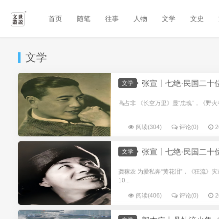
首页
随笔
往事
人物
文学
文史
文学
张宣丨七绝·民国二十
文学
高占非 《长空万里》显“忠魂”，《野火春
阅读(304)
评论(0)
2
张宣丨七绝·民国二十
文学
龚稼农 为爱私奔“黄花泪”，《狂流》灾
10...
阅读(406)
评论(0)
2