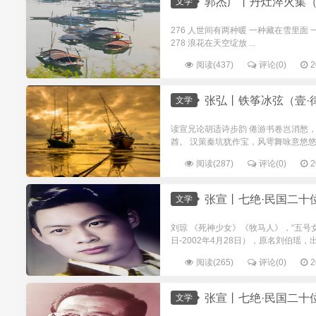
郭杰广丨丹灶淬火集（
文学
276 人世间有两种暖 一种藏在雪里面
278 浪花在天空绽放 ...
阅读(437)
评论(0)
2
张弘丨铁筝冰弦（壹·
文学
读宣兄论胡适诗步韵 倦游书卷岂消愁
酋。 汉策秦坑犹作宝，风雩舞咏意悠悠。
阅读(287)
评论(0)
2
张宣丨七绝·民国二十
文学
刘琼 《死神少女》《牧马人》，“五号女
日-2002年4月28日），原名刘伯瑶，出生
阅读(265)
评论(0)
2
张宣丨七绝·民国二十
文学