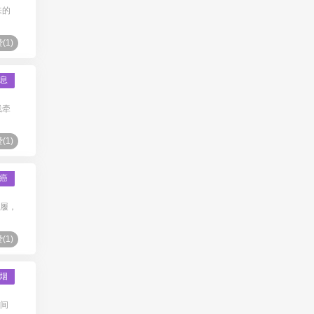
来的
(
1
)
息
线牵
(
1
)
癌
步履，
(
1
)
烟
人间