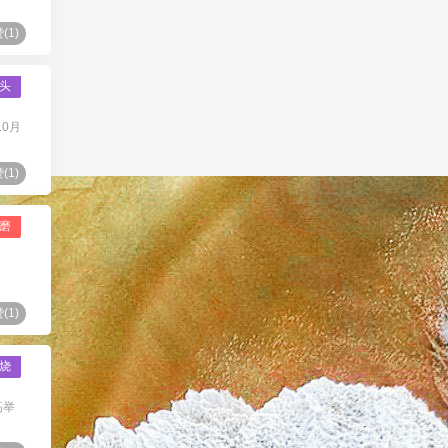
(
1
)
头
10月
(
1
)
磨
(
1
)
烧
高举