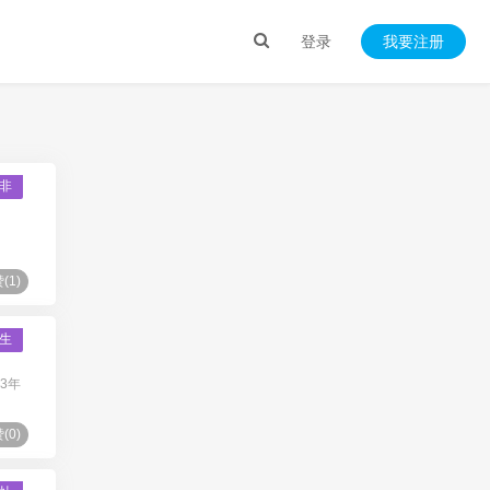
登录
我要注册
非
(
1
)
生
3年
(
0
)