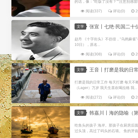
的话，像：“吃饭了没有？”“注意别感冒
阅读(337)
评论(0)
2
张宣丨七绝·民国二十
文学
赵丹 《十字街头》不彷徨，“乌鸦麻雀”斗
10日），原名...
阅读(308)
评论(0)
2
王音丨打磨是我的日
文学
打磨是我的日常工作 每天打磨 每天不断 地
（Lager）万岁 我天生喜欢喝拉格 我...
阅读(272)
评论(0)
2
韩嘉川丨海的隐喻（第
文学
吃鱼头的孩子 海岸。那孩子在厨房后
过头顶，高过了码头的石墙。 鱼的牙齿