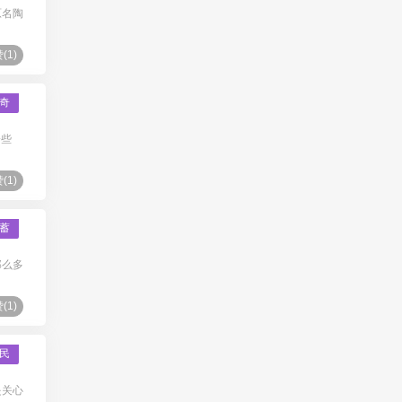
原名陶
(
1
)
奇
一些
(
1
)
蓄
那么多
(
1
)
民
是关心