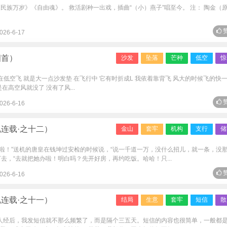
民族万岁》《自由魂》。 救活剧种一出戏，插曲“（小）燕子”唱至今。 注： 陶金（
赞
026-6-17
四首）
沙发
坠落
芒种
低空
惊
在低空飞 就是大一点沙发垫 在飞行中 它有时折成L 我依着靠背飞 风大的时候飞的快
在高空风就没了 没有了风...
赞
026-6-16
连载·之十二）
金山
套牢
机构
支行
储
记住啦！”送机的唐皇在钱坤过安检的时候说，“说一千道一万，没什么招儿，就一条，没
去，“去就把她办啦！明白吗？先开好房，再约吃饭。哈哈！只...
赞
026-6-16
连载·之十一）
结局
生意
套牢
短信
散
到女人经后，我发短信就不那么频繁了，而是隔个三五天。短信的内容也很简单，一般都