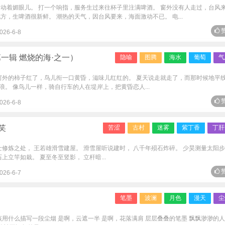
眨动着媚眼儿。 打一个响指，服务生过来往杯子里注满啤酒。 窗外没有人走过，台风
方，生啤酒很新鲜。 潮热的天气，因台风要来，海面激动不已。 电...
赞
026-6-8
一辑 燃烧的海·之一）
隐喻
图腾
海水
葡萄
气
 窗外的柿子红了，鸟儿衔一口黄昏，滋味儿红红的。 夏天说走就走了，而那时候地平
。 像鸟儿一样，骑自行车的人在堤岸上，把黄昏恋人...
赞
026-6-8
笑
苦涩
古村
迷雾
紫丁香
丁肝
士修炼之处， 王若雄滑雪建屋。 滑雪屋听说建时， 八千年殒石炸碎。 少昊测量太阳
上立竿如栽。 夏至冬至竖影， 立杆暗...
赞
026-6-7
笔墨
波澜
月色
漫天
尘
该用什么描写一段尘烟 是啊，云遮一半 是啊，花落满肩 层层叠叠的笔墨 飘飘渺渺的