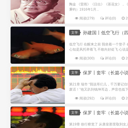
陶金 《雷雨》《日出》《茶花女》，《
秉钧）1916年1月...
阅读(279)
评论(0)
2
孙建国丨低空飞行（
文学
低空飞行 在醒来之前 我坐着一个垫子 
心知是风托举着飞 不敢向好处飞 心说是
阅读(300)
评论(0)
2
保罗丨套牢（长篇小说
文学
第21章 瑞市 “我说哥们儿，千万要
废话！”他又趴到钱坤耳边，声音也低下
阅读(292)
评论(0)
2
保罗丨套牢（长篇小说
文学
第19章 徐行察觉了 从唐皇那里取