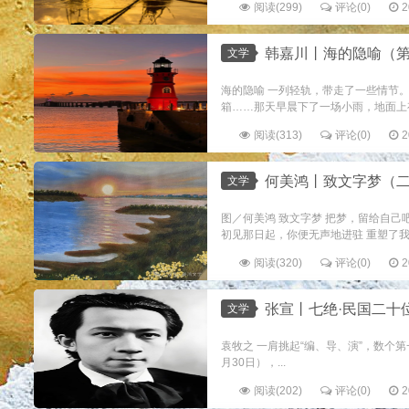
阅读(299)
评论(0)
2
韩嘉川丨海的隐喻（第
文学
海的隐喻 一列轻轨，带走了一些情节
箱……那天早晨下了一场小雨，地面上有
阅读(313)
评论(0)
2
何美鸿丨致文字梦（
文学
图／何美鸿 致文字梦 把梦，留给自己
初见那日起，你便无声地进驻 重塑了我的
阅读(320)
评论(0)
2
张宣丨七绝·民国二十
文学
袁牧之 一肩挑起“编、导、演”，数个第一
月30日），...
阅读(202)
评论(0)
2