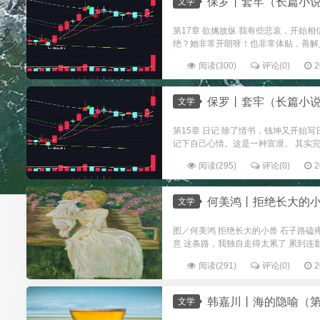
保罗丨套牢（长篇小说
文学
第17章 欲擒故纵 我有些悲哀，开始
绝？她非常开朗呀！也非常体贴，善解
阅读(300)
评论(0)
2
保罗丨套牢（长篇小说
文学
第15章 日记 除了情书，钱坤又开
记下自己心情。这是一种宣泄。 其实完
阅读(295)
评论(0)
2
何美鸿丨拒绝长大的
文学
图／何美鸿 拒绝长大的小兽 石子路磕
意 这条路，我独自走得太累了 累到连影
阅读(291)
评论(0)
2
韩嘉川丨海的隐喻（第
文学