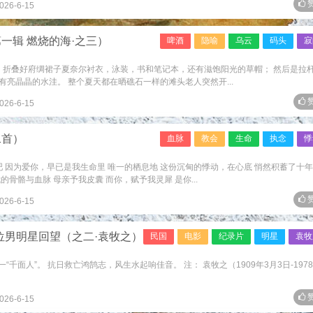
赞
026-6-15
一辑 燃烧的海·之三）
啤酒
隐喻
乌云
码头
寂
。 折叠好府绸裙子夏奈尔衬衣，泳装，书和笔记本，还有滋饱阳光的草帽； 然后是拉
亮晶晶的水洼。 整个夏天都在晒礁石一样的滩头老人突然开...
赞
026-6-15
二首）
血脉
教会
生命
执念
悸
吧 因为爱你，早已是我生命里 唯一的栖息地 这份沉甸的悸动，在心底 悄然积蓄了十年
骨骼与血脉 母亲予我皮囊 而你，赋予我灵犀 是你...
赞
026-6-15
位男明星回望（之二·袁牧之）
民国
电影
纪录片
明星
袁牧
“千面人”。 抗日救亡鸿鹄志，风生水起响佳音。 注： 袁牧之（1909年3月3日-1978
赞
026-6-15