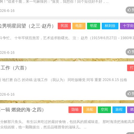
啊！”或者干脆，来一句麻辣的：“落英，我想你！回个短信好不好，...
赞
026-6-16
位男明星回望（之三·赵丹）
民国
电影
明星
林则徐
十字街
争忙。 十年牢狱煎熬苦，艺术追求盼曙光。 注： 赵丹（1915年6月27日－1980年
赞
026-6-16
常工作（六首）
打
打磨 自己 的诗稿 这项工作 （我认为） 同吃饭睡觉 同等 重要 2026.6.15 拉格
赞
026-6-16
一辑 燃烧的海·之四）
隐喻
渔船
空间
旅程
燃
面分解那只鱼头。 有生以来吃过的最好食物，包括风的腥咸味道。 那时海浪把渔船高
尖锐凶狠，他一颗颗拔出，然后品咂唇骨的滋味儿。 ...