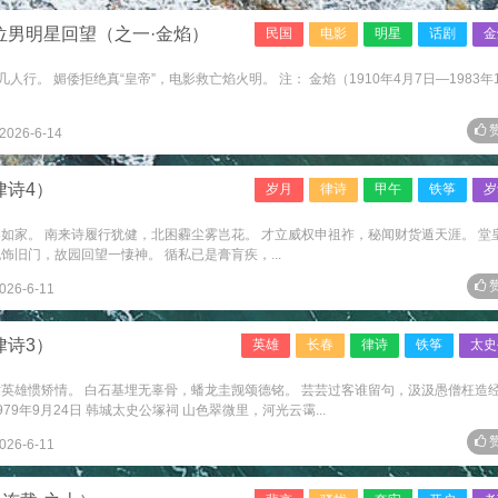
位男明星回望（之一·金焰）
民国
电影
明星
话剧
金
行。 媚倭拒绝真“皇帝”，电影救亡焰火明。 注： 金焰（1910年4月7日—1983年1.
赞
2026-6-14
律诗4）
岁月
律诗
甲午
铁筝
岁
如家。 南来诗履行犹健，北困霾尘雾岂花。 才立威权申祖祚，秘闻财货遁天涯。 堂
饰旧门，故园回望一悽神。 循私已是膏肓疾，...
赞
026-6-11
律诗3）
英雄
长春
律诗
铁筝
太史
世英雄惯矫情。 白石基埋无辜骨，蟠龙圭觊颂德铭。 芸芸过客谁留句，汲汲愚僧枉造
9年9月24日 韩城太史公塚祠 山色翠微里，河光云霭...
赞
026-6-11