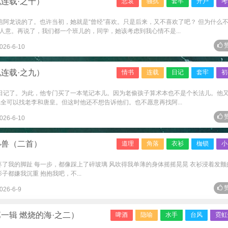
连载·之十）
悲哀
骚扰
套牢
开户
考
相信阿龙说的了。也许当初，她就是“曾经”喜欢。只是后来，又不喜欢了吧？ 但为什么
人意。再说了，我们都一个班儿的，同学，她该考虑到我心情不是...
赞
026-6-10
连载·之九）
情书
连载
日记
套牢
初
始写日记了。为此，他专门买了一本笔记本儿。因为老偷孩子算术本也不是个长法儿。他
全可以找老李和唐皇。但这时他还不想告诉他们。也不愿意再找阿...
赞
026-6-10
小兽（二首）
道理
角落
衣衫
枷锁
小
疼了我的脚趾 每一步，都像踩上了碎玻璃 风吹得我单薄的身体摇摇晃晃 衣衫浸着发颤
子都嫌我沉重 抱抱我吧，不...
赞
026-6-9
一辑 燃烧的海·之二）
啤酒
隐喻
水手
台风
霓虹