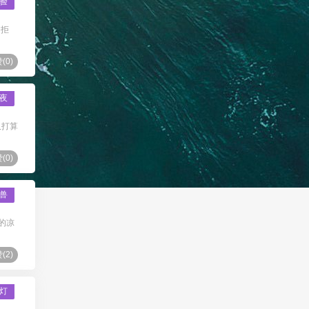
验
不拒
(
0
)
夜
又打算
(
0
)
兽
的凉
(
2
)
灯