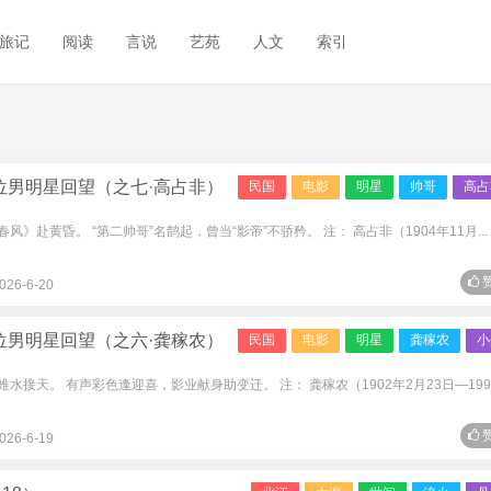
旅记
阅读
言说
艺苑
人文
索引
位男明星回望（之七·高占非）
民国
电影
明星
帅哥
高占
风》赴黄昏。 “第二帅哥”名鹊起，曾当“影帝”不骄矜。 注： 高占非（1904年11月...
赞
026-6-20
位男明星回望（之六·龚稼农）
民国
电影
明星
龚稼农
小
难水接天。 有声彩色逢迎喜，影业献身助变迁。 注： 龚稼农（1902年2月23日—199
赞
026-6-19