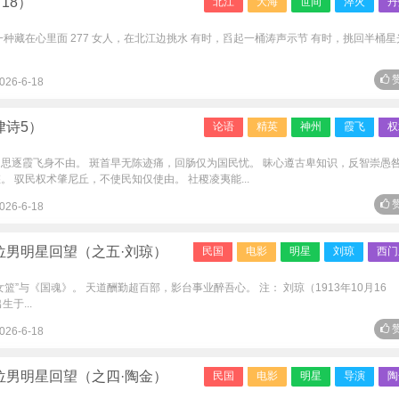
18）
北江
大海
世间
淬火
丹
 一种藏在心里面 277 女人，在北江边挑水 有时，舀起一桶涛声示节 有时，挑回半桶星
赞
026-6-18
律诗5）
论语
精英
神州
霞飞
权
，思逐霞飞身不由。 斑首早无陈迹痛，回肠仅为国民忧。 昧心遵古卑知识，反智崇愚
 驭民权术肇尼丘，不使民知仅使由。 社稷凌夷能...
赞
026-6-18
位男明星回望（之五·刘琼）
民国
电影
明星
刘琼
西门
篮”与《国魂》。 天道酬勤超百部，影台事业醉吾心。 注： 刘琼（1913年10月16
于...
赞
026-6-18
位男明星回望（之四·陶金）
民国
电影
明星
导演
陶