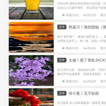
等候台风 酒吧外面的霓虹灯在闪烁，
讯息让人们避开潮汐。 而这里是个老地
阅读(313)
评论(0)
2
韩嘉川丨海的隐喻（第
文学
柿子 秋叶黄了，麻雀们疯狂地飞……
在男孩儿的手上，摇一摇，就是一片海浪
阅读(313)
评论(0)
2
文健丨紫丁香歌JACK
文学
金口北阡山坡， 娘娘庙的山窝， 刘道
爆炸声中化成迷雾。 那群老老奶奶， 石
阅读(301)
评论(0)
2
张小曼丨见字如面
文学
见字如面 有人用玫瑰换来一场爱恋 我