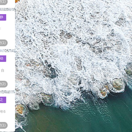
(
1
)
静
杆
(
1
)
动
 自
(
2
)
之
年6
(
1
)