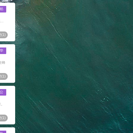
焰
..
(
1
)
华
皇蜂
(
1
)
公
经。
(
1
)