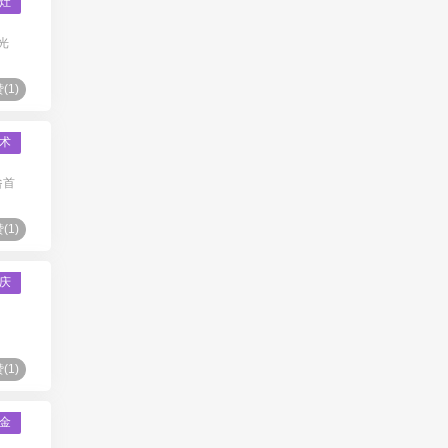
灶
光
(
1
)
术
咎首
(
1
)
庆
(
1
)
金