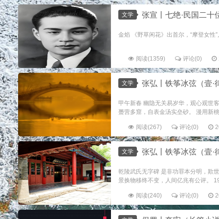
张宣丨七绝·民国二十
文学
金焰 《野草闲花》出首尔，“摩登女性”几人
阅读(1359)
评论(0)
张弘丨铁筝冰弦（壹·
文学
甲午新春 幽隐无关易岁华，观心观世客
蠆营多窟，自表金汤实垒砂。 漫用新桃
阅读(267)
评论(0)
2
张弘丨铁筝冰弦（壹·
文学
乾陵武氏无字碑 是非功罪本分明，欺
景换物移终不变，人间亿兆有公评。 197
阅读(240)
评论(0)
2