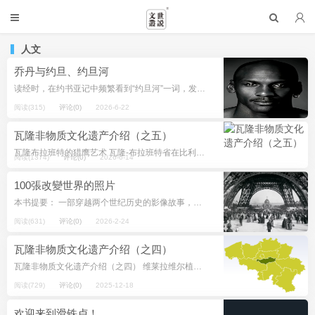
人文
乔丹与约旦、约旦河
读经时，在约书亚记中频繁看到“约旦河”一词，发现一个单词Jordan眼熟，一下想到老美篮球球星迈克尔·乔丹（Michael Jordan），这个姓氏是否来自圣经？与约旦是否有关？而现在约旦王国的名字，是否也与圣经有关呢？...
阅读(315)
评论(0)
2026-6-22
瓦隆非物质文化遗产介绍（之五）
瓦隆布拉班特的猎鹰艺术 瓦隆-布拉班特省在比利时的位置 是因为你有分辨力，猎鹰会展翅飞翔， 向南展翅吗？ 听你的命令，鹰升起，并在高处筑巢？ 他将岩石作为夜行栖息地，岩石山峰成为他...
阅读(1374)
评论(0)
2026-6-14
100張改變世界的照片
本书提要： 一部穿越两个世纪历史的影像故事，一本收录了100张标志性照片的书籍，这些照片记录了人类的重要时刻。 从世界大战到太空探索，从民权运动到气候变化，每一张照片都是一扇窗，照见过去、现在，有时也照见一种可能...
阅读(631)
评论(0)
2026-2-24
瓦隆非物质文化遗产介绍（之四）
瓦隆非物质文化遗产介绍（之四） 维莱拉维尔植物疗愈艺术 瓦隆-布拉班特省在比利时的位置 二、自然与宇宙 该类别包括与药用植物或与海洋、林业、畜牧、农业等传统知识相关的知识和...
阅读(729)
评论(0)
2025-12-18
欢迎来到滑铁卢！