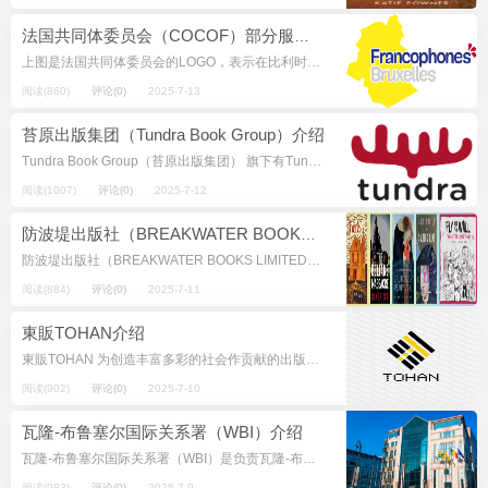
法国共同体委员会（COCOF）部分服务项目介绍
上图是法国共同体委员会的LOGO，表示在比利时的法语区 法国共同体委员会（Commission communautaire française，COCOF） 为布鲁塞尔人民服务的法语机构 批...
阅读(860)
评论(0)
2025-7-13
苔原出版集团（Tundra Book Group）介绍
Tundra Book Group（苔原出版集团） 旗下有Tundra Books（苔原出版社）、Swift Water Books（激流出版社）、Puffin Canada（加拿大海雀）、Penguin Teen C...
阅读(1007)
评论(0)
2025-7-12
防波堤出版社（BREAKWATER BOOKS LIMITED）介绍
防波堤出版社（BREAKWATER BOOKS LIMITED） ——1973年以来，纽芬兰首屈一指的出版商 防波堤出版社成立于1973年，旨在展示纽芬兰和拉布拉多充满活力的文学文化。从那时起，我们继续致力于纽芬...
阅读(884)
评论(0)
2025-7-11
東販TOHAN介绍
東販TOHAN 为创造丰富多彩的社会作贡献的出版流通界领军企业 日本东贩通过优质的服务和信息流通的渠道支持人类社会的知性活动，为创造富有的社会做出贡献。 创建年份：1949 官网：https://...
阅读(902)
评论(0)
2025-7-10
瓦隆-布鲁塞尔国际关系署（WBI）介绍
瓦隆-布鲁塞尔国际关系署（WBI）是负责瓦隆-布鲁塞尔国际关系的机构。它是比利时联邦实体瓦隆大区、瓦隆-布鲁塞尔联邦和布鲁塞尔首都地区法国共同体委员会所追求的国际政策工具。 在与70个国家和地区...
阅读(983)
评论(0)
2025-7-9