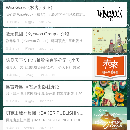
WiseGeek（极客）介绍
我们是 WiseGeek（极客） 无论您的学习风格或兴趣如何，WiseGEEK 都能激发您的好奇心并扩展您的知识边界。从涵盖最新技术趋势的深入文章到有关历史事件的快速阅读问答，我们在这里以信息丰...
阅读(882)
评论(0)
2025-7-26
教元集团（Kyowon Group）介绍
教元集团（Kyowon Group） 韩国顶级儿童出版社 在2021年全球50强出版社中居第17位 让顾客更加幸福，成为顾客的“终身伴侣”。 为了让顾客更加幸福、迎接美好的...
阅读(873)
评论(0)
2025-7-22
遠見天下文化出版股份有限公司（小天下）介绍
遠見天下文化出版股份有限公司（小天下） 與父母一起關心孩子的未來 1982年创建 所在地：台湾省(中国)/台北市/104 台北市松江路93巷1號 遠見天下文化事業群為全球華人親子閱讀及學習...
阅读(1049)
评论(0)
2025-7-19
奥雷奇奥·阿塞罗出版社介绍
以上是出版社官网海报 奥雷奇奥·阿塞罗出版社 2017年度BOP最佳儿童出版商奖得主 这家意大利的出版社成立于2001年12月，由Fausta Orecch...
阅读(688)
评论(0)
2025-7-19
贝克出版社集团（BAKER PUBLISHING GROUP）介绍
贝克出版社集团（BAKER PUBLISHING GROUP） 贝克出版集团出版代表历史基督教的高质量著作，服务于福音派读者的不同兴趣和关注点。 C. H. 贝克出版社（C.H. Beck Verlag）由Car...
阅读(810)
评论(0)
2025-7-16