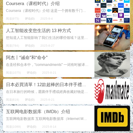
Coursera（课程时代）介绍
Coursera（课程时代）介绍 这是一个拥有数千门在线课程，为个人、商务、大学和政府服务的平台。 对个人，侧重跨文化交流（Intercultural Communication） ...
阅读(975)
评论(0)
2025-9-4
人工智能改变您生活的 13 种方式
想知道人工智能影响了我们生活的哪些领域？这里有一个列表可以给你一些想法。 人工智能 （AI） 正在以我们可能没有注意到的方式改变我们的生活。大多数应用程序、设备和服务都在以这样或那样的方式利用人工智能的力量。 以下是...
阅读(784)
评论(0)
2025-8-27
阿杰丨“诫命”和“命令”
在圣经和合本中，"commandments" 一词有时被译为“诫命”，有时译为“命令”，但三者在圣经中出现的次数并不相同，“命令”在和合本中出现135处，“诫命”出现130处，在英王钦定本中commandments出现1...
阅读(1075)
评论(0)
2025-8-21
日本必買清單！12款超棒的日本伴手禮＆經典收藏好物！
在日本旅行的時候，選購伴手禮或經典收藏好物是一大樂趣！從日本必買保養品到傳統小物，這份清單將介紹最值得入手的12款商品，讓您不僅帶回日本的回憶，還能找到超實用的日常好物。 目錄 ...
阅读(819)
评论(0)
2025-8-21
互联网电影数据库（IMDb）介绍
互联网电影数据库 互联网电影数据库（Internet Movie Database，简称IMDb）是一个关于电影演员、电影、电视节目、电视艺人、电子游戏和电影制作小组的在线数据库。IMDb开办于...
阅读(1089)
评论(0)
2025-8-14