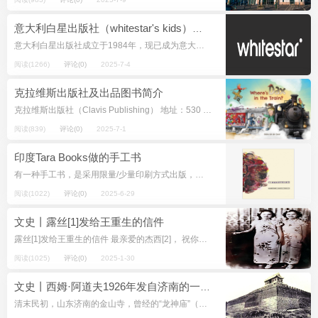
意大利白星出版社（whitestar's kids）及其出版物简介
意大利白星出版社成立于1984年，现已成为意大利乃至国外图书出版界最知名的出版社之一。如今，它有超过800本成人和儿童图书，每年出版近200本新书，高品质的图书内容，配有精美的插画、摄影。 意大...
阅读(1266)
评论(0)
2025-7-4
克拉维斯出版社及出品图书简介
克拉维斯出版社（Clavis Publishing） 地址：530 7th Avenue，Suite 902，纽约，NY 10018 US 以下内容来自Clavis Publishing官网 我们的使命 ...
阅读(839)
评论(0)
2025-7-1
印度Tara Books做的手工书
有一种手工书，是采用限量/少量印刷方式出版，因为是手工印制、装订，一个版不可能印太多张数，顶多数百本。 其中印度的独立出版社Tara Books便是这样少量的出版社，不仅仅是因为它的书美，更由于它禀持公平貿易法精神，...
阅读(1022)
评论(0)
2025-6-29
文史丨露丝[1]发给王重生的信件
露丝[1]发给王重生的信件 最亲爱的杰西[2]， 祝你和你亲爱的家人圣诞快乐、幸福和美好。1980年5月带给你无数的祝福。在这美丽的季节，我和我们所有的姊妹将以一种非常特别的方式记住你们所有人。他们不了解你个人，...
阅读(1025)
评论(0)
2025-1-30
文史丨西姆·阿道夫1926年发自济南的一封信[1]
清末民初，山东济南的金山寺，曾经的“龙神庙”（来自网络） 亲爱的朋友们： 中国过去的一年是军国主义的一年！中国拥有世界上最大的常备军。仅山东就有大约30万士兵，而山东只是十八个省之一。 ...