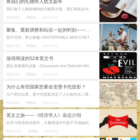
将我们的礼物带入犹太新年
我们每个人都有独特的天赋和才能，我们有机会与世界分享。 犹太新年，犹太新年，代表着新的开始。号角声的轰鸣声、亲朋好友的热烈聚会以及祈祷的集体结合，都邀请我们停下来思考过去一年我们去过的地方，以及来年我们想去哪里。 我...
阅读(655)
评论(0)
2025-10-8
聚集、重新调整和站在一起的时刻——男士静修
势不可挡：男士静修 UNSTOPPABLE MEN'S RETREAT 地点：松林营地，6272 US-287，格罗夫顿，德州 时间：周五至周六，2025年10月10日至11日 在一个感觉...
阅读(723)
评论(0)
2025-9-25
值得阅读的52本英文书
爱比克泰德作品集（Discourses and Selected Writings） 《爱比克泰德作品集》收录了斯多葛哲学大师爱比克泰德的核心思想，由他的学生阿里安整理而成。 善恶的彼岸（Bey...
阅读(780)
评论(0)
2025-9-18
为什么有些国家想要改变墨卡托投影？
几个世纪以来，墨卡托投影决定了人们如何从二维空间看待世界。该地图由佛兰德制图师杰拉尔杜斯·墨卡托 （Gerardus Mercator）于16世纪创建，旨在帮助海员使用网格系统进行导航，该系统允许船舶沿...
阅读(835)
评论(0)
2025-9-12
英文之旅——《经济学人》杂志介绍
在学习英语的过程中，大量阅读外刊是不可或缺的学习途径之一。而在外刊之中，《经济学人》以其文章机智、幽默、有力、严肃且不失诙谐闻名，特别注重如何以最小的篇幅告诉读者更多的信息，从而成为大多数英语学习者的首选外刊之一。从以下...
阅读(1242)
评论(0)
2025-9-6