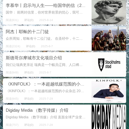
李慕华丨启示与人生——给国华的信（23）
国华： 前两封信里，你对世界前景的忧心，我可以理解。天灾人祸往往令人措手不及，且不法的事愈益增多，使许多人的信心、爱心渐渐冷淡了。 耶稣曾对门徒说：“所以你们要儆醒，……所以你们也要预备，……”因这世界的末了，...
阅读(831)
评论(0)
2025-8-14
阿杰丨耶稣的十二门徒
众所周知，耶稣有十二位门徒。 在圣经中，十二门徒（门徒即使徒，对应的英文是Apostles，本文采用使徒这一说法），他们是耶稣选择的基本使者，他们聆听、理解并与世界分享耶稣的话语。 你或许会认为，...
阅读(2324)
评论(0)
2025-8-7
斯德哥尔摩城市文化项目介绍
我们让瑞典更亲近 瑞典是一个幅员辽阔、人口稀少的国家。为了让一切顺利进行，我们必须能够相互联系，而瑞典交通管理局在这方面发挥着至关重要的作用。我们正在拉近与瑞典的距离。 文...
阅读(949)
评论(0)
2025-8-7
《KINFOLK》：一本超越纸媒范围的小众杂志
《KINFOLK》：一本超越纸媒范围的小众杂志 2017年6月,TFBOYS成员易烊千玺登上了某本杂志的封面。对于拥有众多时尚资源的四字弟弟来说，登上封面是很常见的事情，不常见的是这本杂志。 ...
阅读(945)
评论(0)
2025-7-29
Digiday Media （数字传媒）介绍
Digiday Media （数字传媒）介绍 直面全球产业变革中技术的真相 Digiday Media是一家垂直媒体公司，由首席执行官 Nick Friese 于 2008 年创立。我们的使命...
阅读(757)
评论(0)
2025-7-28