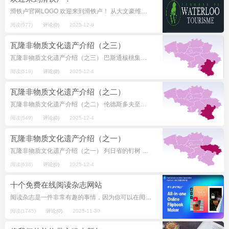
滑铁卢官网LOGO 欢迎来到滑铁卢！ 从大文豪维克多·雨果（Victor Hugo）到ABBA乐队，这座小城早已名扬天下…… 正是在滑铁卢之战和拿破仑在此地战败后，滑铁卢才算真正被载入史册。 滑铁卢在比利时...
阅读(577)
评论(0)
2025-12-9
瓦隆非物质文化遗产介绍（之三）
瓦隆非物质文化遗产介绍（之三） 巴斯通核桃集市 巴斯通位于比利时的卢森堡省 社会习俗、仪式和节庆活动 巴斯通核桃集市 “主啊，是巴顿在对您说话。过去十四天...
阅读(519)
评论(0)
2025-12-4
瓦隆非物质文化遗产介绍（之二）
瓦隆非物质文化遗产介绍（之二） 伦德斯多夫至圣于贝尔的朝圣游行 卢森堡省[1]在比利时的位置 社会习俗、仪式和节庆活动—— 伦德斯多夫至圣于贝尔的朝圣游行 Heilige Maria，Mu...
阅读(549)
评论(0)
2025-12-4
瓦隆非物质文化遗产介绍（之一）
瓦隆非物质文化遗产介绍（之一） 列日省的钉树 我们是谁？ 我的生命？它像幸福......这就是香槟产葡萄园主多姆·贝拉特接待我们的方式，表达了他从父亲那里继承的生意，并将这些传承给侄...
阅读(636)
评论(0)
2025-12-4
十个免费在线阅读杂志网站
阅读杂志是一件非常有趣的事情，因为你可以在阅读的同时学习和享受。从这些杂志中，你可以获得世界各地发生的大多数信息。下面介绍 10 个免费在线阅读杂志，让您获得绝佳的阅读体验。看看哪本杂志值得一读，然后用有价值的信息开阔视...
阅读(1745)
评论(0)
2025-11-30