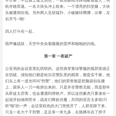
手空拳，不过脸上毫无惧色，一双黑眼睛冷静地瞅着敌人，伺
机夺路而逃。一名大块头冲上前来。一个漂亮的扫堂腿，大块
头被撂倒在地。另外两人见状猛扑。小贩辗转腾挪，出拳，左
右开弓--啪!
四人打斗在一起。
雨声像战鼓，天空中夹杂着隆隆的雷声和啪啪的闪电。
第一章 一夜破产
公安局的会议室里乱哄哄的。这些身穿黄绿警服的孤胆英雄正
在切磋。须知他们都是哈尔滨警队里的精英，都是实干家。他
们头上有一道光环叫“刑警”，他们的荣誉都是把脑袋别在腰
上，跟坏人一刀ー枪拼出来的。只是并非警察无能，而是那年
头匪徒太厉害，也会遭遇到滑铁卢。所以这些豪杰只要凑在一
起就开始倾倒苦水，战友们降妖伏魔，共同的语言太多啦!只
听“啪”的一声，会议室棕色的大门突然开了，人群安静下来。
只见一名大个子刑警，足足有一米九多，右胳膊吊在了脖子