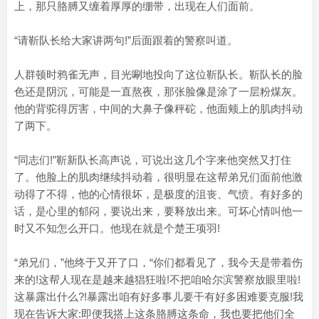
上，那只胳膊又缠着厚厚的绷带，出现在人们面前。
“请靳队长给大家讲两句!”后面跟着的警察叫道。
人群顿时鸦雀无声，目光唰地投向了这位靳队长。靳队长的脸
色还是阴沉，可能是一直熬夜，那张脸像是涂了一层粉煤灰。
他的背驼得厉害，中间的大鼻子像秤砣，他面颊上的肌肉抖动
了两下。
“同志们!”靳新队长高声说，可说出这几个字来他突然又打住
了。他脸上的肌肉继续抖动着，很明显在这帮弟兄们面前他激
动得了不得，他的心情很坏，是极度的沮丧、气愤。有好多的
话，是心里的郁闷，要说出来，要释放出来。可坏心情叫他一
时又不知怎么开口。他现在就是个楚王项羽!
“弟兄们，”他终于又开了口，“你们都看见了，我今天是带着伤
来的!这帮人现在是越来越猖狂啦!不把咱哈尔滨警察放眼里啦!
这暴露出什么?!暴露出咱有好多事儿要干有好多困难要克服!我
现在告诉大家:即便我搭上这条胳膊这条命，我也要把他们全