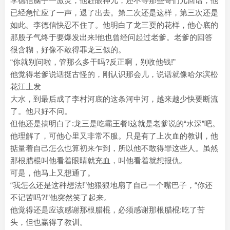
李德信脑子一激灵，他赶眼神儿，还不等那些哥们儿回话，他
已经急忙应了一声，退了出去。第二次还是这样，第三次还是
如此。李德信快忍不住了。他明白了龙三耍的花样，他心底的
那股子气终于要爆发出来!他也曾经问起过老爹。老爹的回答
很含糊，好像不敢得罪龙三似的。
“你就别问啦，管那么多干吗?反正啊，别收他钱!”
他觉得老爹说话挺古怪的，刚认识那会儿，说话就像哈尔滨松
花江上发
大水，到最后成了李村河底的这条河中河，越来越少快要断流
了。他只好不问。
但他还是搞明白了:龙三是吃霸王餐!这就是老爹说的“水深”吧。
他理解了，可他心里又非常不服。只是有了上次血的教训，他
掂量着自己怎么也算初来乍到，所以他不敢得罪这些人。虽然
那根腊棍叫他看着眼睛就充血，叫他看着就想报仇。
可是，他马上又想通了。
“我怎么还是这种想法!”他狠狠地扇了自己一个嘴巴子，“你还
不记苦吗?!”他突然笑了起来。
他觉得还是应该感谢那根腊棍，必须感谢那根腊棍:吃了苦
头，但也赢得了教训。