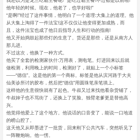
我还以为是龙三吃霸王餐呢!”“是吃过霸王餐!不过都是以前啦!
他年轻的时候。现在，他老了，也学好啦!”
“是啊!”经过了这件事情，他明白了一个道理:大集上的道理。他
从大集上淘得了一件法宝!这不仅仅让他变得更加成熟，而
且，这件法宝也成了他日后指导人生和行动的指南!
他又开始捣鼓起那些灯的生意了。货还是那些，还是从南方人
那儿进。
不过这次，他换了一种方式。
他买了全套的检测家伙什:万用表，测电笔。灯进回来以后就
做检测，利用晚上的时间，检测好了，就贴上一个小标签
——“德信”。这是他的第一个商标。标签是他从滨河路于大夫
仙美诊所讨的胶布，然后把“德信”用圆珠笔亲笔填上。
这样他的生意很快就有了起色。牛叔又过来找他看杂货铺了，
牛叔婶子也不骂街了，还换上了笑脸。独臂老爹更是替他高
兴。
他觉得他爱上了这个地方。他说话的口音变了，能说一口地道
的崂山腔了。
这天他又从即墨进了一批货，回来刚下公共汽车，突然听见了
一阵鞭炮响。他一愣。