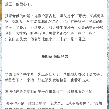
反正，他留心了。
独臂老爹的帐篷大得像个蒙古包，里头是个“L”形状，有桌椅条
凳、锅碗盆。独臂老爹和他的老伴儿也住在帐篷里。竖着的那
半拉当了餐厅。不过夏天一般人都坐在外头，折叠的餐桌外加
马扎，大排档。听牛叔说，独臂老爹今年差不多七十多了，一
头花白的头发。他老婆比他小了二十岁，是个哑巴。
第四章 张氏兄弟
李德信养了半个月，头上的伤好了。其他地方都没什么大碍，
就是留下了一个疤，好在被头发给挡着，也看不出来。
李德信痊愈后想到的第一件事就是回牛叔那儿看杂货铺。
“要不你还是干你自己的吧，我这边……就不需要你了。”没想