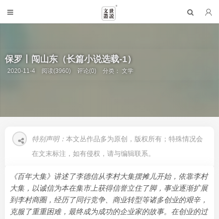
保罗丨闯山东（长篇小说选载-1）
2020-11-4
阅读(3960)
评论(0)
分类：
文学
特别声明：
本文丛作品多为原创，版权所有；特殊情况会
在文末标注，如有侵权，请与编辑联系。
《百年大集》讲述了李德信从李村大集摆摊儿开始，依靠李村
大集，以诚信为本在集市上获得信誉立住了脚，事业逐渐扩展
到李村商圈，经历了同行竞争、商业转型等诸多创业的艰辛，
克服了重重困难，最终成为成功的企业家的故事。在创业的过