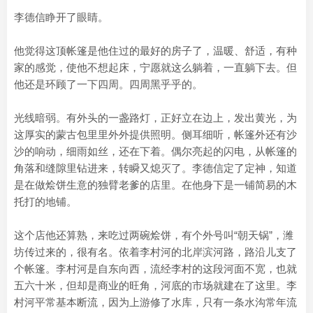
李德信睁开了眼睛。
他觉得这顶帐篷是他住过的最好的房子了，温暖、舒适，有种
家的感觉，使他不想起床，宁愿就这么躺着，一直躺下去。但
他还是环顾了一下四周。四周黑乎乎的。
光线暗弱。有外头的一盏路灯，正好立在边上，发出黄光，为
这厚实的蒙古包里里外外提供照明。侧耳细听，帐篷外还有沙
沙的响动，细雨如丝，还在下着。偶尔亮起的闪电，从帐篷的
角落和缝隙里钻进来，转瞬又熄灭了。李德信定了定神，知道
是在做烩饼生意的独臂老爹的店里。在他身下是一铺简易的木
托打的地铺。
这个店他还算熟，来吃过两碗烩饼，有个外号叫“朝天锅”，潍
坊传过来的，很有名。依着李村河的北岸滨河路，路沿儿支了
个帐篷。李村河是自东向西，流经李村的这段河面不宽，也就
五六十米，但却是商业的旺角，河底的市场就建在了这里。李
村河平常基本断流，因为上游修了水库，只有一条水沟常年流