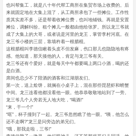
也叫帮集工，就是八十年代帮工商所在集贸市场上收费的。后
来就固定地在大集上混了，从工商所承包了一些摊位。工作性
质其实差不多，还是帮着收摊位费，也叫地铺钱。再就是安置
摊位，调解纠纷。租个摊儿一般都由他给张罗。所以龙三爷就
成了大集上的大哥，或者说是河里的龙王，掌管李村河底。在
龙三爷小楼的三层，靠墙杵着一根腊棍。
这根腊棍叫李德信瞅着头皮不但发麻，伤口那儿也隐隐地有疼
感。他知道，那天揍他的人，肯定与龙三爷有关。
龙三爷还有个爱好，就是每天中午都要喝上两口小酒，喝的还
是白酒。
席间也总少不了陪酒的酒客和江湖朋友们。
第一次，送上烩饼，就搁在小桌子上，混在那些琵琶虾和螃蟹
中间。龙三连看他都没看他一眼。他恭恭敬敬地站到了一旁。
龙三爷几个人旁若无人地大吃，“喝酒!”
“来，干一个!”
“哐”，杯子撞到了一起。龙三爷忽然瞧了他一眼。“咦，他怎么
还不走啊?”龙三是问旁边的弟兄们。
“哦，那我走啦，三爷!”