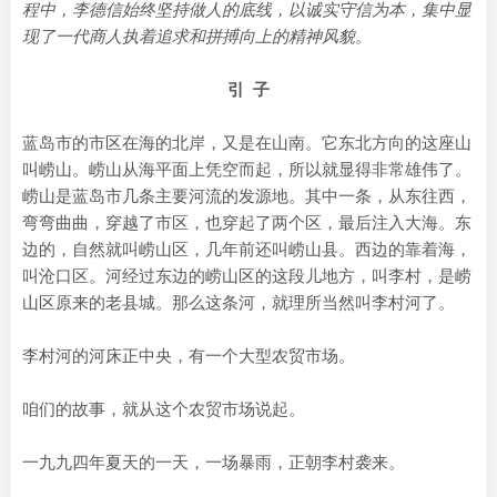
程中，李德信始终坚持做人的底线，以诚实守信为本，集中显
现了一代商人执着追求和拼搏向上的精神风貌。
引 子
蓝岛市的市区在海的北岸，又是在山南。它东北方向的这座山
叫崂山。崂山从海平面上凭空而起，所以就显得非常雄伟了。
崂山是蓝岛市几条主要河流的发源地。其中一条，从东往西，
弯弯曲曲，穿越了市区，也穿起了两个区，最后注入大海。东
边的，自然就叫崂山区，几年前还叫崂山县。西边的靠着海，
叫沧口区。河经过东边的崂山区的这段儿地方，叫李村，是崂
山区原来的老县城。那么这条河，就理所当然叫李村河了。
李村河的河床正中央，有一个大型农贸市场。
咱们的故事，就从这个农贸市场说起。
一九九四年夏天的一天，一场暴雨，正朝李村袭来。