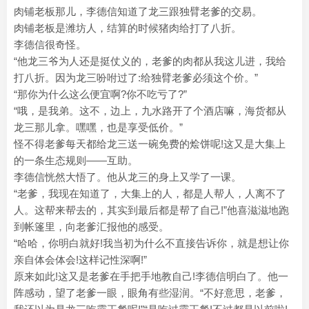
肉铺老板那儿，李德信知道了龙三跟独臂老爹的交易。
肉铺老板是潍坊人，结算的时候猪肉给打了八折。
李德信很奇怪。
“他龙三爷为人还是挺仗义的，老爹的肉都从我这儿进，我给
打八折。因为龙三吩咐过了:给独臂老爹必须这个价。”
“那你为什么这么便宜啊?你不吃亏了?”
“哦，是我弟。这不，边上，九水路开了个酒店嘛，海货都从
龙三那儿拿。嘿嘿，也是享受低价。”
怪不得老爹每天都给龙三送一碗免费的烩饼呢!这又是大集上
的一条生态规则——互助。
李德信恍然大悟了。他从龙三的身上又学了一课。
“老爹，我现在知道了，大集上的人，都是人帮人，人离不了
人。这帮来帮去的，其实到最后都是帮了自己!”他喜滋滋地跑
到帐篷里，向老爹汇报他的感受。
“哈哈，你明白就好!我当初为什么不直接告诉你，就是想让你
亲自体会体会!这样记性深啊!”
原来如此!这又是老爹在手把手地教自己!李德信明白了。他一
阵感动，望了老爹一眼，眼角有些湿润。“不好意思，老爹，