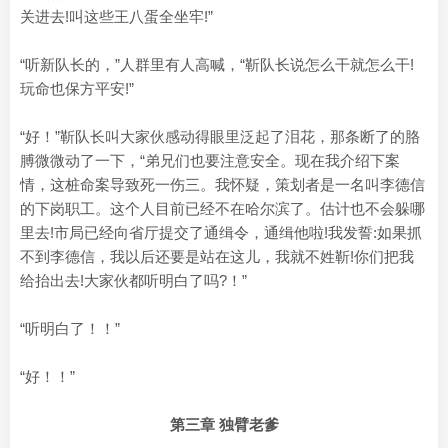
关进去!叫这些王八蛋全坐牢!”
“听新队长的，”人群里有人高喊，“靳队长说怎么干就怎么干!
玩命也保方平安!”
“好！”靳队长叫大家伙感动得眼里泛起了泪花，那条断了的胳
膊微微动了一下，“弟兄们也要注意安全。现在我介绍下案
情，这桩命案导致死一伤三。我怀疑，策划者是一名叫李德信
的下岗职工。这个人目前已经不在哈尔滨了。估计也不会躲哪
里去!市局已经向省厅提交了通缉令，通缉他啦!我发誓:如果抓
不到李德信，我以后还要是站在这儿，我就不姓靳!你们把我
给抬出去!大家伙都听明白了吗?！”
“听明白了！！”
“好！！”
第三章 独臂老爹