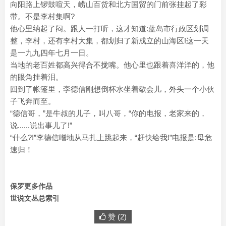
向阳路上锣鼓喧天，崂山百货和北方国贸的门前张挂起了彩
带。不是李村集啊?
他心里纳起了闷。跟人一打听，这才知道:蓝岛市行政区划调
整，李村，还有李村大集，都划归了新成立的山海区!这一天
是一九九四年七月一日。
当地的老百姓都高兴得合不拢嘴。他心里也跟着喜洋洋的，他
的眼角挂着泪。
回到了帐篷里，李德信刚想倒杯水坐着歇会儿，外头一个小伙
子飞奔而至。
“德信哥，”是牛叔的儿子，叫八哥，“你的电报，老家来的，
说......说出事儿了!”
“什么?!”李德信噌地从马扎上跳起来，“赶快给我!”电报是:母危
速归！
保罗更多作品
世说文丛总索引
赞 (
2
)