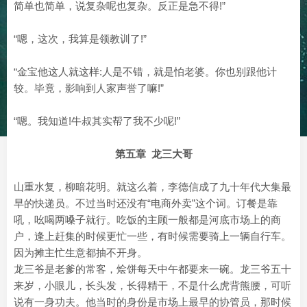
简单也简单，说复杂呢也复杂。反正是急不得!”
“嗯，这次，我算是领教训了!”
“金宝他这人就这样:人是不错，就是怕老婆。你也别跟他计
较。毕竟，影响到人家声誉了嘛!”
“嗯。我知道!牛叔其实帮了我不少呢!”
第五章 龙三大哥
山重水复，柳暗花明。就这么着，李德信成了九十年代大集最
早的快递员。不过当时还没有“电商外卖”这个词。订餐是靠
吼，吆喝两嗓子就行。吃饭的主顾一般都是河底市场上的商
户，逢上赶集的时候更忙一些，有时候需要骑上一辆自行车。
因为摊主忙生意都抽不开身。
龙三爷是老爹的常客，烩饼每天中午都要来一碗。龙三爷五十
来岁，小眼儿，长头发，长得精干，不是什么虎背熊腰，可听
说有一身功夫。他当时的身份是市场上最早的协管员，那时候