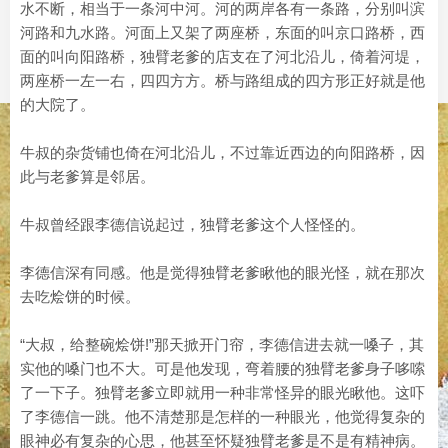
水不断，相当于一条河中河。河的两岸各有一条路，分别叫滨
河路和九水路。河面上又架了两座桥，东面的叫京口路桥，西
面的叫向阳路桥，独臂老爹的店支在了河北沿儿，倚着河堤，
两座桥一左一右，四四方方。桥与路组成的四方形正好就是他
的大院了。
牛叔的杂货铺也倚在河北沿儿，不过靠近西边的向阳路桥，因
此与老爹算是邻居。
牛叔曾经跟李德信说起过，独臂老爹这个人怪怪的。
李德信深有同感。他是觉得独臂老爹瞅他的眼光怪，就在那次
去吃烩饼的时候。
“大叔，给整碗烩饼!”那天掀开门帘，李德信进去就一嗓子，其
实他的嗓门也不大。可是他发现，弯着腰的独臂老爹身子哆嗦
了一下子。独臂老爹立即就用一种非常怪异的眼光瞅他。这吓
了李德信一跳。他不清楚那是怎样的一种眼光，他觉得复杂的
眼神必有复杂的心思，他甚至怀疑独臂老爹是不是有精神病。