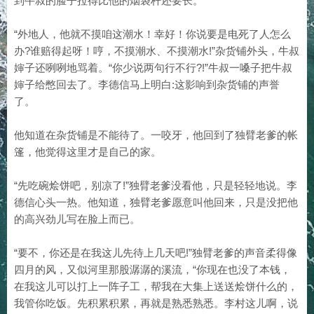
到牛叔的脸子拉得比他的烟袋杆还要长。
“外地人，他就不摸咱这潮水！幸好！你说要是电死了人怎么
办?谁赔得起呀！哼，不摸潮水、不摸潮水!”杂货铺外头，牛叔
婶子还咧咧地骂着。“你少说两句行不行?!”牛叔一嗓子把牛叔
婶子给憋回去了。李德信马上明白:这影响到杂货铺的声誉
了。
他知道在杂货铺是不能待了。一咬牙，他回到了独臂老爹的帐
篷，他觉得这里才是自己的家。
“先吃碗烩饼吧，别凉了!”独臂老爹没看他，只是轻轻地说。李
德信心头一热。他知道，独臂老爹愿意叫他回来，只是没把他
的高兴劲儿写在脸上而已。
“要不，你还是在我这儿先待上几天吧!”独臂老爹的声音柔得像
四月的风，又似河里那股潺潺的溪流，“你现在也没了本钱，
在我这儿可以打上一阵子工，帮我在大集上送送烩饼什么的，
我管你吃饭。先积累积累，再就是熟悉熟悉。李村这儿啊，说