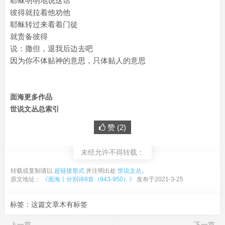
耶稣明明地说这话
彼得就拉着他劝他
耶稣转过来看着门徒
就责备彼得
说：撒但，退我后边去吧
因为你不体贴神的意思，只体贴人的意思
面海更多作品
世说文丛总索引
赞 (
2
)
未经允许不得转载：
转载或复制请以
超链接形式
并注明出处
世说文丛
。
原文地址：
《面海丨分别诗8首（943-950）》
发布于2021-3-25
标签：这篇文章木有标签
上一篇
下一篇