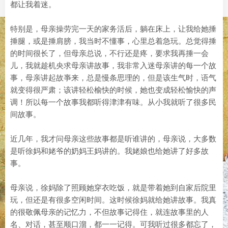
都让我着迷。
特别是，母亲操劳完一天的家务活后，躺在床上，让我给她捶
捶腿，或是捶肩膀，我当时不懂事，心里总着急玩。总觉得捶
的时间很长了，但母亲总说，不行还是疼，要求我再捶一会
儿，我就趁机央求母亲讲故事，我非常入迷母亲讲的每一个故
事，母亲讲起故亊来，总是慢条思理的，但是该生气时，语气
就变得很严肃；该讲轻松榆快的时候，她也变成轻松愉快的声
调！所以每一个故事我都听得津津有味。从小我就听了很多民
间故事。
近几年，我才问母亲这些故事都是听谁讲的，母亲说，大多数
是听徐妈和姥爷的奶妈王妈讲的。我姥娘也给她讲了好多故
事。
母亲说，徐妈除了照顾她穿衣吃饭，就是带着她到自家后院里
玩，但还是有很多空闲时间。这时候徐妈就给她讲故事。我真
的很敬佩母亲的记忆力，不但故事记得住，就连故事里的人
名、对话，甚至顺口溜，都一一记得。可我听过很多都忘了，