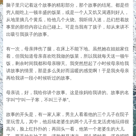
脑子里只记着这个故事的精彩部分，那个故事的结尾。都是些
穷人能吃上一顿丰盛的饭菜，或是一个人又饥又渴遇到好人，
从地里摘几个黄瓜，给他几个火烧。我听得入迷，总幻想着故
事里的那些内容让自已碰上。可是当我有了孩子，却从来讲不
出吸引我孩子的故事。
有一次，母亲摔伤了腿，在床上不能下地。虽然她在姐姐家住
着，但我知道母亲喜欢吃我做的饭菜，所以我就每天送一顿午
饭，剩余时间我都和母亲聊天。我突然想起了小时候母亲给我
讲故事的情景，那是多么美好而温暖的感觉啊！于是我央母亲
再给我讲一段小时候听过的故事。
母亲说，好，我给你讲个故事。这是徐妈给我讲的。故事的名
字叫“宁叫一子寒，不叫三子单”。
故事的开头是，有一家人家，男主人看着他的三个儿子在院子
里玩雪儿，其中，他后续老婆生的两个儿子生龙活虎地玩得很
高兴，脸上红扑扑的；再回头一看，他第一个老婆生的大儿