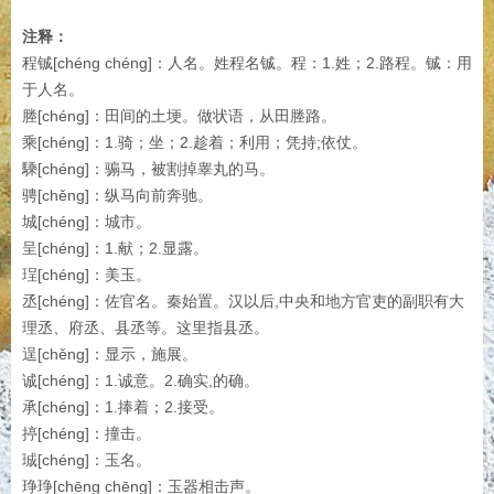
注释：
程铖[chéng chéng]：人名。姓程名铖。程：1.姓；2.路程。铖：用
于人名。
塍[chéng]：田间的土埂。做状语，从田塍路。
乘[chéng]：1.骑；坐；2.趁着；利用；凭持;依仗。
騬[chéng]：骟马，被割掉睾丸的马。
骋[chěng]：纵马向前奔驰。
城[chéng]：城市。
呈[chéng]：1.献；2.显露。
珵[chéng]：美玉。
丞[chéng]：佐官名。秦始置。汉以后,中央和地方官吏的副职有大
理丞、府丞、县丞等。这里指县丞。
逞[chěng]：显示，施展。
诚[chéng]：1.诚意。2.确实,的确。
承[chéng]：1.捧着；2.接受。
揨[chéng]：撞击。
珹[chéng]：玉名。
琤琤[chēng chēng]：玉器相击声。