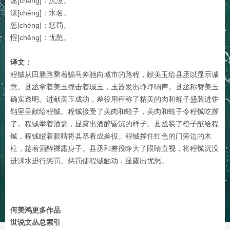
洆[chéng]：沉没。
溗[chéng]：水名。
惩[chéng]：惩罚。
悜[chěng]：忧愁。
译文：
程铖从田塍路乘着骟马奔驰向城市的路程，献美玉给县丞以显示诚
意。县丞拿着美玉撞击着珹玉，玉器发出琤琤响声。县丞称赞美玉
确实透明。进献美玉成功，差役用秤称了精美的肉和蛏子盛装进饼
铛里呈献给程铖。程铖接受了美肉和蛏子，美肉和蛏子令程铖吃撑
了。程铖举着酒瓮，显露出酒醉昏沉的样子。县丞装了橙子献给程
铖，程铖瞪着眼睛将县丞看成差役。程铖撑住红色的门旁边的木
柱，趁着酒醉裸露身子。县丞和差役睁大了眼睛直视，将程铖沉没
进溗水进行惩罚。惩罚使程铖触动，显露出忧愁。
何美鸿更多作品
世说文丛总索引