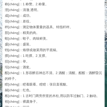
称[chēng]：1.称赞。2.称量。
澄[chéng]：清澈,透明。
成[chéng]：成功。
侱[chěng]：差役。
秤[chèng]：测定物体重量的器具。特指杆秤。
脭[chéng]：精美的肉。
蛏[chēng]：蛏子。肉味鲜美。
盛[chéng]：盛装。
铛[chēng]：烙饼或做菜用的平底锅。
撑[chēng]：1.吃撑。2.支撑。
挰[chéng]：举。
埕[chēng]：酒瓮。
酲[chéng]：1.形容醉后神志不清。2.酒醒；清醒。酲酲：酒醉昏沉
的样子。
瞠[chēng]：瞪着眼看。瞠瞠：张目直视貌。
赪[chēng]：红色。
枨[chéng]：1.古时门两旁所竖的木柱,用以防车过触门。2.触动。
裎[chéng]：裸露身子。