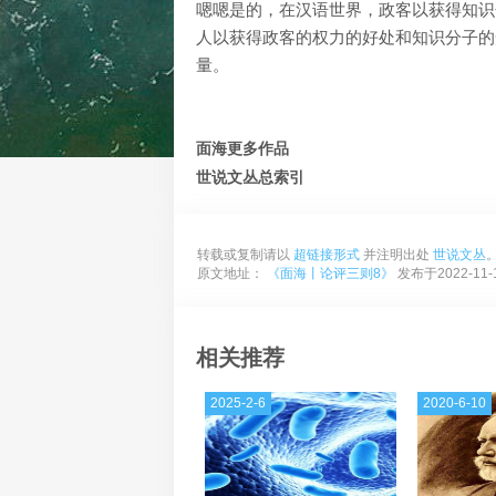
嗯嗯是的，在汉语世界，政客以获得知识
人以获得政客的权力的好处和知识分子的
量。
面海更多作品
世说文丛总索引
转载或复制请以
超链接形式
并注明出处
世说文丛
原文地址：
《面海丨论评三则8》
发布于2022-11-
相关推荐
2025-2-6
2020-6-10