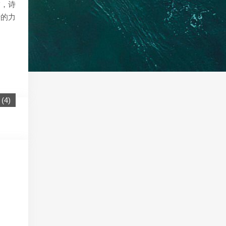
饰，诗
暗的力
(
4
)