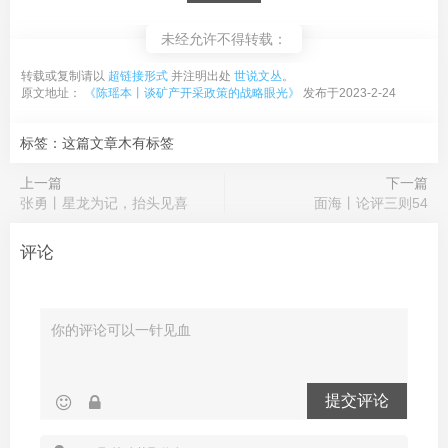
未经允许不得转载：
转载或复制请以
超链接形式
并注明出处
世说文丛
。
原文地址：
《陈瑶本丨谈矿产开采政策的战略眼光》
发布于2023-2-24
标签：这篇文章木有标签
上一篇
下一篇
张勇丨星龙为记，抬头见喜
面海丨论评三则54
评论
提交评论