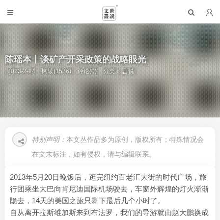
陈瑶本丨谈矿产开采政策的战略眼光
2023-2-24
阅读(1536)
评论(0)
分类：
言说
特别声明：
本文丛作品多为原创，版权所有；特殊情况会
在文末标注，如有侵权，请与编辑联系。
2013年5月20日晚饭后，逛完纽约百老汇大街的时代广场，旅
行团乘坐大巴向肯尼迪国际机场驶去，车窗外辉煌的灯火渐渐
隐去，14天的美国之旅只剩下最后几个小时了。
自从离开拉斯维加斯来到布法罗，我们的导游就由赵大鹏换成