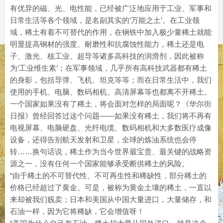
有优异的磁、光、电性能，已经被广泛地应用于工业、军事和
日常生活等各个领域，是名副其实的‘万能之土’。在工业领
域，稀土有着不可替代的作用，在钢铁中加入极少量稀土就能
明显提高钢材的强度、耐磨性和抗腐蚀性能力，稀土还是电
子、激光、核工业、超导等诸多高科技的润滑剂，因此被称
为‘工业维生素’；在军事领域，几乎所有高科技武器都有稀土
的身影，包括导弹、飞机、坦克等等；而在日常生活中，我们
使用的手机、电脑、数码相机、高清屏幕等也都离不开稀土。
一个国家如果没有了稀土，将会面对怎样的局面呢？《华尔街
日报》曾经回答过这个问题——如果没有稀土，我们将不再有
电视屏幕、电脑硬盘、光纤电缆、数码相机和大多数医疗成像
设备，还得告别航天发射和卫星，全球的炼油系统也会停
转……换句话说，稀土作为当今世界最宝贵、最关键的战略资
源之一，没有任何一个国家能够承受断供稀土的风险。
“由于稀土的不可替代性、不可再生性和稀缺性，部分稀土的
价格已经超过了黄金。可是，被称为黄金土壤的稀土，一直以
来却被我们贱卖；日本和美国从中国大量进口，大量储存，和
石油一样，因为它将稀缺，它会增值呀！