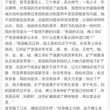
了曾宏。曾导是重庆人，三十来岁，高大帅气，一表人才，学
识渊博，对美国的历史和现状了如指掌。我曾经在华盛顿和费
城分别向他请教过美国的政治制度和中美贸易顺差等问题，他
不假思索侃侃而谈，总能把问题讲得清清楚楚，让我听得明明
白白。现在，他就坐在我的身旁，离到飞机场还有一段时间，
我向曾导提出一个疑惑不解的问题：“美国的石油、稀土等矿
产资源储量那么丰富，为什么还要大量从国外进口呢？”
他说：“美国幅员辽阔，国土面积仅次于中国，在世界上排名
第四。它的矿产资源非常丰富，煤、铁、石油、天然气、铜、
锌、金、银、铀、稀土等矿产储量均居世界前列，矿产储量潜
在总值居世界第一。美国联邦政府组织人力物力探明地下矿产
资源，但是对于很多矿藏并不急于开采，让它们继续在地下沉
睡，而是帮着别的国家开采：你没有资金，我给你贷款；你没
有设备，我给你提供；你没有技术，我大力支援；你出了产
品，我大量收购。矿产资源属于非可再生资源，若干年后，别
的国家经过开采，石油、稀土等各种矿产资源已经枯竭了，而
美国还有。到那时，这些矿藏都成了稀有物资，将比黄金还
贵。”
曾导喝了口水，继续滔滔不绝：“仅举稀土为例。由于稀土具