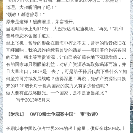
“美国为什么自己有石油、稀土却大量从国外进口，就是这个
道理。大叔听明白了吧！”
“领教！谢谢曾导！”
原来是这样！醍醐灌顶，茅塞顿开。
当地时间晚上9点10分，大巴抵达肯尼迪机场。“再见！”我和
曾导恋恋不舍握手道别。
坐上飞机，曾导的形象在脑海中挥之不去，曾导的话音依旧在
耳畔回响，我的思维继续着曾导的话题——美国廉价购买各国
的石油、稀土等宝贵资源，让自己的矿藏在地下沉睡增值……
有的国家却只顾眼前利益，对矿产资源杀鸡取卵竭泽而渔，并
且大量出口，GDP是上去了，可是给子孙后代留下些什么？如
何坚持可持续发展战略？值得深思！再说，凭矿产资源出口换
来的GDP增长对于提高国家的实力又有多少价值呢？
做人要有点战略眼光。一个国家，是不是更当如此？
——写于2013年5月末
【附录1】 《WTO稀土争端案中国“一审”败诉》
长期以来中国以仅占世界23%的稀土储量，供应全球90%以上