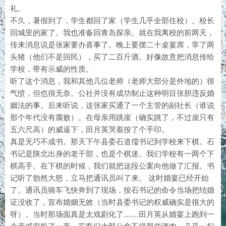
礼。
不久，暑假到了，学生都回了家（学生几乎全部住校）。校长
回城里的家了。我也准备回青岛探亲。就在我离校的前两天，
传来消息说是张家要办喜事了。晚上要摆二十桌宴席，宰了两
头猪（他们不是回民），买了二百斤酒。好像故意把消息传给
学校，带有示威的性质。
听了这个消息，我和其他几位老师（老师大部分是外地的）很
气愤，但也很无奈。公社并没有成功制止这种明目张胆违反婚
姻法的事。后来听说，这张家买通了一个主管的副社长（谁说
那个年代没有腐败）。在母亲用跳崖（确实跳了，不过崖只有
五六尺高）的威逼下，田月英哭着按了个手印。
真是无巧不成书。那天下午县委石道儒书记到学校来下棋。石
书记是陕北出身的老干部，也是个棋迷。我们学校有一两个下
棋高手。在下棋的时候，我们就把这段公案向他做了汇报。书
记听了勃然大怒，立马把通讯员叫了来。 这时婚宴已经开始
了。通讯员骑车飞快奔到了现场，按石书记的命令当场把结婚
证没收了，宣布婚姻无效（当时县委书记的权威确实是很大的
呀）。当时那场面真是太戏剧化了……田月英从婚宴上跑到一