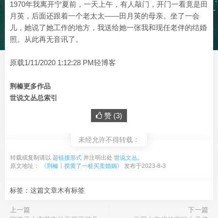
1970年我离开宁夏前，一天上午，有人敲门，开门一看竟是田
月英，后面还跟着一个老太太——田月英的母亲。坐了一会
儿，她说了她工作的地方，我送给她一张我和现任老伴的结婚
照。从此再无音讯了。
原载1/11/2020 1:12:28 PM轻博客
荆榛更多作品
世说文丛总索引
赞 (
3
)
未经允许不得转载：
转载或复制请以
超链接形式
并注明出处
世说文丛
。
原文地址：
《荆榛丨搅黄了一桩买卖婚姻》
发布于2023-8-3
标签：这篇文章木有标签
上一篇
下一篇