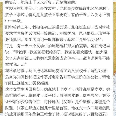
的集市，能有上千人来赶集，还挺热闹的。
学校只有初中部。可是在农村，尤其是少数民族地区的农村，
孩子上学晚，特别是女孩子上学更晚，有的十五、六岁才上初
中一年级。
到学校第二年，我担任初二的语文课，兼任班主任。当时学校
要求学生每周必须写一篇周记，汇报学习、思想情况。班主任
必须批阅。学生的周记一般都很短，基本上是些“流水帐” 。
可是，有一天一个女学生的周记给我很大的震动。她在周记里
说，“谭老师，我爸爸把我给卖了。我爸爸喜欢赌钱，他大概
欠了人家的钱……我妈也逼我答应这件事……谭老师你能不能
救救我……”
我不敢怠慢，马上把这本周记交给了高文景校长，请他处理。
后来得知高校长把这件事打电话告知了学生所在的公社，请他
们制止这桩包办买卖婚姻。
这位女学生叫田月英，她说她十七岁了，估计说的是虚岁。她
高挑的个子，单眼皮，瓜子脸，白净的皮肤，挺秀气的。难怪
让张家的少爷看中了。可怜她大（父亲）是个赌棍，娘也是个
财迷。张家在那边方圆几十里是首富。他在六一六二短短的政
策放开的那两年承包工程发了财。据说张家给了八百块钱彩