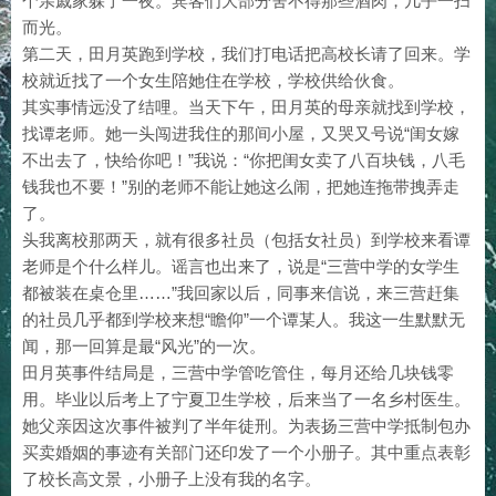
个亲戚家躲了一夜。宾客们大部分舍不得那些酒肉，几乎一扫
而光。
第二天，田月英跑到学校，我们打电话把高校长请了回来。学
校就近找了一个女生陪她住在学校，学校供给伙食。
其实事情远没了结哩。当天下午，田月英的母亲就找到学校，
找谭老师。她一头闯进我住的那间小屋，又哭又号说“闺女嫁
不出去了，快给你吧！”我说：“你把闺女卖了八百块钱，八毛
钱我也不要！”别的老师不能让她这么闹，把她连拖带拽弄走
了。
头我离校那两天，就有很多社员（包括女社员）到学校来看谭
老师是个什么样儿。谣言也出来了，说是“三营中学的女学生
都被装在桌仓里……”我回家以后，同事来信说，来三营赶集
的社员几乎都到学校来想“瞻仰”一个谭某人。我这一生默默无
闻，那一回算是最“风光”的一次。
田月英事件结局是，三营中学管吃管住，每月还给几块钱零
用。毕业以后考上了宁夏卫生学校，后来当了一名乡村医生。
她父亲因这次事件被判了半年徒刑。为表扬三营中学抵制包办
买卖婚姻的事迹有关部门还印发了一个小册子。其中重点表彰
了校长高文景，小册子上没有我的名字。