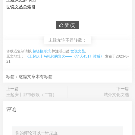
世说文丛总索引
赞 (
5
)
未经允许不得转载：
转载或复制请以
超链接形式
并注明出处
世说文丛
。
原文地址：
《王起庆丨乌托邦的邪火——《华氏451》读后》
发布于2023-8-
21
标签：这篇文章木有标签
上一篇
下一篇
王起庆丨都市牧歌（二首）
域外文化文选
评论