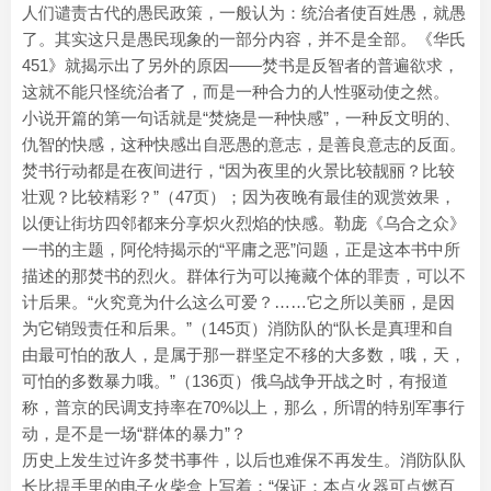
人们谴责古代的愚民政策，一般认为：统治者使百姓愚，就愚
了。其实这只是愚民现象的一部分内容，并不是全部。《华氏
451》就揭示出了另外的原因——焚书是反智者的普遍欲求，
这就不能只怪统治者了，而是一种合力的人性驱动使之然。
小说开篇的第一句话就是“焚烧是一种快感”，一种反文明的、
仇智的快感，这种快感出自恶愚的意志，是善良意志的反面。
焚书行动都是在夜间进行，“因为夜里的火景比较靓丽？比较
壮观？比较精彩？”（47页）；因为夜晚有最佳的观赏效果，
以便让街坊四邻都来分享炽火烈焰的快感。勒庞《乌合之众》
一书的主题，阿伦特揭示的“平庸之恶”问题，正是这本书中所
描述的那焚书的烈火。群体行为可以掩藏个体的罪责，可以不
计后果。“火究竟为什么这么可爱？……它之所以美丽，是因
为它销毁责任和后果。”（145页）消防队的“队长是真理和自
由最可怕的敌人，是属于那一群坚定不移的大多数，哦，天，
可怕的多数暴力哦。”（136页）俄乌战争开战之时，有报道
称，普京的民调支持率在70%以上，那么，所谓的特别军事行
动，是不是一场“群体的暴力”？
历史上发生过许多焚书事件，以后也难保不再发生。消防队队
长比提手里的电子火柴盒上写着：“保证：本点火器可点燃百