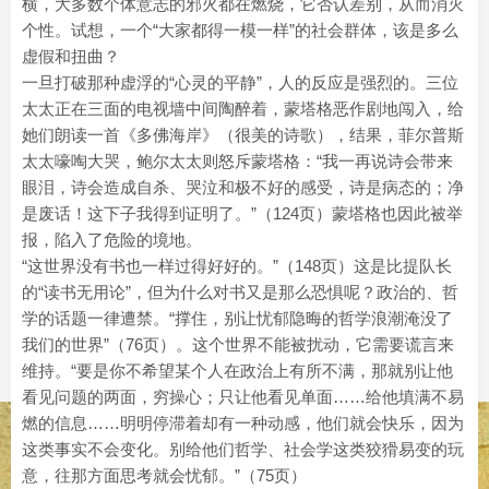
横，大多数个体意志的邪火都在燃烧，它否认差别，从而消灭
个性。试想，一个“大家都得一模一样”的社会群体，该是多么
虚假和扭曲？
一旦打破那种虚浮的“心灵的平静”，人的反应是强烈的。三位
太太正在三面的电视墙中间陶醉着，蒙塔格恶作剧地闯入，给
她们朗读一首《多佛海岸》（很美的诗歌），结果，菲尔普斯
太太嚎啕大哭，鲍尔太太则怒斥蒙塔格：“我一再说诗会带来
眼泪，诗会造成自杀、哭泣和极不好的感受，诗是病态的；净
是废话！这下子我得到证明了。”（124页）蒙塔格也因此被举
报，陷入了危险的境地。
“这世界没有书也一样过得好好的。”（148页）这是比提队长
的“读书无用论”，但为什么对书又是那么恐惧呢？政治的、哲
学的话题一律遭禁。“撑住，别让忧郁隐晦的哲学浪潮淹没了
我们的世界”（76页）。这个世界不能被扰动，它需要谎言来
维持。“要是你不希望某个人在政治上有所不满，那就别让他
看见问题的两面，穷操心；只让他看见单面……给他填满不易
燃的信息……明明停滞着却有一种动感，他们就会快乐，因为
这类事实不会变化。别给他们哲学、社会学这类狡猾易变的玩
意，往那方面思考就会忧郁。”（75页）