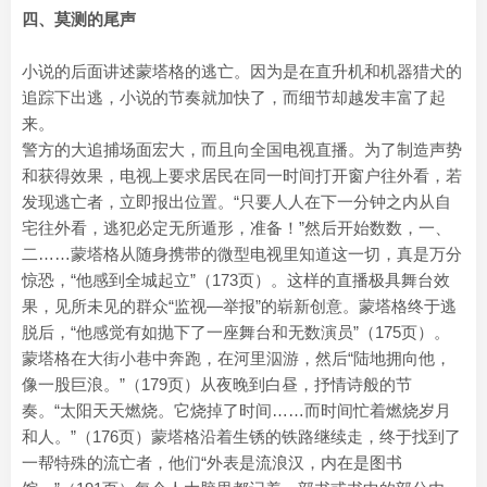
四、莫测的尾声
小说的后面讲述蒙塔格的逃亡。因为是在直升机和机器猎犬的
追踪下出逃，小说的节奏就加快了，而细节却越发丰富了起
来。
警方的大追捕场面宏大，而且向全国电视直播。为了制造声势
和获得效果，电视上要求居民在同一时间打开窗户往外看，若
发现逃亡者，立即报出位置。“只要人人在下一分钟之内从自
宅往外看，逃犯必定无所遁形，准备！”然后开始数数，一、
二……蒙塔格从随身携带的微型电视里知道这一切，真是万分
惊恐，“他感到全城起立”（173页）。这样的直播极具舞台效
果，见所未见的群众“监视—举报”的崭新创意。蒙塔格终于逃
脱后，“他感觉有如抛下了一座舞台和无数演员”（175页）。
蒙塔格在大街小巷中奔跑，在河里泅游，然后“陆地拥向他，
像一股巨浪。”（179页）从夜晚到白昼，抒情诗般的节
奏。“太阳天天燃烧。它烧掉了时间……而时间忙着燃烧岁月
和人。”（176页）蒙塔格沿着生锈的铁路继续走，终于找到了
一帮特殊的流亡者，他们“外表是流浪汉，内在是图书