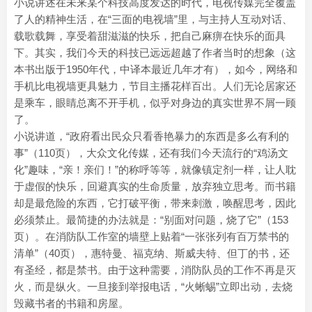
小说讲述在未来某个科技高度发达的时代，电视传媒完全覆盖
了人的精神生活，在“三面的电视墙”里，与主持人互动对话、
载歌载舞，享受着甜滋滋的快乐，把自己麻痹在快乐的面具
下。其实，我们今天的科技已远远超越了作者当时的想象（这
本书出版于1950年代，中译本最近几年才有），如今，网络和
手机比电视墙更具魅力，节目主播花样百出。人们无论居家还
是乘车，眼睛总离不开手机，似乎对身边的真实世界不屑一顾
了。
小说讲道，“政府看出民众只看香艳暴力的东西是多么有利的
事”（110页），大众文化传媒，还有我们今天流行的“鸡汤文
化”趣味，“亲！亲们！”的称呼等等，就像镇定剂一样，让人耽
于虚假的快乐，回避真实的生命质量，放弃独立思考。而书籍
却是最危险的东西，它打破平衡，带来刺激，唤醒思考，因此
必须禁止。最简捷的办法就是：“别面对问题，烧了它”（153
页）。在消防队工作室的墙壁上贴着“一张张列有百万禁书的
清单”（40页），惠特曼、福克纳、斯威夫特、但丁的书，还
有圣经，都是禁书。由于这种需要，消防队员的工作不再是灭
火，而是纵火。一旦接到举报电话，“火蜥蜴”立即出动，去烧
毁藏书者的书籍和房屋。