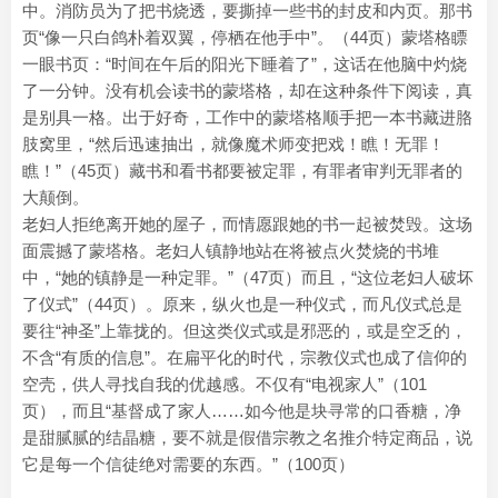
中。消防员为了把书烧透，要撕掉一些书的封皮和内页。那书
页“像一只白鸽朴着双翼，停栖在他手中”。（44页）蒙塔格瞟
一眼书页：“时间在午后的阳光下睡着了”，这话在他脑中灼烧
了一分钟。没有机会读书的蒙塔格，却在这种条件下阅读，真
是别具一格。出于好奇，工作中的蒙塔格顺手把一本书藏进胳
肢窝里，“然后迅速抽出，就像魔术师变把戏！瞧！无罪！
瞧！”（45页）藏书和看书都要被定罪，有罪者审判无罪者的
大颠倒。
老妇人拒绝离开她的屋子，而情愿跟她的书一起被焚毁。这场
面震撼了蒙塔格。老妇人镇静地站在将被点火焚烧的书堆
中，“她的镇静是一种定罪。”（47页）而且，“这位老妇人破坏
了仪式”（44页）。原来，纵火也是一种仪式，而凡仪式总是
要往“神圣”上靠拢的。但这类仪式或是邪恶的，或是空乏的，
不含“有质的信息”。在扁平化的时代，宗教仪式也成了信仰的
空壳，供人寻找自我的优越感。不仅有“电视家人”（101
页），而且“基督成了家人……如今他是块寻常的口香糖，净
是甜腻腻的结晶糖，要不就是假借宗教之名推介特定商品，说
它是每一个信徒绝对需要的东西。”（100页）