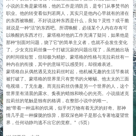
小说的主角是蒙塔格，他的工作是消防员，是专门从事焚书的
职业。他的转变看似判若两人，其实只是他内心早就有的潜在
的东西被唤醒。不好说这种东西是什么，良知？灵性？或干脆
就说是一种“活”的东西吧。所谓唤醒，必须某个人内在存有可
以唤醒的东西才行。蒙塔格对他的工作充满了疑问，如果他是
那种“别面对问题，烧了它”的简单主义者，也就不会发生变化
了。少女克拉莉丝像一个打破沉寂的问题出现了，虽然她出场
的时间很短暂，但却极为精妙。蒙塔格的性格与克拉莉丝有一
种内在的衔接，其中的意味可以感受到，却很难表述。
蒙塔格自从偶然遇见克拉莉丝时起，他机械无趣的生活节奏就
被打破了。蒙塔格的世界里只有焚书的火蜥蜴、他太太的三面
电视墙，了无生趣。而克拉莉丝仿佛是另一个世界的人，这个
世界里有清晨的露水、夤夜的蜡烛和映心的光亮。小说描述克
拉莉丝的笔触是独有的格调，在整部小说中的唯一。
她“带着一种温和的饥渴，似乎对万物有着无厌的好奇。那神
情几乎是一种朦胧的惊异，那双深色眸子是那么专著地凝望世
界，任何动静均逃不出它的觉察。”（5页）