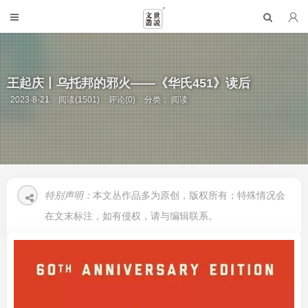
王起庆丨乌托邦的邪火——《华氏451》读后
2023-8-21
阅读(1501)
评论(0)
分类：
阅读
特别声明：
本文丛作品多为原创，版权所有；特殊情况会
在文末标注，如有侵权，请与编辑联系。