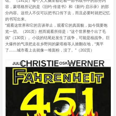
馆。”（191页）每个人大脑里都记着一部书或书中的部分内
容，蒙塔格所记的是《旧约·传道书》和《新约·启示录》的部
分内容。这些人不仅可以把书口传下去，而且必要时就把记忆
的书写出来。
“观看这世界和它的言谈举止，观看它的真面貌，如今我要饱
览一切。（201页）然而观看所得是：“这个世界整个出了毛
病”（130页）。小说的结尾处发生了战争，可能是核战争。巨
大爆炸的气浪把走在乡野间的蒙塔格等人掀翻在地，“夷平
了……城市看上去就像一堆面粉，没了。”（202页）