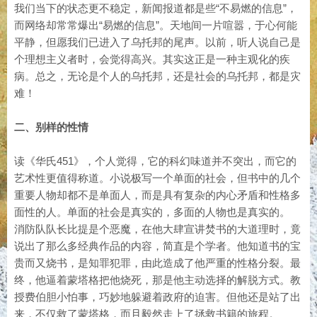
我们当下的状态更不稳定，新闻报道都是些“不易燃的信息”，
而网络却常常爆出“易燃的信息”。天地间一片喧嚣，于心何能
平静，但愿我们已进入了乌托邦的尾声。以前，听人说自己是
个理想主义者时，会觉得高兴。其实这正是一种主观化的疾
病。总之，无论是个人的乌托邦，还是社会的乌托邦，都是灾
难！
二、别样的性情
读《华氏451》，个人觉得，它的科幻味道并不突出，而它的
艺术性更值得称道。小说极写一个单面的社会，但书中的几个
重要人物却都不是单面人，而是具有复杂的内心矛盾和性格多
面性的人。单面的社会是真实的，多面的人物也是真实的。
消防队队长比提是个恶魔，在他大肆宣讲焚书的大道理时，竟
说出了那么多经典作品的内容，简直是个学者。他知道书的宝
贵而又烧书，是知罪犯罪，由此造成了他严重的性格分裂。最
终，他逼着蒙塔格把他烧死，那是他主动选择的解脱方式。教
授费伯胆小怕事，巧妙地躲避着政府的迫害。但他还是站了出
来，不仅救了蒙塔格，而且毅然走上了拯救书籍的旅程。