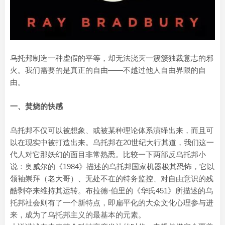
乌托邦制造一种虚假的平等，却无法浇灭一簇簇独裁意志的邪
火。我们需要的是真正的自由——不越过他人自由界限的自
由。
一、焚烧的快感
乌托邦不仅可以被想象、或被某种理论体系演绎出来，而且可
以在现实中被打造出来。乌托邦在20世纪大行其道，我们这一
代人对它那妖幻的面目非常熟悉。比较一下两部反乌托邦小
说：奥威尔的《1984》描述的乌托邦国家机器极其恐怖，它以
领袖崇拜（老大哥）、无处不在的特务监控、对自由意识的残
酷剥夺来维持其运转。布拉德·伯里的《华氏451》所描述的乌
托邦社会则有了一个新特点，即扁平化的大众文化心理参与进
来，成为了乌托邦主义的最基本的元素。