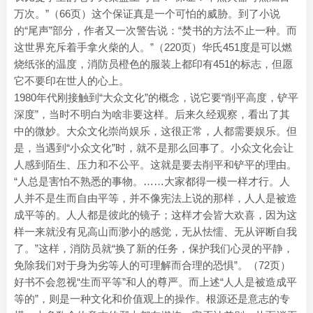
万次。”（66页）这个保证真是一个可怕的威胁。到了小说
的“尾声”部分，作者又一次警告说：“焚书的方法不止一种。而
这世界充斥着手拿火柴的人。”（220页）华氏451度是可以燃
烧纸张的温度，消防员橙色的服装上都印有451的标志，但愿
它不要印在世人的心上。
1980年代刚接触到“大众文化”的概念，说它要“削平高度，铲平
深度”，当时不明白为啥非要这样。后来久经观察，看出了其
中的微妙。大众文化崇尚娱乐，这很正常，人都需要娱乐。但
是，当遇到“小众文化”时，就不是那么回事了。小众文化会让
人感到陌生、压力和不公平。这就是要去削平和铲平的理由。
“人总是害怕不熟悉的事物。……大家都得一模一样才行。人
人并不是生而自由平等，并不像宪法上说的那样，人人是被造
成平等的。人人都是彼此的镜子；这样才会皆大欢喜，因为这
样一来就没有见高山而渺小的感觉，无从怯懦、无从评断自我
了。”这样，消防员就“换了新的任务，保护我们心灵的平静，
免除我们对于身为劣等人的可理解而合理的恐惧”。（72页）
好书不会忽视“生而平等”和人的尊严。而上述“人人是被造成平
等的”，则是一种文化和价值观上的操作。根源还是意志的专