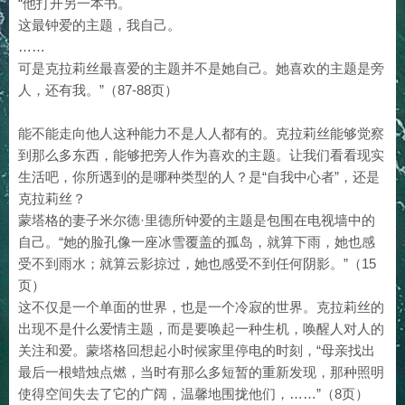
“他打开另一本书。
这最钟爱的主题，我自己。
……
可是克拉莉丝最喜爱的主题并不是她自己。她喜欢的主题是旁
人，还有我。”（87-88页）
能不能走向他人这种能力不是人人都有的。克拉莉丝能够觉察
到那么多东西，能够把旁人作为喜欢的主题。让我们看看现实
生活吧，你所遇到的是哪种类型的人？是“自我中心者”，还是
克拉莉丝？
蒙塔格的妻子米尔德·里德所钟爱的主题是包围在电视墙中的
自己。“她的脸孔像一座冰雪覆盖的孤岛，就算下雨，她也感
受不到雨水；就算云影掠过，她也感受不到任何阴影。”（15
页）
这不仅是一个单面的世界，也是一个冷寂的世界。克拉莉丝的
出现不是什么爱情主题，而是要唤起一种生机，唤醒人对人的
关注和爱。蒙塔格回想起小时候家里停电的时刻，“母亲找出
最后一根蜡烛点燃，当时有那么多短暂的重新发现，那种照明
使得空间失去了它的广阔，温馨地围拢他们，……”（8页）