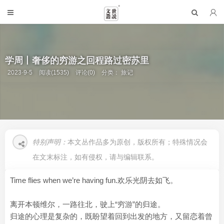
学周丨奢侈的穷游之回程路过密苏里
2023-9-5
阅读(1535)
评论(0)
分类：
旅记
特别声明：
本文丛作品多为原创，版权所有；特殊情况会
在文末标注，如有侵权，请与编辑联系。
Time flies when we’re having fun.欢乐光阴去如飞。
离开本顿维尔，一路往北，驶上“穷游”的归途。
归途的心理是复杂的，既盼望着回到出发的地方，又留恋着曾