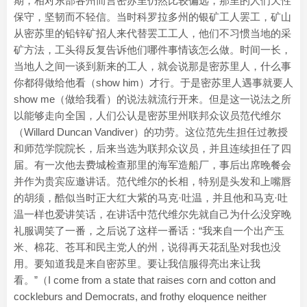
期，相对东部各州而言密苏里仍然比较偏远，那里的人们天性
保守，坚韧而不轻信。当时科罗拉多州的银矿工人罢工，矿山
从密苏里的铅锌矿招人来代替罢工工人，他们不习惯当地的采
矿方法，工头得反复告诉他们哪件事情该怎么做。时间一长，
当地人之间一谈到新来的工人，就会说那是密苏里人，什么事
你都得做给他看（show him）才行。于是密苏里人遇事就要人
show me（做给我看）的说法就流行开来。但是这一说法之所
以能够走向全国，人们公认是密苏里州联邦众议员范代维尔
（Willard Duncan Vandiver）的功劳。这位范先生担任过教授
和师范学院院长，后来当选为联邦众议员，并且连续担任了四
届。有一次他去费城检查那里的海军造船厂，事后出席晚餐会
并作为贵宾应邀讲话。范代维尔的长相，特别是头发和上嘴唇
的胡须，酷似当时正大红大紫的马克·吐温，并且他和马克·吐
温一样也爱讲笑话，在讲话中范代维尔先就自己为什么没穿晚
礼服调笑了一番，之后说了这样一番话：“我来自一个出产玉
米、棉花、苍耳和民主党人的州，说得再天花乱坠对我也没
用。要知道我是来自密苏里。要让我信服得亮出来让我
看。”（I come from a state that raises corn and cotton and
cockleburs and Democrats, and frothy eloquence neither