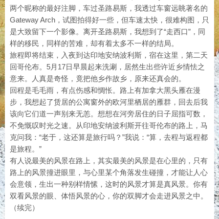
两个昵称的最好注脚，车过圣路易斯，我透过车窗远眺著名的
Gateway Arch，试图拍得好一些，但车速太快，很难构图，只
是大致留下一个影像。离开圣路易斯，我想到了“走西口”，同
样的移民，同样的苦难，却有着太多不一样的结局。
旅程即将结束，入夜到达印地安纳波利斯，宿在这里，第二天
回哥伦布。5月17日早晨起来洗涮，居然生出些许近乡情怯之
意来。人真是奇怪，竟把他乡作故乡，原来还真会的。
回程是毛毛雨，有点伤感和惆怅。路上有加拿大黑头雁在漫
步，我想起了赁居的公寓窗外的欧河里栖居的雁群，回去后我
该向它们道一声别来无恙。想想在河旁居住的日子屈指可数，
不免慨叹时光之速。从印地安纳波利斯开往哥伦布的路上，马
克问我：“老于，这还算是旅行吗？”我说：“算，去程与返程都
是旅程。”
有人说最美的风景在路上，其实最美的风景是在心里的，只有
路上的风景撞进眼里，与心里某个角落发生碰撞，才能让人心
会意领，生出一种别样情愫，这时的风景才算是真风景。你有
双看风景的眼、体悟风景的心，你的双脚才会走进风景之中。
（续完）