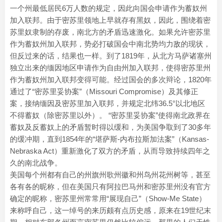
一个州最低居民6万人数的规定，因此向国会申请作为蓄奴州
加入联邦。由于密苏里领地上早就存有黑奴，因此，围绕着密
苏里奴隶制的存废，南北方的矛盾迅速激化。如果允许密苏里
作为蓄奴州加入联邦，势必打破国会中南北势均力敌的现状，
但反过来的话，结果也一样。到了1819年，从北方马萨诸塞州
独立出来的缅因地区申请作为自由州加入联邦，使得密苏里州
作为蓄奴州加入联邦变得可能。经过国会的多次辩论，1820年
通过了“密苏里妥协案”（Missouri Compromise）及其修正
案，接纳缅因及密苏里加入联邦，并规定北纬36.5°以北地区
不得蓄奴（除密苏里以外）。 “密苏里妥协案”使得南北政界在
蓄奴及反蓄奴上的矛盾暂时得以缓和，为美国争取到了30多年
的缓冲期，直到1854年的“堪萨斯-内布拉斯加法案”（Kansas-
Nebraska Act）重新激化了双方的矛盾，从而导致持续四年之
久的南北战争。
美国每个州都有自己的州旗州歌州徽和州鸟州花州树等，甚至
各有各的昵称，但在美国只有阿拉巴马州和密苏里州没有官方
确定的昵称，密苏里州常常用“展现自己”（Show-Me State）
来称呼自己，这一绰号的来历颇有点历史感，原来在19世纪末