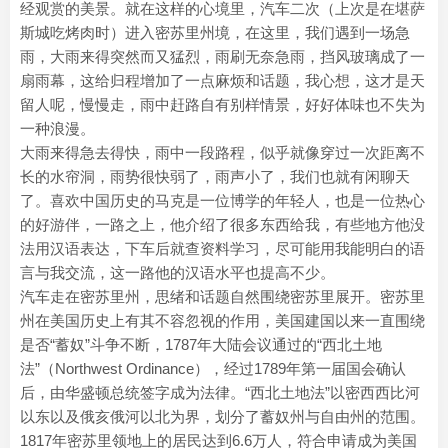
经观赏的美景。就在这样的心境里，汽车二次（上次是在堪萨
斯城吃烤肉时）进入密苏里州境，在这里，我们遇到一场急
雨，大雨来得突然而又猛烈，雨刷无奈急雨，挡风玻璃成了一
扇雨幕，这给归程增加了一点麻烦和话题，我心想，这才是天
留人呢，慢慢走，雨中赶路自有别样情景，好好体味也不失为
一种浪漫。
大雨来得急去得快，雨中一段路程，似乎就像穿过一次距离不
长的水帘洞，雨势很快弱了，雨声小了，我们也就有闲聊天
了。喜欢中国历史的马克是一位博学的年轻人，也是一位热心
的好游伴，一路之上，他介绍了很多东西给我，有些地方他没
法用汉语表达，下车后就查资料学习，尽可能用我能明白的语
言与我交流，这一路他的汉语水平也提高不少。
汽车走在密苏里州，思绪和话题自然围绕密苏里展开。密苏里
州在美国历史上有其不容忽视的作用，美国建国以来一直围绕
是否“蓄奴”斗争不断，1787年大陆会议通过的“西北土地
法”（Northwest Ordinance），经过1789年第一届国会确认
后，由华盛顿总统签字成为法律。“西北土地法”以密西西比河
以东以及俄亥俄河以北为界，划分了蓄奴州与自由州的范围。
1817年密苏里领地上的居民达到6.6万人，符合申请成为美国