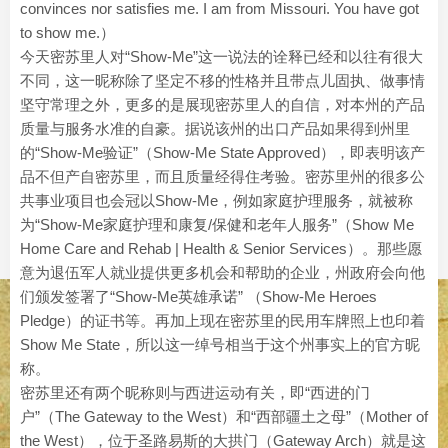
convinces nor satisfies me. I am from Missouri. You have got
to show me.）
今天密苏里人对“Show-Me”这一说法的诠释已经和以往有很大
不同，这一昵称除了坚定不移的性格并且带点儿固执、做事情
坚守常理之外，更多的是展现密苏里人的自信，对本州的产品
质量与服务水准的自豪。据说该州的出口产品如果得到州里
的“Show-Me验证”（Show-Me State Approved），即表明该产
品不但产自密苏里，而且质量经得住考验。密苏里州的很多公
共事业项目也会冠以Show-Me，例如家庭护理服务，就被称
为“Show-Me家庭护理和康复/保健和老年人服务”（Show Me
Home Care and Rehab | Health & Senior Services）。那些愿
意为退伍军人就业提供更多机会和帮助的企业，州政府会向他
们颁发签署了“Show-Me英雄承诺” （Show-Me Heroes
Pledge）的证书等。再加上现在密苏里的民用车牌照上也印着
Show Me State，所以这一绰号相当于这个州事实上的官方昵
称。
密苏里还有两个昵称则与西进运动有关，即“西进的门
户”（The Gateway to the West）和“西部疆土之母”（Mother of
the West），位于圣路易斯的大拱门（Gateway Arch）就是这