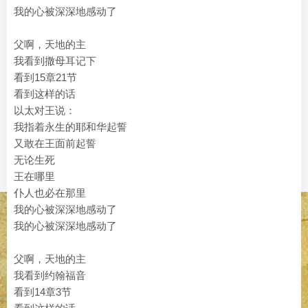
我的心被深深地感动了
父啊，天地的主
我看到撒母耳记下
看到15章21节
看到这样的话
以太对王说：
我指着永生的耶和华起誓
又敢在王面前起誓
无论生死
王在哪里
仆人也必在那里
我的心被深深地感动了
我的心被深深地感动了
父啊，天地的主
我看到约翰福音
看到14章3节