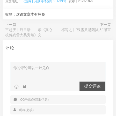
原文地址：
《面海丨分别诗待编号331-333》
发布于2023-10-6
标签：这篇文章木有标签
上一篇
下一篇
王起庆丨巧且暗——读《真心
祁萌之丨“残雪又是陪奖人”感言
祝贺残雪大奖旁落》文
评论
提交评论