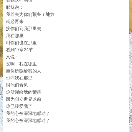
看到这样的话
耶稣说：
我若去为你们预备了地方
就必再来
接你们到我那里去
我在那里
叫你们也在那里
看到17章24节
又说：
父啊，我在哪里
愿你所赐给我的人
也同我在那里
叫他们看见
你所赐给我的荣耀
因为创立世界以前
你已经爱我了
我的心被深深地感动了
我的心被深深地感动了