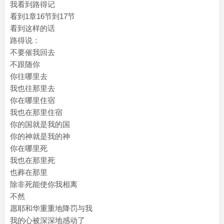
我看到路得记
看到1章16节到17节
看到这样的话
路得说：
不要催我回去
不跟随你
你往哪里去
我也往那里去
你在哪里住宿
我也在那里住宿
你的国就是我的国
你的神就是我的神
你在哪里死
我也在那里死
也葬在那里
除非死能使你我相离
不然
愿耶和华重重地降罚与我
我的心被深深地感动了