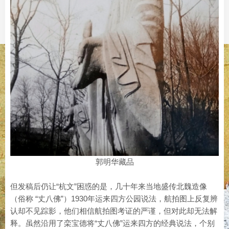
郭明华藏品
但发稿后仍让“杭文”困惑的是，几十年来当地盛传北魏造像
（俗称 “丈八佛”）1930年运来四方公园说法，航拍图上反复辨
认却不见踪影，他们相信航拍图考证的严谨，但对此却无法解
释。虽然沿用了栾宝德将“丈八佛”运来四方的经典说法，个别