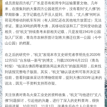
成员质疑四方机厂厂长是否有权用专列运输重要文物。几年
来，在搜集到的大量四方公园老照片中，没有看到“丈八佛”的
早期影像，文字记载也几乎没人提到。而且，“丈八佛”何时从
荷花湾移动到机车车间（有人回忆还在其他地方放置过）无法
求证。重达30吨的两尊大佛，其移动应该和工厂空间变动轨迹
相关，但“杭文”持续查考未获相关记载，只是发现1941年公园
划入厂区前，青岛市农林所曾计划将大佛迁往第一公园（今中
山公园）的档案。
在之后的研究中，“杭文”发现本市文史研究者李明先生2020年
12月5日 “台东镇—新号”的博文，刊载1933年6月22日《青岛
时报》 “临淄古佛四尊被胶路局运来四方”的版面局部，后来找
到该报完整电子版面。其实，“杭文”确认该史料可靠并决定采
信前，曾看到媒体采访市博物馆前辈，提到大佛1933年运来的
说法，因无一手资料支持而存疑。
关注张勇对青岛火柴工业史的资料收集，“杭文”与他进行“丈八
佛”问题探讨，引起他的兴趣，进行了深入的史料查询，很快
获得进展。10月20日、11月1日，张勇先后在个人公号发出