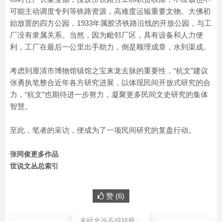
可能主动调度专列等铁路资源，高难度运输重要文物。大佛初
始放置的四方公园，1933年属胶济铁路沿线的开放公园，与工
厂没有隶属关系。当然，因为毗邻厂区，具有设备和人力便
利，工厂在最后一公里出手助力，倒是顺理成章，水到渠成。
考虑到厘清市博物馆镇馆之宝来龙去脉的重要性，“杭文”建议
张勇执笔整合近年各方研究进展，以体现民间开放式研究的合
力，“杭文”也期待进一步努力，凝聚更多民间文史研究的集体
智慧。
至此，笔者的采访，便成为了一项民间研究的复盘行动。
张同俊更多作品
世说文丛总索引
赞 (
6
)
未经允许不得转载：