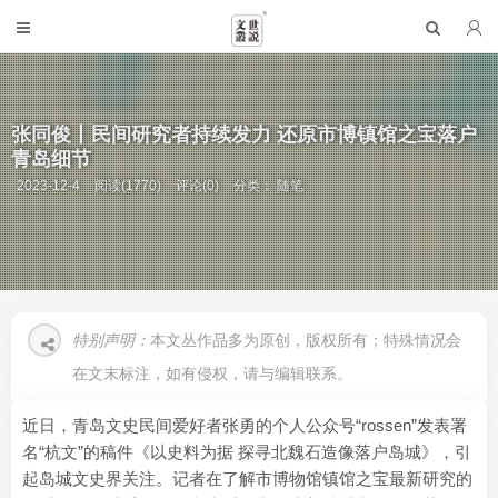
张同俊丨民间研究者持续发力 还原市博镇馆之宝落户
青岛细节
2023-12-4
阅读(1770)
评论(0)
分类：
随笔
特别声明：
本文丛作品多为原创，版权所有；特殊情况会
在文末标注，如有侵权，请与编辑联系。
近日，青岛文史民间爱好者张勇的个人公众号“rossen”发表署
名“杭文”的稿件《以史料为据 探寻北魏石造像落户岛城》，引
起岛城文史界关注。记者在了解市博物馆镇馆之宝最新研究的