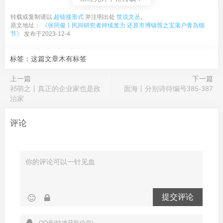
转载或复制请以
超链接形式
并注明出处
世说文丛
。
原文地址：
《张同俊丨民间研究者持续发力 还原市博镇馆之宝落户青岛细
节》
发布于2023-12-4
标签：这篇文章木有标签
上一篇
下一篇
祁萌之丨真正的企业家也是政
面海丨分别诗待编号385-387
治家
评论
提交评论