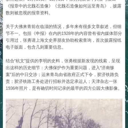
《报章中的北魏石造像》《北魏石造像如何运至青岛》，披露
数则被忽视的报章资料。
关于大佛来青前在临淄的情况，多年来有很多文章叙述，但细
节不一。包括《申报》在内的1928年的内容曾有省内媒体部分
引用过，张勇请上海文史界朋友协助检索查询，首次披露报纸
电子版面，包含几则重要信息。
结合“杭文”提供的李明的史料，张勇根据新发现的线索，呈现
出这样的历史细节：大佛保护作为重要问题，进入“济南惨
案”后的中日交涉；运来青岛由省政府正式下令，胶济铁路负
责；胶济铁路工务处进行招标并选定承运人；天津杂志一张
1936年照片，是有确切时间记录的最早的四方公园大佛影像。