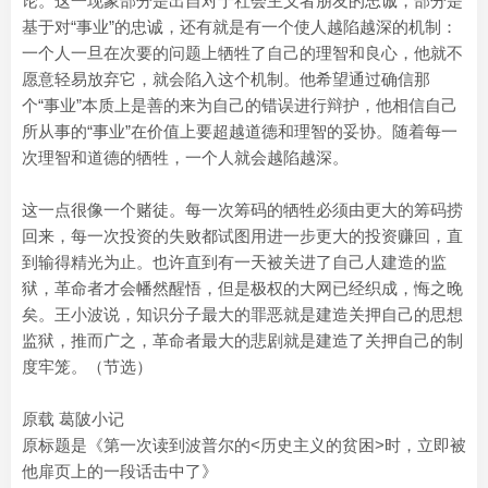
论。这一现象部分是出自对于社会主义者朋友的忠诚，部分是
基于对“事业”的忠诚，还有就是有一个使人越陷越深的机制：
一个人一旦在次要的问题上牺牲了自己的理智和良心，他就不
愿意轻易放弃它，就会陷入这个机制。他希望通过确信那
个“事业”本质上是善的来为自己的错误进行辩护，他相信自己
所从事的“事业”在价值上要超越道德和理智的妥协。随着每一
次理智和道德的牺牲，一个人就会越陷越深。
这一点很像一个赌徒。每一次筹码的牺牲必须由更大的筹码捞
回来，每一次投资的失败都试图用进一步更大的投资赚回，直
到输得精光为止。也许直到有一天被关进了自己人建造的监
狱，革命者才会幡然醒悟，但是极权的大网已经织成，悔之晚
矣。王小波说，知识分子最大的罪恶就是建造关押自己的思想
监狱，推而广之，革命者最大的悲剧就是建造了关押自己的制
度牢笼。（节选）
原载 葛陂小记
原标题是《第一次读到波普尔的<历史主义的贫困>时，立即被
他扉页上的一段话击中了》