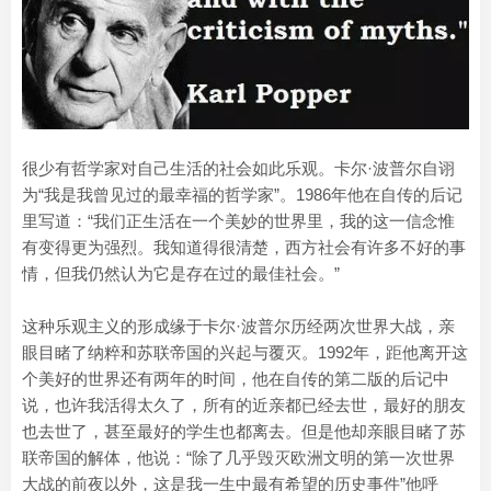
很少有哲学家对自己生活的社会如此乐观。卡尔·波普尔自诩
为“我是我曾见过的最幸福的哲学家”。1986年他在自传的后记
里写道：“我们正生活在一个美妙的世界里，我的这一信念惟
有变得更为强烈。我知道得很清楚，西方社会有许多不好的事
情，但我仍然认为它是存在过的最佳社会。”
这种乐观主义的形成缘于卡尔·波普尔历经两次世界大战，亲
眼目睹了纳粹和苏联帝国的兴起与覆灭。1992年，距他离开这
个美好的世界还有两年的时间，他在自传的第二版的后记中
说，也许我活得太久了，所有的近亲都已经去世，最好的朋友
也去世了，甚至最好的学生也都离去。但是他却亲眼目睹了苏
联帝国的解体，他说：“除了几乎毁灭欧洲文明的第一次世界
大战的前夜以外，这是我一生中最有希望的历史事件”他呼