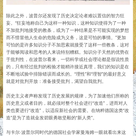
除此之外，波普尔还发现了历史决定论者难以置信的智力狂
妄。“狂妄地称自己为这样一种知识，这种知识使得为了一种
不加批判地接受的教条，或为了一种结果是不可能实现的梦想
而不惜冒他人生命的危险成为义务，这是可怕的事情。”更加
可怕的是许多知识分子不加思索就接受了这样一些教条，这对
于能够阅读和思考的人来说特别糟糕。知识分子天然的优势在
于批判性，在波普尔看来，一切科学或社会理论都是假说性质
的，只有经过批判的检验才能稍许接近真理，我们的知识是在
不断地试验中排除错误而成长的。“理性”和“理智”的最好意义
就是对批判开放：准备接受批判，渴望自我批判。
历史主义者声称发现了历史发展的规律，为了加速他们所称的
历史意义或者目的，就必须对整个社会进行“改造”，进而对人
类也要进行“改造”，以适应新社会的需要。在纳粹德国这类“改
造”是为了造就金发碧眼勇敢坚毅的“新人类”。
与卡尔·波普尔同时代的德国社会学家曼海姆一眼就看出来这