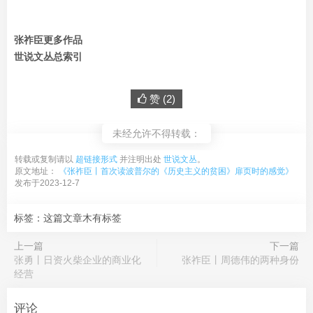
张祚臣更多作品
世说文丛总索引
赞 (
2
)
未经允许不得转载：
转载或复制请以
超链接形式
并注明出处
世说文丛
。
原文地址：
《张祚臣丨首次读波普尔的《历史主义的贫困》扉页时的感觉》
发布于2023-12-7
标签：这篇文章木有标签
上一篇
下一篇
张勇丨日资火柴企业的商业化
张祚臣丨周德伟的两种身份
经营
评论