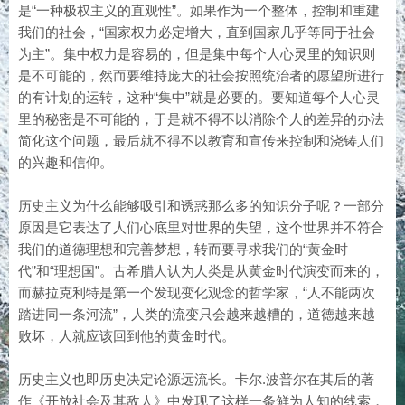
是“一种极权主义的直观性”。如果作为一个整体，控制和重建
我们的社会，“国家权力必定增大，直到国家几乎等同于社会
为主”。集中权力是容易的，但是集中每个人心灵里的知识则
是不可能的，然而要维持庞大的社会按照统治者的愿望所进行
的有计划的运转，这种“集中”就是必要的。要知道每个人心灵
里的秘密是不可能的，于是就不得不以消除个人的差异的办法
简化这个问题，最后就不得不以教育和宣传来控制和浇铸人们
的兴趣和信仰。
历史主义为什么能够吸引和诱惑那么多的知识分子呢？一部分
原因是它表达了人们心底里对世界的失望，这个世界并不符合
我们的道德理想和完善梦想，转而要寻求我们的“黄金时
代”和“理想国”。古希腊人认为人类是从黄金时代演变而来的，
而赫拉克利特是第一个发现变化观念的哲学家，“人不能两次
踏进同一条河流”，人类的流变只会越来越糟的，道德越来越
败坏，人就应该回到他的黄金时代。
历史主义也即历史决定论源远流长。卡尔.波普尔在其后的著
作《开放社会及其敌人》中发现了这样一条鲜为人知的线索，