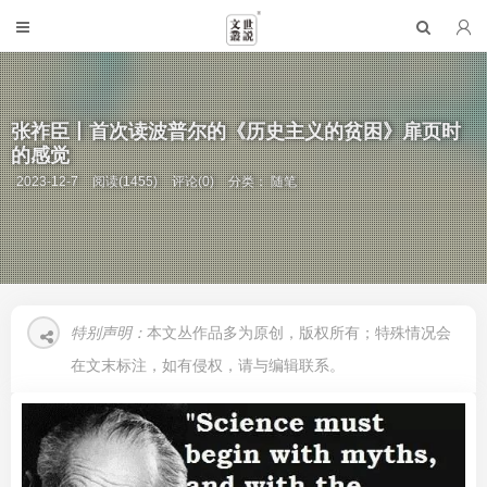
张祚臣丨首次读波普尔的《历史主义的贫困》扉页时
的感觉
2023-12-7
阅读(1455)
评论(0)
分类：
随笔
特别声明：
本文丛作品多为原创，版权所有；特殊情况会
在文末标注，如有侵权，请与编辑联系。