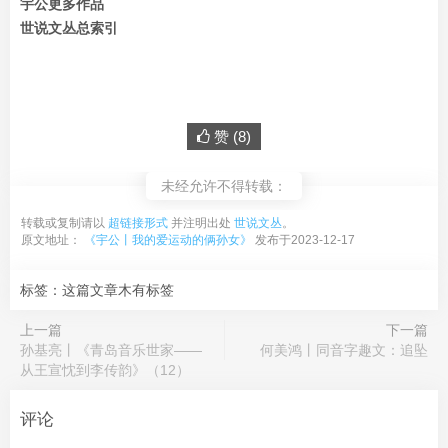
宇公更多作品
世说文丛总索引
赞 (
8
)
未经允许不得转载：
转载或复制请以
超链接形式
并注明出处
世说文丛
。
原文地址：
《宇公丨我的爱运动的俩孙女》
发布于2023-12-17
标签：这篇文章木有标签
上一篇
下一篇
孙基亮丨《青岛音乐世家——
何美鸿丨同音字趣文：追坠
从王宣忱到李传韵》（12）
评论