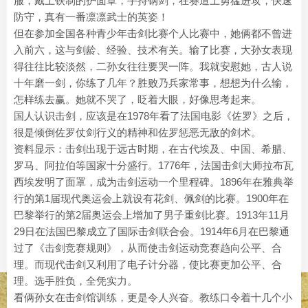
服，戴上铁制的护面罩，手持钢剑，在赛道上勇猛进攻，快速
防守，真有一番凛凛武士的英姿！
但在参加全国各种青少年击剑比赛个人比赛中，她俩都不曾进
入前六，这与剑龄、经验、技术有关。输了比赛，大孙女表现
得往往比较淡然，二孙女往往要哭一阵。我就安慰她，古人说
十年磨一剑，你练了几年？胜败乃兵家常事，想想为什么输，
怎样练去赢。她就不哭了，眨着大眼，好像思考起来。
国人认识击剑，应该是在1978年看了法国电影《佐罗》之后，
很是倾倒佐罗仗剑行义的精神和佐罗惩恶无敌的剑术。
资料显示：击剑出现于远古时期，在古代埃及、中国、希腊、
罗马、阿拉伯等国家十分盛行。1776年，法国击剑大师拉布瓦
西埃发明了面罩，成为击剑运动一个里程碑。1896年在雅典举
行的第1届现代奥运会上就设有花剑、佩剑的比赛。1900年在
巴黎举行的第2届奥运会上增加了男子重剑比赛。1913年11月
29日在法国巴黎成立了国际击剑联合会。1914年6月在巴黎通
过了《击剑竞赛规则》，从而使击剑运动竞赛趋向公平、合
理。而现代击剑又利用了电子计分器，使比赛更加公平、合
理。选手胜负，全凭实力。
看俩孙女在击剑馆训练，更是令人兴奋。教练口令着十几个小