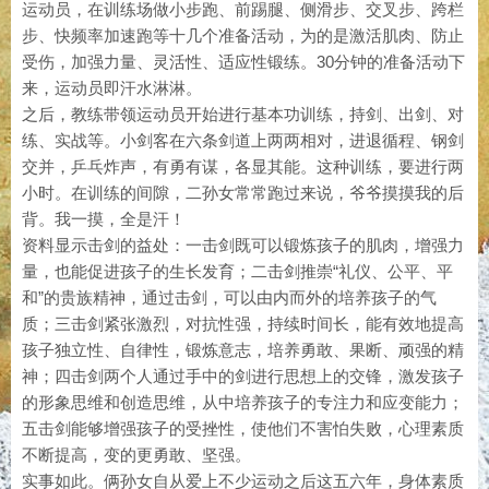
运动员，在训练场做小步跑、前踢腿、侧滑步、交叉步、跨栏
步、快频率加速跑等十几个准备活动，为的是激活肌肉、防止
受伤，加强力量、灵活性、适应性锻练。30分钟的准备活动下
来，运动员即汗水淋淋。
之后，教练带领运动员开始进行基本功训练，持剑、出剑、对
练、实战等。小剑客在六条剑道上两两相对，进退循程、钢剑
交并，乒乓炸声，有勇有谋，各显其能。这种训练，要进行两
小时。在训练的间隙，二孙女常常跑过来说，爷爷摸摸我的后
背。我一摸，全是汗！
资料显示击剑的益处：一击剑既可以锻炼孩子的肌肉，增强力
量，也能促进孩子的生长发育；二击剑推崇“礼仪、公平、平
和”的贵族精神，通过击剑，可以由内而外的培养孩子的气
质；三击剑紧张激烈，对抗性强，持续时间长，能有效地提高
孩子独立性、自律性，锻炼意志，培养勇敢、果断、顽强的精
神；四击剑两个人通过手中的剑进行思想上的交锋，激发孩子
的形象思维和创造思维，从中培养孩子的专注力和应变能力；
五击剑能够增强孩子的受挫性，使他们不害怕失败，心理素质
不断提高，变的更勇敢、坚强。
实事如此。俩孙女自从爱上不少运动之后这五六年，身体素质