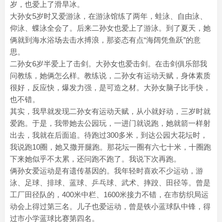
岁，也爱上了滑旱冰。
大孙女5岁时又爱游泳，在游泳馆练了两年，蛙泳、自由泳、
仰泳、蝶泳全会了。后来二孙女也爱上了游泳。到了夏天，她
俩就到海水浴场去击水搏浪，那姿态有点“海阔凭鱼跃”的意
思。
二孙女6岁半爱上了击剑。大孙女也爱击剑。在击剑俱乐部我
问教练，她俩怎么样。教练说，二孙女有运动天赋，身体素质
很好，反应快，爆发力强，是可造之材。大孙女脑子比手快，
也不错。
其实，我早就发现二孙女有运动天赋，从小就好动，三岁时就
爱跑。于是，我带她去公园玩，一进门就说跑，她就箭一样射
出去，我就在后面追。待跑过300多米，到达公园大花坛时，
我说跑10圈，她又撒开腿跑。那花坛一圈有六七十米，十圈跑
下来她似乎不太累，还问跑不跑了。我说下次再跑。
俩孙女爱运动是有遗传基因的。我年轻时喜欢不少运动，游
泳、足球、排球、蓝球、乒乓球、武术、摔跤、田径等。曾是
工厂田径队的，400米中栏、1600米接力不错，在市纺织局运
动会上得过第三名。儿子也爱运动，曾是铁小蓝球队中锋，得
过市小学蓝球比赛第四名。