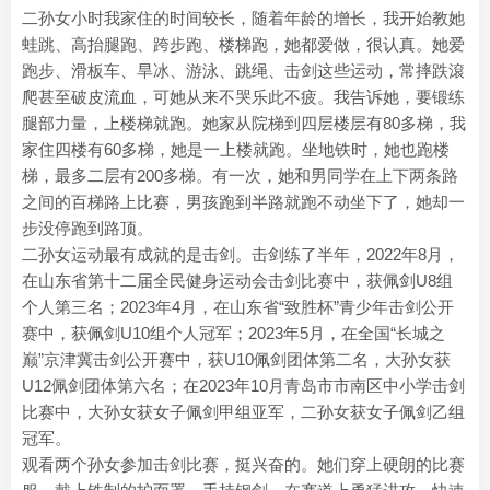
二孙女小时我家住的时间较长，随着年龄的增长，我开始教她
蛙跳、高抬腿跑、跨步跑、楼梯跑，她都爱做，很认真。她爱
跑步、滑板车、旱冰、游泳、跳绳、击剑这些运动，常摔跌滾
爬甚至破皮流血，可她从来不哭乐此不疲。我告诉她，要锻练
腿部力量，上楼梯就跑。她家从院梯到四层楼层有80多梯，我
家住四楼有60多梯，她是一上楼就跑。坐地铁时，她也跑楼
梯，最多二层有200多梯。有一次，她和男同学在上下两条路
之间的百梯路上比赛，男孩跑到半路就跑不动坐下了，她却一
步没停跑到路顶。
二孙女运动最有成就的是击剑。击剑练了半年，2022年8月，
在山东省第十二届全民健身运动会击剑比赛中，获佩剑U8组
个人第三名；2023年4月，在山东省“致胜杯”青少年击剑公开
赛中，获佩剑U10组个人冠军；2023年5月，在全国“长城之
巅”京津冀击剑公开赛中，获U10佩剑团体第二名，大孙女获
U12佩剑团体第六名；在2023年10月青岛市市南区中小学击剑
比赛中，大孙女获女子佩剑甲组亚军，二孙女获女子佩剑乙组
冠军。
观看两个孙女参加击剑比赛，挺兴奋的。她们穿上硬朗的比赛