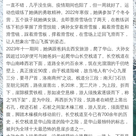
一直不错，几乎没生病。疫情期间也阳了，但一周就好了。运
动也锻练了她俩的勇敢精神。2022年寒假，她俩参加了个冬令
营，五个孩子就她俩女孩。去即墨滑雪场住了两天，在教练训
练下初步掌握了滑雪技能，俩孙女穿着滑雪服，戴着滑雪盔和
滑雪镜，踩着滑雪板，撑着滑雪杖，在雪场上迂回飞滑而下，
让人想象出“雪山飞孤”的姿态。
2023年十一期间，她俩跟爸妈去西安旅游，爬了华山。大孙女
因超过10岁便可与她爸妈一起爬华山长空栈道了。长空栈道在
华山南峰西岩下面，道路全长约百余米，筑在光溜溜的千仞绝
壁上，真正接近90度，由于栈道险峻，故当地人有“小心九厘
三分，要寻尸首，洛南商州”之说。栈道分三段：南天门石坊
至朝元洞西，路依崖凿出，长20米，宽二尺许，为上段。折而
下，崖隙横贯铁棍，形如凌空悬梯，游人须挽索逐级而下，称
之“鸡下架”，是为中段。再西折为下段，筑路者在峭壁上凿出
石孔，楔进石桩，石桩之间架木椽三根，游人至此，须面壁贴
腹，脚踏木椽横向移动前行。长空栈道至今已有700余年的历
史，长空栈道是华山险道的险中之险，是华山最独特的标志，
被列为全球十大最恐怖的悬崖步道之一。