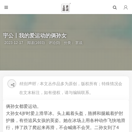
宇公丨我的爱运动的俩孙女
2023-12-17
阅读(1693)
评论(0)
分类：
言说
特别声明：
本文丛作品多为原创，版权所有；特殊情况会
在文末标注，如有侵权，请与编辑联系。
俩孙女都爱运动。
大孙女4岁时爱上滑旱冰。头上戴着头盔，胳膊和腿戴着护肘
护膝，有些追风女孩的英姿。她在冰场上用各种动作飞快地滑
行，摔了跌了爬起来再滑，不会喊痛不会哭。二孙女到了4