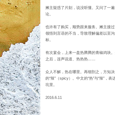
摊主疑惑了片刻，说没听懂。又问了一遍
论。
也许有了购买，顺势跟来服务。摊主接过
领悟到言语的不当，导致理解偏差以至沟
标。
有次宴会，上来一盘热腾腾的青椒鸡块。
之后，连声说道、热热热……
众人不解，热在哪里。再细剖之，方知决非
的“辣”（spicy）。中文的“热”与“辣
坑里。
2016.6.11