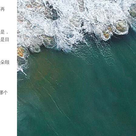
家再
于是，
才是目
快朵颐
在哪个