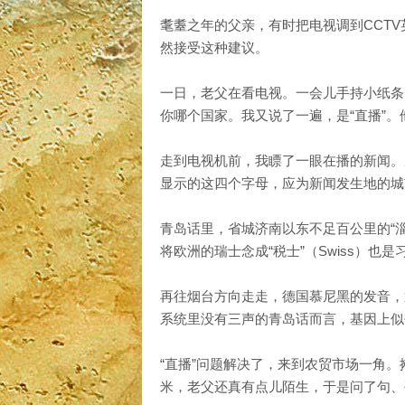
耄耋之年的父亲，有时把电视调到CCTV
然接受这种建议。
一日，老父在看电视。一会儿手持小纸条、
你哪个国家。我又说了一遍，是“直播”。
走到电视机前，我瞟了一眼在播的新闻。
显示的这四个字母，应为新闻发生地的城
青岛话里，省城济南以东不足百公里的“淄
将欧洲的瑞士念成“税士”（Swiss）也
再往烟台方向走走，德国慕尼黑的发音，通
系统里没有三声的青岛话而言，基因上似
“直播”问题解决了，来到农贸市场一角
米，老父还真有点儿陌生，于是问了句、