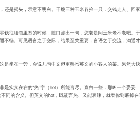
，还是摇头，示意不明白。干脆三种玉米各捡一只，交钱走人、回
零钱往腰包里塞的时候，随口蹦出一句，您老是问玉米老不老吧。
通不畅。可见语言之于交际，结果至关重要；言语之于交流，沟通
这是坐在一旁，会说几句中文但更熟悉英文的小客人的菜。果然大
是实实在在的“热”字（hot）所能言尽。直白一些，那叫一个妥妥
”，表达不同的含义。但英文的hot，既能言热、又能表辣，就看你到底掉