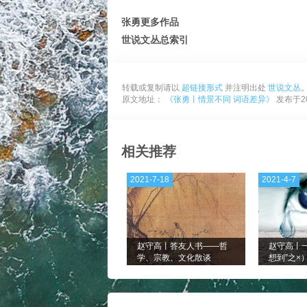
张勇更多作品
世说文丛总索引
转载或复制请以
超链接形式
并注明出处
世说文丛
原文地址：
《张勇丨情景不同 词语差异》
发布于202
相关推荐
2021-7-18
2021-4-7
赵守高丨答友人书——哲
赵守高丨
学、宗教、文化散谈
想到”之×