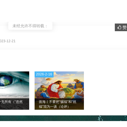
未经允许不得转载：
赞 
。
3-12-21
2026-2-16
一无所有（“忽然
面海丨不要把“赐福”和“祝
）
福”混为一谈（论评）