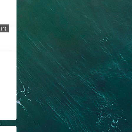
(
4
)