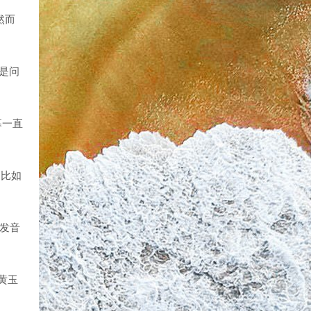
然而
是问
幕一直
，比如
就发音
黄玉