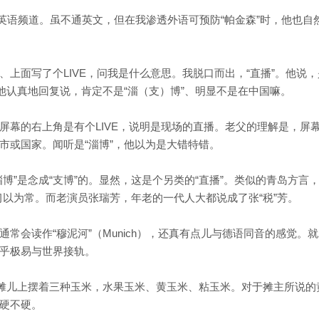
英语频道。虽不通英文，但在我渗透外语可预防“帕金森”时，他也自
上面写了个LIVE，问我是什么意思。我脱口而出，“直播”。他说，
他认真地回复说，肯定不是“淄（支）博”、明显不是在中国嘛。
屏幕的右上角是有个LIVE，说明是现场的直播。老父的理解是，屏
市或国家。闻听是“淄博”，他以为是大错特错。
博”是念成“支博”的。显然，这是个另类的“直播”。类似的青岛方言
是习以为常。而老演员张瑞芳，年老的一代人大都说成了张“税”芳。
常会读作“穆泥河”（Munich），还真有点儿与德语同音的感觉。
乎极易与世界接轨。
。摊儿上摆着三种玉米，水果玉米、黄玉米、粘玉米。对于摊主所说的
硬不硬。