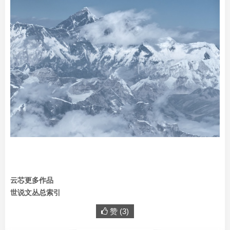
云芯更多作品
世说文丛总索引
赞 (
3
)