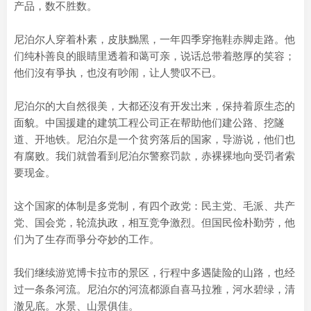
产品，数不胜数。
尼泊尔人穿着朴素，皮肤黝黑，一年四季穿拖鞋赤脚走路。他
们纯朴善良的眼睛里透着和蔼可亲，说话总带着憨厚的笑容；
他们沒有爭执，也沒有吵闹，让人赞叹不已。
尼泊尔的大自然很美，大都还沒有开发岀来，保持着原生态的
面貌。中国援建的建筑工程公司正在帮助他们建公路、挖隧
道、开地铁。尼泊尔是一个贫穷落后的国家，导游说，他们也
有腐败。我们就曾看到尼泊尔警察罚款，赤裸裸地向受罚者索
要现金。
这个国家的体制是多党制，有四个政党：民主党、毛派、共产
党、国会党，轮流执政，相互竞争激烈。但国民俭朴勤劳，他
们为了生存而爭分夺妙的工作。
我们继续游览博卡拉市的景区，行程中多遇陡险的山路，也经
过一条条河流。尼泊尔的河流都源自喜马拉雅，河水碧绿，清
澈见底。水景、山景俱佳。