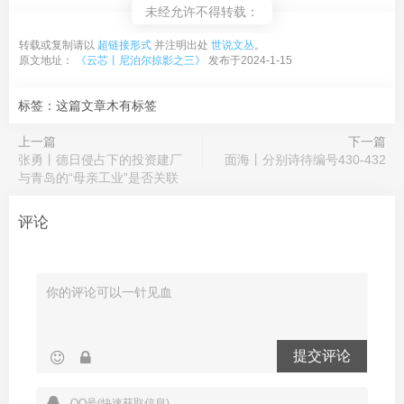
未经允许不得转载：
转载或复制请以
超链接形式
并注明出处
世说文丛
。
原文地址：
《云芯丨尼泊尔掠影之三》
发布于2024-1-15
标签：这篇文章木有标签
上一篇
下一篇
张勇丨德日侵占下的投资建厂
面海丨分别诗待编号430-432
与青岛的“母亲工业”是否关联
评论
提交评论