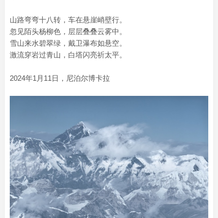
山路弯弯十八转，车在悬崖峭壁行。
忽见陌头杨柳色，层层叠叠云雾中。
雪山来水碧翠绿，戴卫瀑布如悬空。
激流穿岩过青山，白塔闪亮祈太平。
2024年1月11日，尼泊尔博卡拉