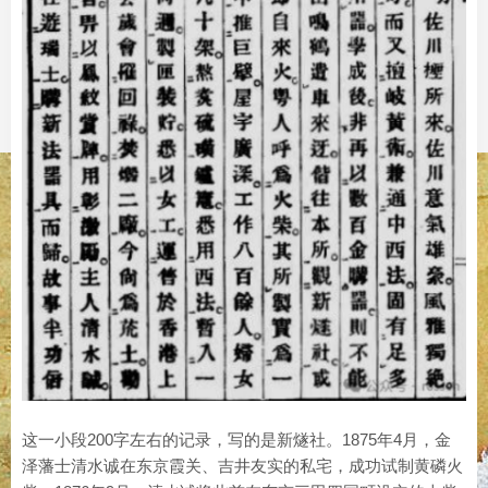
这一小段200字左右的记录，写的是新燧社。1875年4月，金
泽藩士清水诚在东京霞关、吉井友实的私宅，成功试制黄磷火