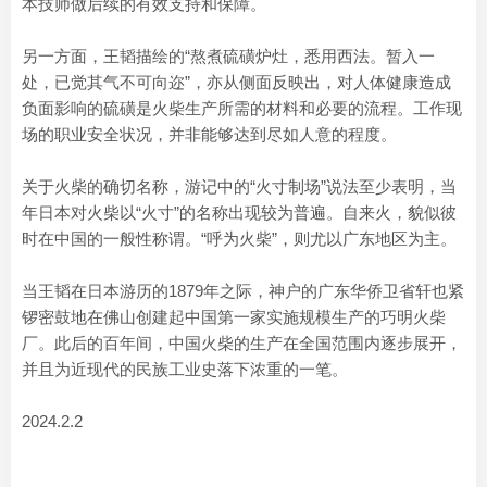
本技师做后续的有效支持和保障。
另一方面，王韬描绘的“熬煮硫磺炉灶，悉用西法。暂入一
处，已觉其气不可向迩”，亦从侧面反映出，对人体健康造成
负面影响的硫磺是火柴生产所需的材料和必要的流程。工作现
场的职业安全状况，并非能够达到尽如人意的程度。
关于火柴的确切名称，游记中的“火寸制场”说法至少表明，当
年日本对火柴以“火寸”的名称出现较为普遍。自来火，貌似彼
时在中国的一般性称谓。“呼为火柴”，则尤以广东地区为主。
当王韬在日本游历的1879年之际，神户的广东华侨卫省轩也紧
锣密鼓地在佛山创建起中国第一家实施规模生产的巧明火柴
厂。此后的百年间，中国火柴的生产在全国范围内逐步展开，
并且为近现代的民族工业史落下浓重的一笔。
2024.2.2