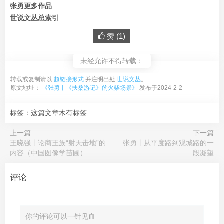
张勇更多作品
世说文丛总索引
赞 (
1
)
未经允许不得转载：
转载或复制请以
超链接形式
并注明出处
世说文丛
。
原文地址：
《张勇丨《扶桑游记》的火柴场景》
发布于2024-2-2
标签：这篇文章木有标签
上一篇
下一篇
王晓强丨论商王族“射天击地”的
张勇丨从平度路到观城路的一
内容（中国图像学苗圃）
段凝望
评论