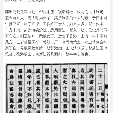
藤田鸣鹤遣车来迓，偕往本所，观新燧社。或谓之火寸制场，
盖即自来火，粤人呼为火柴。其所制实为一大利薮，于日本国
中推巨擘。屋宇广深，工作八百余人，妇女居多。截木作条，
车凡十架。熬煮硫磺炉灶，悉用西法。暂入一处，已觉其气不
可向迩。制匣装贮，悉以女工。运售于香港、上海，年中不知
凡几。去岁曾罹回禄，焚毁二厂，今尚为荒土。劝业博览会特
禀于官，畀以凤纹赏牌，朋彰激励。主人清水诚，曾赴法国博
览会，往游瑞士，购新法器具而归，故事半功倍也。