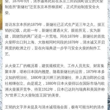
柴。1876年9月，清水诚将此前在东京三田四国町设立的火柴
制造所“新燧社”迁至东京本所柳原町，正式开始制造安全火
柴。
造访东京本所的1879年，新燧社已正式生产近三年之久。据王
韬的记载，此前一年，新燧社遭遇火灾。眼前所见，实为新
建，因烧毁的两厂还是一片荒地。同在1878年，新燧社的首批
火柴即出口到上海。大致相同时间段的1878年，清水诚又开启
两度的欧洲之行，旨在向瑞典进一步学习安全火柴的制作工
艺。
从火柴工厂的概况看，建筑规模宏大、工作人员充实、财富集
聚丰厚，堪称日本国内翘楚。随着新燧社的运营，1879年本多
义知的明治社、1880年泷川辨三的清燧社、井上真治郎的公益
社相继创立。由是观之，1880年日本火柴得以在国际市场与欧
洲火柴展开竞争。待至1912年，日本已达到与瑞典和美国并称
为“世界三大火柴制造王国”的美誉。
王韬的文字并未提及与清水诚现场会面，极有可能当时的清水