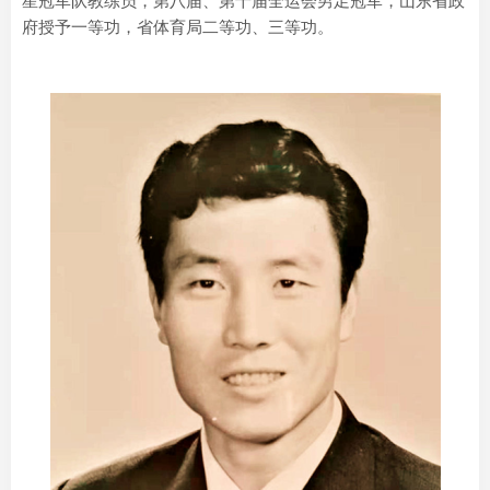
星冠军队教练员，第八届、第十届全运会男足冠军，山东省政
。
府授予一等功，省体育局二等功、三等功