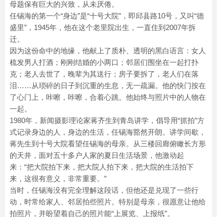
母题保有巨大的兴致，从未厌倦。
任锡海的第一个“身边”是“十号大院”，即邱县路10号，又叫“德
盛里”，1945年，他在这个老里院出生，一直住到2007年拆
迁。
因为这份命中的地缘，他献上了质朴、透明的黑白语言：女人
梳发男人打酒；刚刚结婚的小两口；邻居们围坐在一起打扑
克；老人去世了，晚辈为其送行；房子要拆了，老人们在落
泪……从琐碎的日子到沉重的生息，无一疏漏。他的快门按在
了心门上，咔嚓，咔嚓，合着心跳。他始终与照片中的人物在
一起。
1980年，新闻摄影理论家蒋齐生到青岛讲学，倡导用“抓拍”方
式记录身边的人，身边的生活，任锡海豁然开朗。讲学间歇，
蒋先生到十号大院看望任锡海的母亲。从三楼回廊俯瞰长方形
的天井，面对五十多户人家的夏日生活场景，他激动起
来：“把大院拍下来，把大院人拍下来，把大院的生活拍下
来，这很有意义，非常重要。”
当时，任锡海没有完全理解这段话，但他还是兑现了一些行
动，时常给家人、邻居拍些照片。特别是母亲，很愿意让他给
拍照片，并盼望着自己的照片能“上展览、上报纸”。