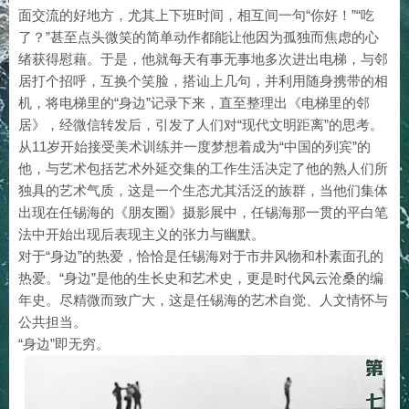
面交流的好地方，尤其上下班时间，相互间一句“你好！”“吃
了？”甚至点头微笑的简单动作都能让他因为孤独而焦虑的心
绪获得慰藉。于是，他就每天有事无事地多次进出电梯，与邻
居打个招呼，互换个笑脸，搭讪上几句，并利用随身携带的相
机，将电梯里的“身边”记录下来，直至整理出《电梯里的邻
居》，经微信转发后，引发了人们对“现代文明距离”的思考。
从11岁开始接受美术训练并一度梦想着成为“中国的列宾”的
他，与艺术包括艺术外延交集的工作生活决定了他的熟人们所
独具的艺术气质，这是一个生态尤其活泛的族群，当他们集体
出现在任锡海的《朋友圈》摄影展中，任锡海那一贯的平白笔
法中开始出现后表现主义的张力与幽默。
对于“身边”的热爱，恰恰是任锡海对于市井风物和朴素面孔的
热爱。“身边”是他的生长史和艺术史，更是时代风云沧桑的编
年史。尽精微而致广大，这是任锡海的艺术自觉、人文情怀与
公共担当。
“身边”即无穷。