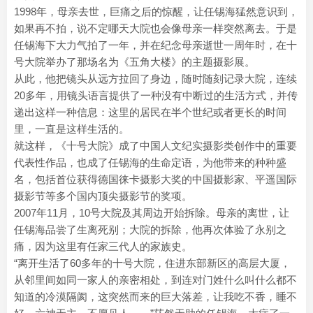
1998年，母亲去世，巨痛之后的惊醒，让任锡海猛然意识到，
如果再不拍，说不定哪天大院也会像母亲一样突然离去。于是
任锡海下大力气拍了一年，并在纪念母亲逝世一周年时，在十
号大院举办了那场名为《五角大楼》的主题摄影展。
从此，他把镜头从远方拉回了身边，随时随刻记录大院，连续
20多年，用镜头语言提供了一种没有中断过的生活方式，并传
递出这样一种信息：这里的居民在半个世纪或者更长的时间
里，一直是这样生活的。
就这样，《十号大院》成了中国人文纪实摄影类创作中的重要
代表性作品，也成了任锡海的生命定语，为他带来的种种盛
名，包括首位获得德国徕卡摄影大奖的中国摄影家、平遥国际
摄影节等多个国内顶尖摄影节的奖项。
2007年11月，10号大院及其周边开始拆除。母亲的离世，让
任锡海品尝了生离死别；大院的拆除，他再次体验了永别之
痛，因为这里有任家三代人的家族史。
“离开生活了60多年的十号大院，住进东部新区的高层大厦，
从邻里间如同一家人的亲密相处，到连对门姓什么叫什么都不
知道的冷漠隔阂，这突然而来的巨大落差，让我吃不香，睡不