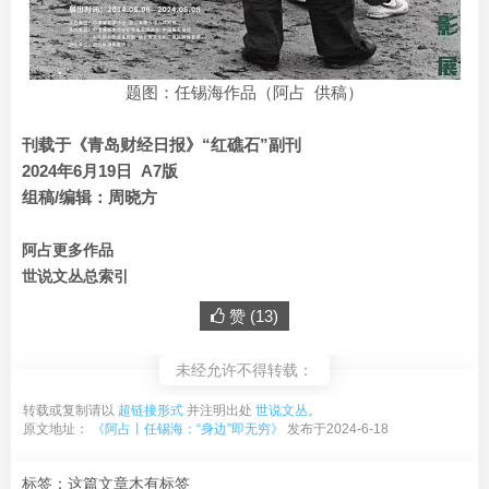
题图：任锡海作品（阿占 供稿）
刊载于《青岛财经日报》“红礁石”副刊
2024年6月19日 A7版
组稿/编辑：周晓方
阿占更多作品
世说文丛总索引
赞 (
13
)
未经允许不得转载：
转载或复制请以
超链接形式
并注明出处
世说文丛
。
原文地址：
《阿占丨任锡海：“身边”即无穷》
发布于2024-6-18
标签：这篇文章木有标签