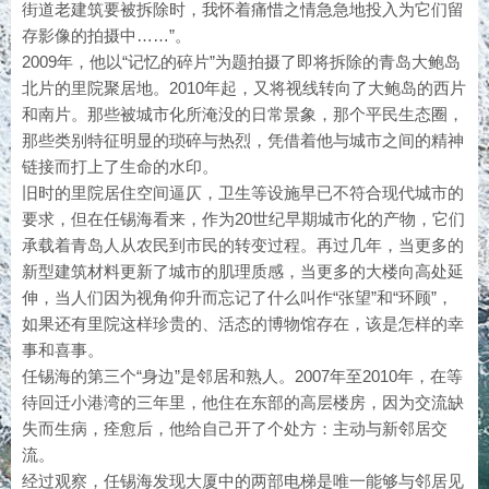
街道老建筑要被拆除时，我怀着痛惜之情急急地投入为它们留
存影像的拍摄中……”。
2009年，他以“记忆的碎片”为题拍摄了即将拆除的青岛大鲍岛
北片的里院聚居地。2010年起，又将视线转向了大鲍岛的西片
和南片。那些被城市化所淹没的日常景象，那个平民生态圈，
那些类别特征明显的琐碎与热烈，凭借着他与城市之间的精神
链接而打上了生命的水印。
旧时的里院居住空间逼仄，卫生等设施早已不符合现代城市的
要求，但在任锡海看来，作为20世纪早期城市化的产物，它们
承载着青岛人从农民到市民的转变过程。再过几年，当更多的
新型建筑材料更新了城市的肌理质感，当更多的大楼向高处延
伸，当人们因为视角仰升而忘记了什么叫作“张望”和“环顾”，
如果还有里院这样珍贵的、活态的博物馆存在，该是怎样的幸
事和喜事。
任锡海的第三个“身边”是邻居和熟人。2007年至2010年，在等
待回迁小港湾的三年里，他住在东部的高层楼房，因为交流缺
失而生病，痊愈后，他给自己开了个处方：主动与新邻居交
流。
经过观察，任锡海发现大厦中的两部电梯是唯一能够与邻居见