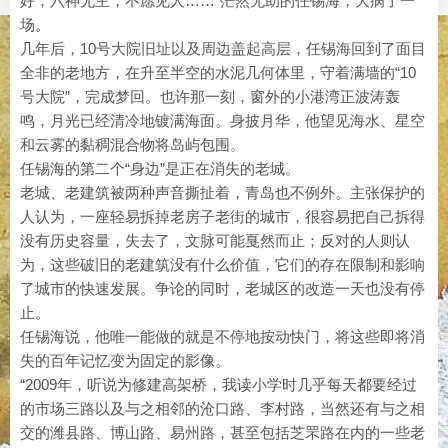
好，六神无主，不愿见人……”茫然无助的任锡海，大病了一
场。
几年后，10号大院旧址以及周边盖起高层，任锡海回到了面目
全非的老地方，在升至半空的水泥几何体里，守着满墙的“10
号大院”，完成梦回。也许那一刻，窗外的小港湾正波涛轰
鸣，月光已经清冷地镀满海面。身披月华，他望见海水、星空
和云雾的黏稠混合物将岛屿包围。
任锡海的第二个“身边”是正在消失的老城。
老城、老建筑被两种声音撕扯着，青岛也不例外。主张保护的
人认为，一座轻易拆掉老房子老街的城市，很容易把自己拆得
没有历史容量，失去了，文脉可能戛然而止；反对的人则认
为，这些破旧的老建筑没有什么价值，它们的存在限制和影响
了城市的快速发展。争论的同时，老城区的改造一天也没有停
止。
任锡海说，他唯一能做的就是不停地按动快门，将这些即将消
失的百年记忆变为固定的影像。
“2009年，听说为修建高架桥，我读小学时几乎每天都要经过
的市场三路以及与之相邻的沧口路、李村路，当然还有与之相
交的潍县路、博山路、易州路，甚至包括芝罘路在内的一些老