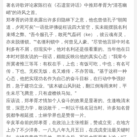
著名诗歌评论家陈衍在《石遗室诗话》中推郑孝胥为“清苍幽
峭”的诗风之首。
郑孝胥的诗里表露出许多归隐林下之意，他也曾借孔子“朝闻
道，夕死可矣”一语批评佛徒枉说四大皆空，实未能摆脱名利
束缚之弊。“吾今服孔子，敢死气磊砢（ke），彼云魂有灵，
亦未脱缰锁。”“名缰利锁中，何曾见人豪。”尽管他言辞中对名
利多有不屑，但现实中，他对名利还是很看重的。当年他在日
本时对朋友说的一段话，颇能反映出他的真实心态：“我辈今
所冀者惟三等耳：有权在手，上也；有饭可吃，中也；有名可
传，下也。无权无饭，名又难传，不亦苦哉。”基于这样一种
心态，他把实现功名作为自己的奋斗目标，在行动中争强好
胜，急于建功立业。“拔木破山风到处，翻江倒海雨来时，平
生未尽飞腾意，只有虚檐铁马知。”
应该说，郑孝胥才情加个人奋斗的效果是显著的。生逢晚清末
世，深思力学，敢说敢干，一时以干练名冠当时。许多知名督
抚都争相延揽，士林学界也是赞誉一片。
辛亥革命前的郑孝胥，在政治上主张维新，赞成立宪，在地方
上办了不少洋务。一八九八年九月五日，在戊戌变法最关键时