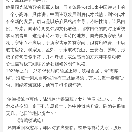
就，那就是他的诗歌。
他是同光体诗歌的领军人物。同光体是宋代以来中国诗史上的
一个小高峰。具体讲，中国诗歌发展到唐代才成熟，到宋代才
有全新的发展。唐诗是以乐府风格占主导，吟咏性情，诗风自
然、朴素。而宋诗则更强调文化底蕴，追求自然的同时还重视
学问的含量，这是宋诗不同于唐诗的地方。同光体所宗较为广
泛，宗宋而不废唐，于唐宋诸家皆有宗尚，但有所取舍。于唐
取韦应物、柳宗元、孟郊，于宋取梅尧臣、王安石、苏轼，形
成了诗句看似平常，并不奇崛，表达感情的方式却非常独特，
心理描写极其细腻的清苍幽峭的创作风格。
1923年之前，郑孝胥长时间隐居上海，筑楼自居，号“海藏
楼”。海藏一词来自苏轼“惟有王城最堪隐，万人如海一身藏”之
句。围绕着海藏楼，他写了很多感怀诗。
“沧海横流事可伤，陆沉何地得深藏？廿年诗卷收江水，一角
危楼待夕阳。窗下孔宾思遁世，洛中仲道感升堂。陈编关系知
无几，他日谁堪比辨亡？”
——《海藏楼试笔》
“风雨重阳秋愈深，却因对酒废登临。楼居每觉诗为祟，腹疾