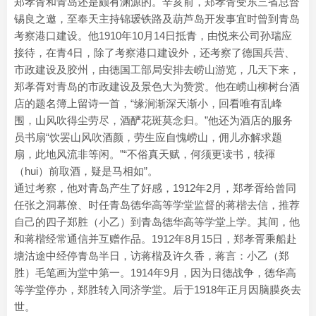
郑孝胥和青岛还是颇有渊源的。辛亥前，郑孝胥受东三省总督
锡良之邀，至奉天主持锦瑷铁路及葫芦岛开发事宜时曾到青岛
考察港口建设。他1910年10月14日抵青，由悦来公司孙瑞应
接待，在青4日，除了考察港口建设外，还考察了德国兵营、
市政建设及胶州，由德国工部局安排去崂山游览，几天下来，
郑孝胥对青岛的市政建设及景色大为赞赏。他在崂山柳树台酒
店的题名簿上留诗一首，“缘涧渐深天渐小，回看唯有乱峰
围，山风吹得尘劳尽，酒酽花斑莫念归。”他还为酒店的服务
员书扇“饮罢山风吹酒颜，劳生应自愧崂山，佣儿亦解求题
扇，此地风流非等闲。”“不俗真天赋，何须更读书，犊禈
（hui）前取酒，疑是马相如”。
通过考察，他对青岛产生了好感，1912年2月，郑孝胥给曾同
任张之洞幕僚、时任青岛德华高等学堂监督的蒋楷去信，推荐
自己的四子郑胜（小乙）到青岛德华高等学堂上学。其间，他
和蒋楷经常通信并互赠作品。1912年8月15日，郑孝胥乘船赴
塘沽途中经停青岛半日，访蒋楷及许久香，蒋言：小乙（郑
胜）毛笔画为堂中第一。1914年9月，因为日德战争，德华高
等学堂停办，郑胜转入同济学堂。后于1918年正月因脑膜炎去
世。