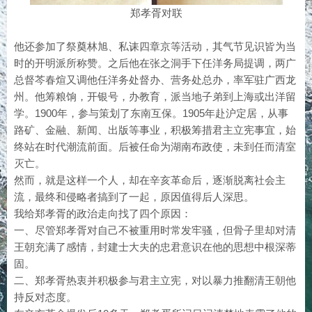
郑孝胥对联
他还参加了祭奠林旭、私诔四章京等活动，其气节见识皆为当
时的开明派所称赞。之后他在张之洞手下任洋务局提调，两广
总督芩春煊又调他任洋务处督办、营务处总办，率军驻广西龙
州。他筹粮饷，开银号，办教育，派当地子弟到上海或出洋留
学。1900年，参与策划了东南互保。1905年赴沪定居，从事
路矿、金融、新闻、出版等事业，积极筹措君主立宪事宜，始
终站在时代潮流前面。后被任命为湖南布政使，未到任而清室
灭亡。
然而，就是这样一个人，却在辛亥革命后，逐渐脱离社会主
流，最终和侵略者搞到了一起，原因值得后人深思。
我给郑孝胥的政治走向找了四个原因：
一、尽管郑孝胥对自己不被重用时常发牢骚，但骨子里却对清
王朝充满了感情，封建士大夫的忠君意识在他的思想中根深蒂
固。
二、郑孝胥热衷并积极参与君主立宪，对以暴力推翻清王朝他
持反对态度。