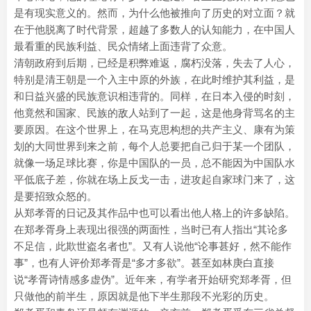
是有现实意义的。然而，为什么他被推向了历史的对立面？就
在于他脱离了时代背景，超越了多数人的认知能力，在中国人
最看重的民族利益、民众情绪上面违背了众意。
清朝政府到后期，已经是积弊难返，腐朽没落，失去了人心，
特别是清王朝是一个入主中原的外族，在此时维护其利益，是
和日益兴盛的民族意识相违背的。同样，在日本入侵的时刻，
他竟然和国家、民族的敌人站到了一起，这是他身背骂名的主
要原因。在这个世界上，在马克思构想的共产主义、康有为策
划的大同世界到来之前，每个人总要把自己归于某一个团队，
就像一场足球比赛，你是中国队的一员，总不能因为中国队水
平低底子差，你就在场上反戈一击，进攻起自家球门来了，这
是要招致众怒的。
从郑孝胥的日记及其作品中也可以看出他人格上的许多缺陷。
在郑孝胥身上表现出很强的两面性，当时已有人指出“其论多
不足信，此欺世盗名者也”。又有人说他“论事甚好，然不能作
事”，也有人评价郑孝胥是“多才多欲”。甚至如林庚白直接
说“孝胥诗情感多虚伪”。近年来，有学者开始研究郑孝胥，但
只做他的前半生，原因就是他下半生那段不光彩的历史。