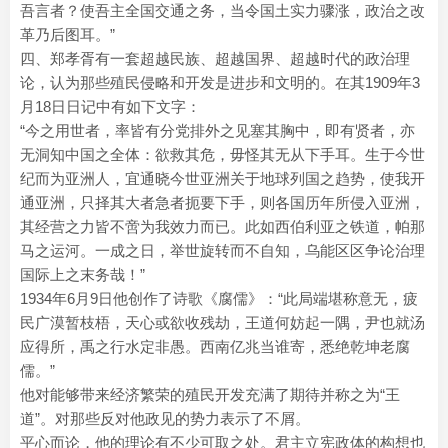
吾言者？使吾主全国交通之务，当令国土实力骤涨，政治之改
革乃后图耳。”
四、郑孝胥有一套超越民族、超越国界、超越时代的政治理
论，认为那些殖民侵略和开发是进步和文明的。在其1909年3
月18日日记中有如下文字：
“今之用世者，率皆有分党排外之见塞其胸中，即有贤者，亦
无洞知中国之全体：欲救其危，毋怪其无从下手耳。生于今世
纪而为亚洲人，宜通晓今世亚洲关于地球列国之趋势，使我开
通亚洲，只择其大者急者扼要下手，则各国历年所侵入亚洲，
其经营之力皆不啻为我效力而已。此如西伯利亚之铁道，帕那
马之运河。一成之日，举世旋转而不自知，乌能区区争论治理
国际上之末务哉！”
1934年6月9日他创作了诗歌《腐儒》：“此局端堪称意无，疲
民广漠暂枝梧，天心或欲收残劫，王道何妨起一隅，尹也就汤
应得所，禹之行水定非愚。西南亿兆当谁寄，悉绝乾坤老腐
儒。”
他对能够带来经济繁荣的殖民开发充满了期待并称之为“王
道”。对那些反对他政见的势力表示了不屑。
平心而论，他的理论有不少可取之处。君主立宪政体的构想也