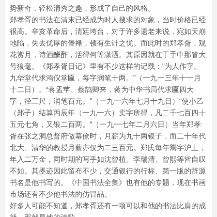
势新奇，轻松清秀之趣，形成了自己的风格。
郑孝胥的书法在清末已经成为时人搜求的对象，当时价格已经
很高。辛亥革命后，清廷垮台，对于许多遗老来说，宛如天崩
地陷，失去优厚的俸禄，顿有生计之忧。而此时的郑孝胥，观
花赏月，诗酒酬酢，活得何等潇洒。其原因就在于手中那管大
号狼毫。《郑孝胥日记》里有不少这样的记载：“为人作字。
九华堂代求鸿仪堂匾，每字润笔十两。”（一九一三年十一月
十二日）。“蒋孟苹、蔡鹄卿来，蒋为中华书局代求匾四大
字，径三尺，润笔百元。”（一九一六年七月十九日）“使小乙
（郑子）结算丙辰年（一九一六）卖字所得，凡二千七百四十
五元七角，又银二百两。”（一九一七年二月六日）当年郑孝
胥在张之洞总督府做幕僚时，月薪为九十两银子，而二十年代
北大、清华的教授月薪亦仅为二三百元。郑氏每年鬻字沪上，
年入二万金，同时期的写手如沈曾植、李瑞清、曾熙等皆自叹
不如。其墨迹因此留布不少，交通银行的行标、第一版的辞源
书名是他书写的。《中国书法全集》也有他的专题，现在书画
市场还有不少他书法的仿冒品。
好多人可能不知道，郑孝胥还有一项可以和他的书法比肩的成