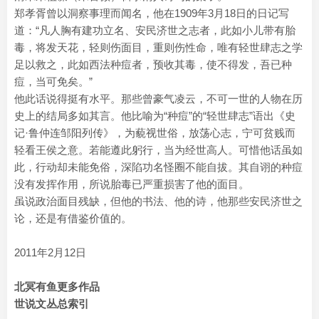
郑孝胥曾以洞察事理而闻名，他在1909年3月18日的日记写
道：“凡人胸有建功立名、安民济世之志者，此如小儿带有胎
毒，将发天花，轻则伤面目，重则伤性命，唯有轻世肆志之学
足以救之，此如西法种痘者，预收其毒，使不得发，吾已种
痘，当可免矣。”
他此话说得挺有水平。那些曾豪气凌云，不可一世的人物在历
史上的结局多如其言。他比喻为“种痘”的“轻世肆志”语出《史
记·鲁仲连邹阳列传》，为藐视世俗，放荡心志，宁可贫贱而
轻看王侯之意。若能遵此躬行，当为经世高人。可惜他话虽如
此，行动却未能免俗，深陷功名怪圈不能自拔。其自诩的种痘
没有发挥作用，所说胎毒已严重损害了他的面目。
虽说政治面目残缺，但他的书法、他的诗，他那些安民济世之
论，还是有借鉴价值的。
2011年2月12日
北冥有鱼更多作品
世说文丛总索引