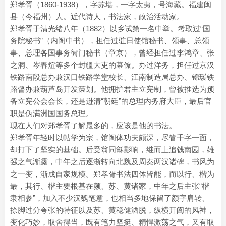
郑孝胥（1860-1938），字苏堪，一字太夷，号海藏。福建闽
县（今福州）人。近代诗人，书法家，政治活动家。
郑孝胥于清光绪八年（1882）以乡试第一名中举。考取过“国
务院秘书”（内阁中书），担任过驻日使馆秘书、领事、总领
事、总理各国事务衙门秘书（章京），曾经担任过李鸿章、张
之洞、岑春煊等多个封疆大吏的幕僚。办过洋务，担任过京汉
铁路南段总办兼汉口铁路学堂校长、江南制造局总办、锦瑷铁
路督办兼葫芦岛开发策划。他拥护君主立宪制，曾被推选为预
备立宪公会会长，还是逊清“朝廷”的总理内务府大臣，最后官
职是伪满洲国国务总理。
现在人们对郑孝胥了解最多的，应该是他的书法。
郑孝胥年轻时以帖学为宗，馆阁体功夫颇深，尽管千字一面，
却打下了坚实的基础。后受翁同龢影响，继而上追钱南园，雄
强之气渐露，中年之后逐渐转向北魏及周秦两汉诸碑，书风为
之一变，渐成自家规模。郑孝胥书法四体皆能，而以行、楷为
最，其行、楷主要根基在颜、苏、黄诸家，中年之后主张“楷
隶相参”，加入不少汉魏笔意，也相当多地保留了颜字肩转、
捺脚过分夸张的特征以及苏、黄稳健洒脱，纵横开阖的风神，
变化巧妙，取舍得当，既有笔力坚挺、精悍激荡之气，又有取