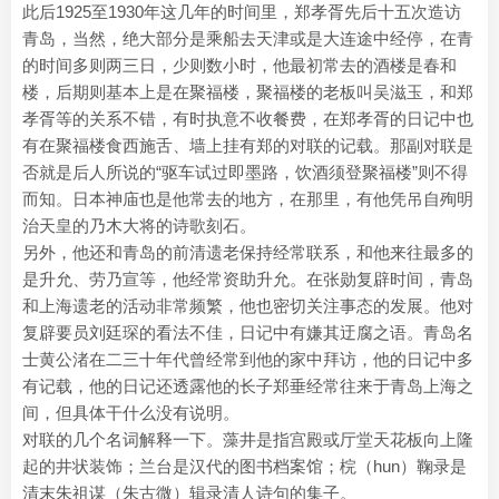
此后1925至1930年这几年的时间里，郑孝胥先后十五次造访
青岛，当然，绝大部分是乘船去天津或是大连途中经停，在青
的时间多则两三日，少则数小时，他最初常去的酒楼是春和
楼，后期则基本上是在聚福楼，聚福楼的老板叫吴滋玉，和郑
孝胥等的关系不错，有时执意不收餐费，在郑孝胥的日记中也
有在聚福楼食西施舌、墙上挂有郑的对联的记载。那副对联是
否就是后人所说的“驱车试过即墨路，饮酒须登聚福楼”则不得
而知。日本神庙也是他常去的地方，在那里，有他凭吊自殉明
治天皇的乃木大将的诗歌刻石。
另外，他还和青岛的前清遗老保持经常联系，和他来往最多的
是升允、劳乃宣等，他经常资助升允。在张勋复辟时间，青岛
和上海遗老的活动非常频繁，他也密切关注事态的发展。他对
复辟要员刘廷琛的看法不佳，日记中有嫌其迂腐之语。青岛名
士黄公渚在二三十年代曾经常到他的家中拜访，他的日记中多
有记载，他的日记还透露他的长子郑垂经常往来于青岛上海之
间，但具体干什么没有说明。
对联的几个名词解释一下。藻井是指宫殿或厅堂天花板向上隆
起的井状装饰；兰台是汉代的图书档案馆；梡（hun）鞠录是
清末朱祖谋（朱古微）辑录清人诗句的集子。