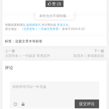
赞 (
3
)
未经允许不得转载：
转载或复制请以
超链接形式
并注明出处
世说文丛
。
原文地址：
《北冥有鱼丨一言难尽郑孝胥》
发布于2024-6-23
标签：这篇文章木有标签
上一篇
下一篇
北冥有鱼丨一代硕彦 青潍蜚声
陈瑶本丨柬埔寨掠影
评论
提交评论