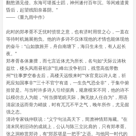
翻愁酒见侵。东海可堪孤士蹈，神州遂付百年沉。等闲难遣黄
昏后，起望残阳奈暮阴。”
——《重九雨中作》
此时的郑孝胥不乏忧时愤世之意，也有济时用世之心，一直在
等待时机施展抱负。他的许多诗不仅体现他的才情也能体现他
的奋斗：“山如旗旌开，舟自南塘下，海日生未生，有人起长
夜。”
郑孝胥各体兼擅，而七言近体尤为所长，名句如“天际云涛秋
益壮，楼头风雨昼初凉”“乱峰出没争初日，残雪高低带数
州”“往事梦空春去后，高楼天远恨来时”“休官竟以诗人老，祈
死应知国事非”“三十不官宁有道，一生负气恐全非”，于集中俯
拾皆是。与当时许多诗人引经据典，规唐模宋不同，他的诗不
以模仿古人为能，“何当掷笔睨天际，胸无故人任自为”，用语
清寂淡远而骨力峭拔，时有兀兀不平之气，晚年所作，尤见倔
强之态。
清诗专家钱仲联说：“义宁句法高天下，简澹神情郑海藏。”在
清末民初旧诗的成就上，公认与陈三立比肩的，只有郑孝胥。
张之洞称赏郑诗，有“郑苏堪是一把手”之语。与他同一时代的