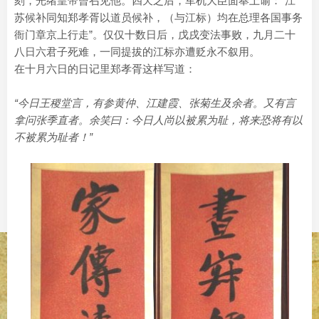
刻，光绪皇帝曾召见他。四天之后，军机大臣面奉上谕：“江
苏候补同知郑孝胥以道员候补，（与江标）均在总理各国事务
衙门章京上行走”。仅仅十数日后，戊戌变法事败，九月二十
八日六君子死难，一同提拔的江标亦遭贬永不叙用。
在十月六日的日记里郑孝胥这样写道：
“今日王稷堂言，有参黄仲、江建霞、张菊生及余者。又有言
拿问张季直者。余笑曰：今日人尚以被累为耻，将来恐将有以
不被累为耻者！”