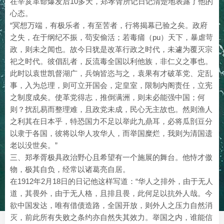
在辛亥革命爆发后10多天，郑孝胥所记日记清楚地表露了他的
心态。
“冥想万端，有极乐者，有至苦者，行将揭幕已验之矣。政府
之失，在于纲纪不振，苟安偷活；若毒痡（pu）天下，暴虐苛
政，则未之闻也。故今日犹是改革行政之时代，未遽为覆灭宗
祀之时代。彼倡乱者，反流毒全国以利他族，非仁义之事也。
此时以袁世凯督湖广，兵饷皆恣与之，袁果有才破革党、定乱
事，入为总理，则可立开国会，定皇室，限制内阁责任，立宪
之制度成矣。使革党得志，推倒满洲，则未必能强中国；何
则？扰乱易而整理难，且政党未成，民心无主故也。然则渔人
之利其在日本乎，特恐国力不足以举此九鼎耳，必将瓜剖豆分
以隶于各国，彼将以华人攻华人，而举国糜烂，我则为清国遗
老以没世矣。”
三、郑孝胥极具政治野心且希望有一个施展的舞台。他恃才傲
物，极其自负，经常以诸葛亮自居。
在1912年2月18日的日记他这样写道：“华人之排外，由于无人
道，其畏外，由于无人格，且排且畏，此何足以抗外人哉。今
欲中国发达，唯有借债造路，全国开放，则外人之压力自然消
灭，前此所有失败之条约亦自然失其效力。举国之内，谁能信