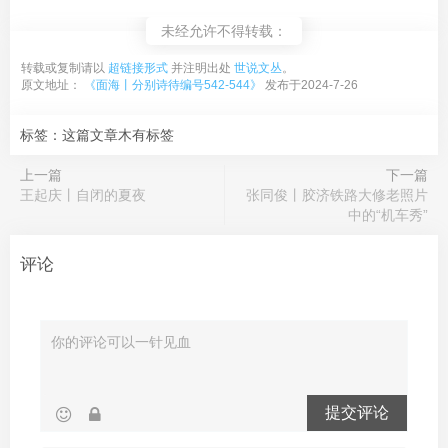
未经允许不得转载：
转载或复制请以
超链接形式
并注明出处
世说文丛
。
原文地址：
《面海丨分别诗待编号542-544》
发布于2024-7-26
标签：这篇文章木有标签
上一篇
下一篇
王起庆丨自闭的夏夜
张同俊丨胶济铁路大修老照片
中的“机车秀”
评论
提交评论