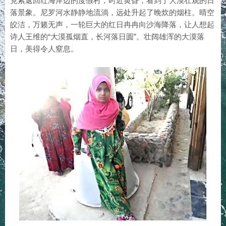
克索返回红海岸边的度假村，时近黄昏，看到了大漠壮观的日
落景象。尼罗河水静静地流淌，远处升起了晚炊的烟柱。晴空
皎洁，万籁无声，一轮巨大的红日冉冉向沙海降落，让人想起
诗人王维的“大漠孤烟直，长河落日圆”。壮阔雄浑的大漠落
日，美得令人窒息。