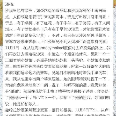
顽强。
沙漠里也有绿洲，如公路边的服务站和沙漠深处的土著居民
点。人们或是用管道引来尼罗河水，或是打出深井引来清泉；
于是，有了绿树，有了红花，有了牛羊，有了骆驼，有了人间
烟火，有了勃勃生机（只有在干旱的沙漠里，才能领悟到水资
源对于生命是多么宝贵）。不过，那只是大沙漠的凤毛麟角，
乘车在沙漠里奔驰，上百公里见不到人烟和生命是常有的事。
11月1日，在从红海armonymakadi度假村去卢克索的路上，我
们再次进入撒哈拉沙漠，中途在一个服务站休息。见到一个十
三四岁的小姑娘，身后是她的妈妈和一头毛驴。小姑娘皮肤黝
黑，围着粉红色的头巾穿着绿底花裙，瞪着一双好奇的大眼睛
看着我们这些远方的来客。见她目不转睛地盯着我手里的苹
果。我从包里拿出两个苹果送她。她的眼睛和我对视了一下，
弯腰向我深深地鞠了一躬，说了一句听不懂的话，意思好像
是“谢谢”。然后在花裙子上擦了擦手把苹果接了过去，转身给
了她妈妈一个，自己留下一个。我拍下了她的照片。导游阿明
说，她是柏柏尔人。
撒哈拉沙漠虽然荒凉寂寞，落日却很美。11月2日下午，从卢