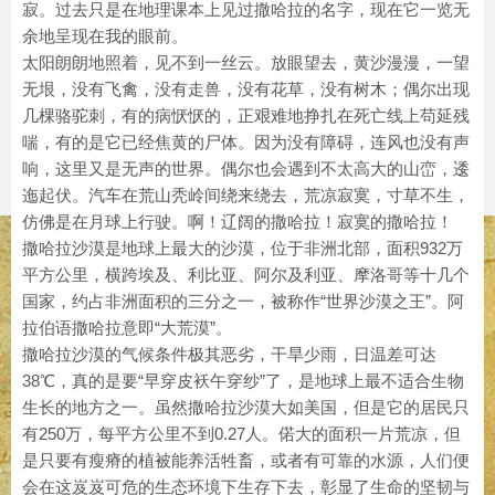
寂。过去只是在地理课本上见过撒哈拉的名字，现在它一览无
余地呈现在我的眼前。
太阳朗朗地照着，见不到一丝云。放眼望去，黄沙漫漫，一望
无垠，没有飞禽，没有走兽，没有花草，没有树木；偶尔出现
几棵骆驼刺，有的病恹恹的，正艰难地挣扎在死亡线上苟延残
喘，有的是它已经焦黄的尸体。因为没有障碍，连风也没有声
响，这里又是无声的世界。偶尔也会遇到不太高大的山峦，逶
迤起伏。汽车在荒山秃岭间绕来绕去，荒凉寂寞，寸草不生，
仿佛是在月球上行驶。啊！辽阔的撒哈拉！寂寞的撒哈拉！
撒哈拉沙漠是地球上最大的沙漠，位于非洲北部，面积932万
平方公里，横跨埃及、利比亚、阿尔及利亚、摩洛哥等十几个
国家，约占非洲面积的三分之一，被称作“世界沙漠之王”。阿
拉伯语撒哈拉意即“大荒漠”。
撒哈拉沙漠的气候条件极其恶劣，干旱少雨，日温差可达
38℃，真的是要“早穿皮袄午穿纱”了，是地球上最不适合生物
生长的地方之一。虽然撒哈拉沙漠大如美国，但是它的居民只
有250万，每平方公里不到0.27人。偌大的面积一片荒凉，但
是只要有瘦瘠的植被能养活牲畜，或者有可靠的水源，人们便
会在这岌岌可危的生态环境下生存下去，彰显了生命的坚韧与