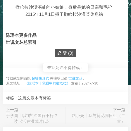
撒哈拉沙漠深处的小姑娘，身后是她的母亲和毛驴
2015年11月1日摄于撒哈拉沙漠某休息站
陈瑶本更多作品
世说文丛总索引
赞 (
0
)
未经允许不得转载：
转载或复制请以
超链接形式
并注明出处
世说文丛
。
原文地址：
《陈瑶本丨我眼中的撒哈拉》
发布于2024-7-30
标签：这篇文章木有标签
上一篇
下一篇
于学周丨以“诰”治国行不行？
路小曼丨我与荷花同日生（二
——读《活在洪武时代》
首）