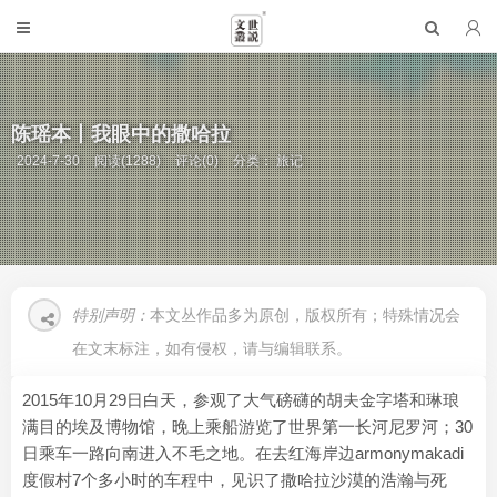
陈瑶本丨我眼中的撒哈拉
2024-7-30
阅读(1288)
评论(0)
分类：
旅记
特别声明：
本文丛作品多为原创，版权所有；特殊情况会
在文末标注，如有侵权，请与编辑联系。
2015年10月29日白天，参观了大气磅礴的胡夫金字塔和琳琅
满目的埃及博物馆，晚上乘船游览了世界第一长河尼罗河；30
日乘车一路向南进入不毛之地。在去红海岸边armonymakadi
度假村7个多小时的车程中，见识了撒哈拉沙漠的浩瀚与死