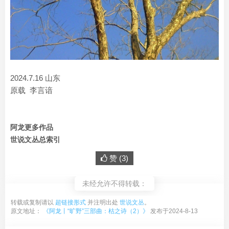
2024.7.16 山东
原载 李言谙
阿龙更多作品
世说文丛总索引
赞 (
3
)
未经允许不得转载：
转载或复制请以
超链接形式
并注明出处
世说文丛
。
原文地址：
《阿龙丨“旷野”三部曲：枯之诗（2）》
发布于2024-8-13