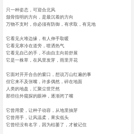
只一种姿态，可迎合北风
颔骨指明的方向，是最沉着的方向
万物不支时，你必须有防御，有求取，有见地
它看见火堆边缘，有人伸手取暖
它看见寒冷在道旁，喷洒热气
它看见自己的手，不由自主向前舒展
它是一株草，在风里发芽，雨里开花
它面对开开合合的窗口，想说万山红遍的事
但它来不及张嘴，许多偶然，碎在地面
人类的地盘，汇聚尘世茫然
那些往外窥探的眼神，逐渐闭了嘴
它曾用爱，让种子动容，从地里抽芽
它曾用手，让风温柔，果实低头
它曾经没有名字，因为枯萎了，才被记住