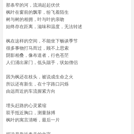
那条窄的河，流淌起起伏伏
枫叶在窗前的飘零，纷飞着陌生
树与树的相拥，叶与叶的亲吻
始终存在距离，滋味和温度，无法转述
枫在这样的空间，不能坐下畅谈季节
很多事物打马而过，顾不上思索
阴影相叠，像布道者，行色苍茫
人们涌出家门，低头踹手，状如僧侣
因为枫还在枝头，被说成生命之火
所以还有新生，在十字路口闪烁
由远而近的车流握紧方向
埋头赶路的心灵紧缩
双手抵近胸口，测量脉搏
枫叶的寓言清晰，最后一片