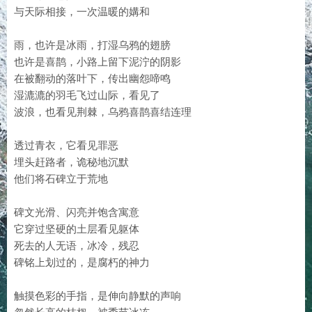
与天际相接，一次温暖的媾和
雨，也许是冰雨，打湿乌鸦的翅膀
也许是喜鹊，小路上留下泥泞的阴影
在被翻动的落叶下，传出幽怨啼鸣
湿漉漉的羽毛飞过山际，看见了
波浪，也看见荆棘，乌鸦喜鹊喜结连理
透过青衣，它看见罪恶
埋头赶路者，诡秘地沉默
他们将石碑立于荒地
碑文光滑、闪亮并饱含寓意
它穿过坚硬的土层看见躯体
死去的人无语，冰冷，残忍
碑铭上划过的，是腐朽的神力
触摸色彩的手指，是伸向静默的声响