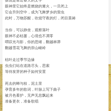
据说是靠近春天的文字
眼神里它始终是燃烧的篝火，一旦闭上
它会升到空中，成为飞舞梦乡的萤虫
此时，万物苏醒，吹熄守夜的灯，闭目晨祷
当你，可以静坐，观察落叶
眼神不必枯萎，心境也不凋零
喟叹光与影，你的思绪，翻越林莽
翻越雪花飞舞的崇山峻岭
枯叶走过季节边缘
虫虫们站在道路尽头，思索
等待发芽的种子如何安置
死去的蝉与枝，泥土里
孕育多年的歌词，叶脉上写下曲子
被月色看护，无声无息飘起来
准备更衣，准备歌唱