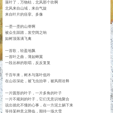
落叶了，万物枯，北风那个吹啊
北风来自山域，来自气旋
来自叶片的痉挛。多像
一垄一垄的山脊啊
被众生踩踏，发空阔之响
如树顶落满飞禽
一首歌，轻盈地飘
一首叶之曲，薄如蝉翼
一段丛林的歌唱，反反复复
千百年来，树木与落叶低吟
在山谷深处，被飞虫抬举，被风雨诠释
一片圆形的叶子，一片多角的叶子
一片不规则的叶子，它们无意识地聚合
说出彼此不懂的心事，在一方泥土躺下来
等待某种意义降临，期待一场大雪