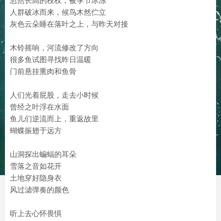
忽然长高的枝杈，被季节冰冻
人群破冰而来，候鸟木然伫立
灰色云朵睡在落叶之上，与昨天对接
木铃摇响，河流修改了方向
很多鱼试图寻找昨日温暖
门前悬挂熏肉和鱼骨
人们光着屁股，走去小时候
曾经之叶浮在水面
鱼儿们逆流而上，重返故里
蝴蝶振翅于远方
山洞探出蝙蝠的耳朵
雪落之音如花开
土地穿好隐身衣
风过滤弹奏的颜色
听上去心怀畏惧