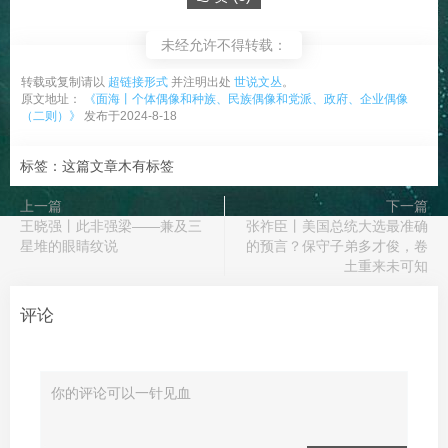
未经允许不得转载：
转载或复制请以
超链接形式
并注明出处
世说文丛
。
原文地址：
《面海丨个体偶像和种族、民族偶像和党派、政府、企业偶像
（二则）》
发布于2024-8-18
标签：这篇文章木有标签
上一篇
下一篇
王晓强丨此非强梁——兼及三
张祚臣丨美国总统大选最准确
星堆的眼睛纹说
的预言？保守子弟多才俊，卷
土重来未可知
评论