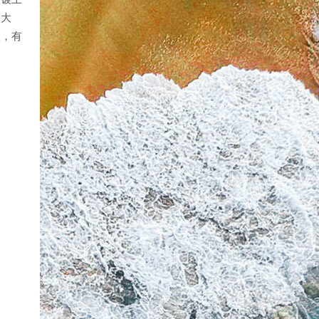
了大
跃，有