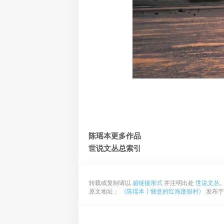
陈瑶本更多作品
世说文丛总索引
转载或复制请以
超链接形式
并注明出处
世说文丛
原文地址：
《陈瑶本丨惬意的红海度假村》
发布于2