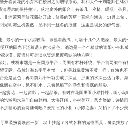
些开着黄花的小乔木在楼房之间增绿添彩。我和大个子刘老师住
区
5
员清理房间保持整洁。落地窗外的阳台上有茶几、座椅、暖瓶、茶具
、非洲茉莉等鲜花四处开放，鲜美的芳草一直绿向海边。
月上旬
11
是阳光明媚生机盎然，见不到一丝冬的痕迹，这里是埃及的伊甸
池。最小的一个水温较高，氤氲着蒸汽，可容十几个人泡澡。最大的
在明丽的阳光下泛着诱人的淡蓝色。池边是一个个精致的遮阳小亭和
邻沙漠，度假村可是淡水资源极度稀缺的地方啊！
深处。栈桥末端是一座圆形平台，周围有栏杆环绕。平台前两架带有
望无际。虽然红海名字里有“红”，但是就像黄海不黄一样，红海也
台处是蓝色，再向前几十米就变成了深蓝，那里的水深已达百米。
像飘在空中，见不到水，只看见船下的游鱼和海底的船影。
一起赏花，一起留影，一起品茶。有时在花园里看小猫扑蝶，听小鸟
的浩瀚和水鸟们自由翱翔。大海辽阔，小村美丽，风光旖旎，诗情
不少精彩的新诗佳句吧？爱拍照的小相（小陈之妻）又拍下了不少
餐厅里装扮得焕然一新，墙上挂起了各式各样的鬼怪面具，餐桌摆放