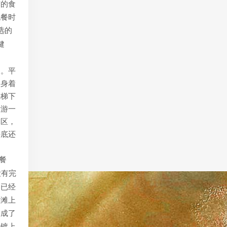
有的食
晚餐时
选的
健
台。平
，身着
铁梯下
潜游一
水区，
海底还
餐
没有完
处已经
海滩上
染成了
被镀上