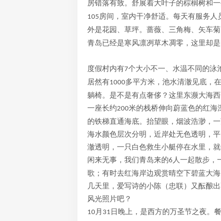
房错落有致。舒展着大叶子的棕榈树和一
房间，室内干净舒适。每天有服务人
105
外是花园、草坪。蔷薇、三角梅、矢车菊
青岛已经是寒风凛冽草木凋零，这里却
度假村内有
个大小不一、水温不同的泳
7
居然有
多平方米，池水清澈见底，
1000
躺椅。是不是有点奢侈？这里东濒大海西
一座长约
米的栈桥伸向蔚蓝色的红海
200
的铁梯直通海底。抬望眼，烟波浩渺，一
海水颜色层次分明，近岸处无色透明，平
澈透明，一只白色救生小艇停在水里，就
闲来无事，我们青岛来的
人一起散步，
6
歌；有时去红海岸边观赏晴空下碧蓝大海
几天里，爱写诗的小陈（忠联）又酝酿出
风光照片吧？
月
日晚上，是西方的万圣节之夜。
10
31