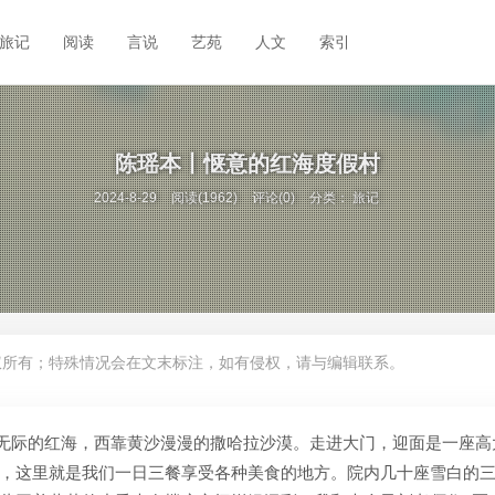
旅记
阅读
言说
艺苑
人文
索引
陈瑶本丨惬意的红海度假村
2024-8-29
阅读(1962)
评论(0)
分类：
旅记
权所有；特殊情况会在文末标注，如有侵权，请与编辑联系。
无际的红海，西靠黄沙漫漫的撒哈拉沙漠。走进大门，迎面是一座高
，这里就是我们一日三餐享受各种美食的地方。院内几十座雪白的