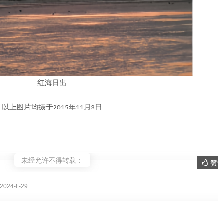
红海日出
以上图片均摄于
年
月
日
2015
11
3
未经允许不得转载：
赞 
。
024-8-29