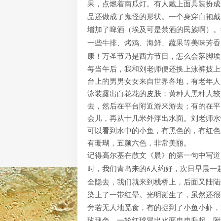
果，点燃着南瓜灯。有人戴上面具装扮成
戴
品还做成了鬼怪的形状。一个身穿白袍
增加了啤酒（埃及可是禁酒的民族啊）。
一些牛排、烤鸡、海鲜、蔬果等美味芳香
康！万圣节乃是西方节日，怎么会落脚埃
每当午后，我和刘老师便还换上泳裤披上
台上的男男女女来自世界各地，有老年人
泳装露出白花花的皮肤；黄种人黑种人较
去，然后在平台附近游来游去；有的在平
会儿，再从十几米外浮出水面。刘老师水
可以看到水中的小鱼，有黑色的，有红色
有珊瑚，五颜六色，非常美丽。
记得高尔基在散文《晨》的第一句中写道
时，我们青岛来的
人约好，次日早晨一
6
全隐去，我们就来到栈桥上，后面又陆陆
染上了一带红晕。光明诞生了，虽然还很
旁若无人地觅食，有的捉到了小鱼小虾，
玫瑰色，一轮红球冒出水面冉冉升起，附