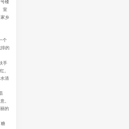
号楼
7
。室
，家乡
园。
一个
成排的
扶手
不红。
海水清
唱
画意。
美丽的
了糖