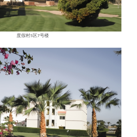
度假村
区
号楼
5
7