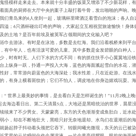
鬼怪模样走来走去。本来就十分丰盛的饭菜又增添了不少新花样，
着面具
的厨师在大厅中央的案子上敲打着牛骨，发出啪啪的声响。
我们青岛来的
人坐到一起，玻璃杯里啤酒泛着雪白的泡沫；各人自
6
四溢；
只酒杯碰出叮咚的声响，大家起立互相祝贺旅途愉快！身体
6
前埃及被英军占领期间的文化输入吧？
及的土地？是百年
浴巾去游泳。有时是在泳池，多数是去红海。我们沿着栈桥来到平
，有中年人，也有活泼可爱的儿童。其中多数是金发碧眼的白种人
少，时有时无。人们下水的方式不同：有的抓住扶手小心翼翼地沿
台上纵身一跃，扑通一声投入大海，蓝色的海面溅起雪白的水花，
性好，常常游向蔚蓝色的大海深处；我水性差，只在近处游。在浅
的，有身上横着斑纹的；它们不怕人，调皮地在你身边嬉戏玩耍。
：
“ 世界上最美妙的事情，是去看白天是怎样诞生的！”
月
晚上晚
11
2
起去海边看日出。第二天清晨
点，大地还是黑暗统治的世界，晨星
5
续续来了不少男女。天蒙蒙亮，东方的天色渐渐变成鱼肚白，近水
弱小，却在不断地壮大，黑暗只好无奈地退却。水鸟们在退潮后的
就扬起脖子抖动着头颈把它吞下。转眼间曦光微现，东天的云已被
近零星的云片瞬间化作金属溶液，一片金黄亮得耀眼，眼前的海面