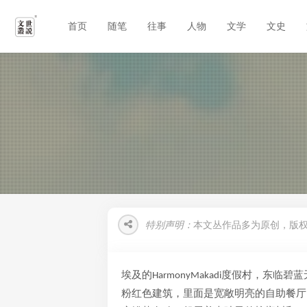
首页
随笔
往事
人物
文学
文史
特别声明：
本文丛作品多为原创，版
埃及的
度假村，东临碧蓝
HarmonyMakadi
粉红色建筑，里面是宽敞明亮的自助餐厅