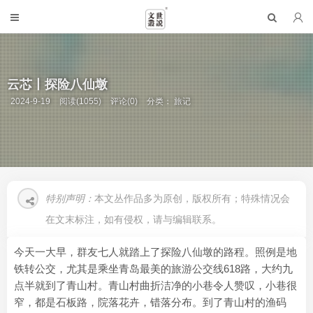
云芯丨探险八仙墩
2024-9-19
阅读(1055)
评论(0)
分类：
旅记
特别声明：
本文丛作品多为原创，版权所有；特殊情况会
在文末标注，如有侵权，请与编辑联系。
今天一大早，群友七人就踏上了探险八仙墩的路程。照例是地
铁转公交，尤其是乘坐青岛最美的旅游公交线618路，大约九
点半就到了青山村。青山村曲折洁净的小巷令人赞叹，小巷很
窄，都是石板路，院落花卉，错落分布。到了青山村的渔码