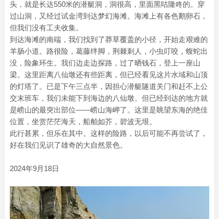
头，就是长达550米的潜艇洞，洞很高，里面黑咕隆咚的。穿
过山洞，又经过试金湾到达梦幻海滩。海滩上有各色鹅卵石，
但我们没有工夫收集。
到达海滩的南端，我们找到了莽草覆盖的小径，开始走艰难的
羊肠小道。路很险，葛藤绊脚，荆棘刺人，小虫叮咬，蝮蛇出
没，险象环生。我们边走边探路，过了晒钱石，登上一座山
梁。这里距离八仙墩还有些距离，但已经看见这片水域和山顶
的灯塔了。已是下午三点半，因担心潜艇隧道关门和赶不上公
交末班车，我们未能下到海边的八仙墩。但已经到达的地方就
是崂山的最突出部位——崂山海岬了。这里是眺望东海的绝佳
位置，坐赏茫茫海天，船舶如芥，碧波无垠。
此行甚累，但乐在其中。这样的险路，以后可能不再尝试了，
好在我们见识了雄奇的大自然景色。
2024年9月18日