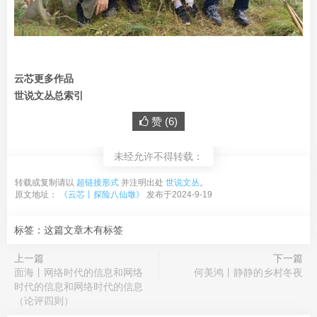
云芯更多作品
世说文丛总索引
赞 (
6
)
未经允许不得转载：
转载或复制请以
超链接形式
并注明出处
世说文丛
。
原文地址：
《云芯丨探险八仙墩》
发布于2024-9-19
标签：这篇文章木有标签
上一篇
下一篇
面海丨网络时代的信息和网络
何美鸿丨静静的乡村冬夜
时代的信息和网络时代的信息
（论评四则）