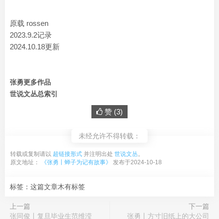
原载 rossen
2023.9.2记录
2024.10.18更新
张勇更多作品
世说文丛总索引
赞 (
3
)
未经允许不得转载：
转载或复制请以
超链接形式
并注明出处
世说文丛
。
原文地址：
《张勇丨蝉子为记有故事》
发布于2024-10-18
标签：这篇文章木有标签
上一篇
下一篇
张同俊丨复旦毕业生范维滢
张勇丨方寸旧纸上的大公司