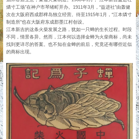
燐寸工场”在神户市琴绪町开办。1911年3月，“益进社”由轰健
次在大阪府西成郡稗岛独立经营。待至1915年1月，“江本燐寸
制造所”也在大阪府东成郡墨江村创设。
江本新吉的这条火柴发展之路，犹如一只蝉的生长过程。时段
不同，情景各异。然而，江本何以选择金蝉为火柴商标，尚未
找到更详尽的答案。也不知在金蝉的前后，究竟还有哪些近似
的商标出现。