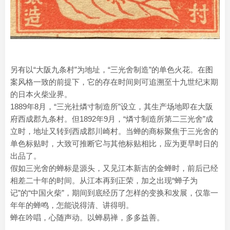
另有以“大阪九条村”为地址，“三光舍制造”的单色火花。在图
案风格一致的前提下，它的存在时间则可追溯至十九世纪末期
的日本火柴业界。
1889年8月，“三光社燐寸制造所”设立，其生产场地即在大阪
府西成郡九条村。但1892年9月，“燐寸制造所第二三光舍”成
立时，地址又转到西成郡川崎村。当蝉的商标聚焦于三光舍的
单色标贴时，大致可推断它与其他标贴相比，应为更早时日的
出品了。
假如三光舍的蝉标是源头，又见江本新吉的金蝉时，前后已经
相差二十年的时间。从江本再到正荣，加之出现“蝉子为
记”的“中国火柴”，期间到底经历了怎样的变换和发展，仅靠一
年年的蝉鸣，怎能说得清、讲得明。
蝉在吟唱，心随声动。以蝉易禅，多多益善。