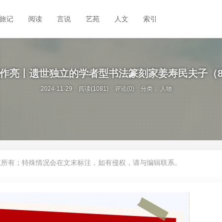
旅记
阅读
言说
艺苑
人文
索引
作亮丨遗世独立的学者型书法篆刻家姜寿民夫子（
2024-11-29
阅读(1081)
评论(0)
分类：
人物
权所有；特殊情况会在文末标注，如有侵权，请与编辑联系。