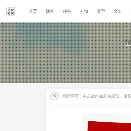
首页
随笔
往事
人物
文学
文史
王
特别声明：
本文丛作品多为原创，版