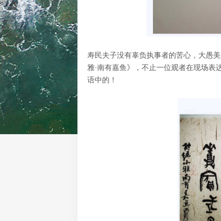
寿民夫子没有辜负执事者的苦心，大愚美
雅·南有嘉鱼》，不止一位观者在现场表
语中的！