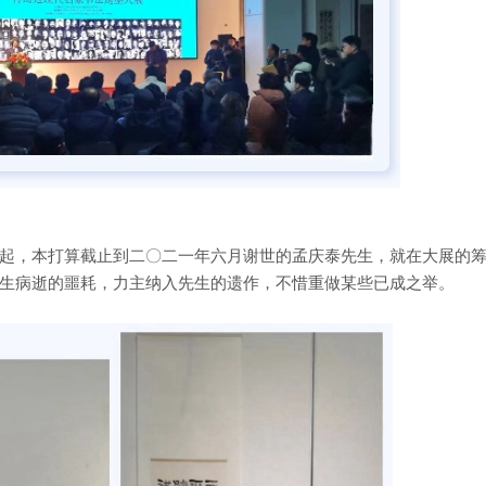
起，本打算截止到二〇二一年六月谢世的孟庆泰先生，就在大展的
生病逝的噩耗，力主纳入先生的遗作，不惜重做某些已成之举。