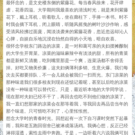
最怀念的，是文史楼东侧的紫藤花。每当春风徐来，花开肆
虐，花香四溢。大学期间我最喜欢的清浅时光，就是来到紫藤
花下，戴上耳机，听着歌儿，坐在廊柱下，手捧一本书。时不
时我会摘下耳机，闭上眼睛，听随风摇曳的树叶沙沙作响，感
受清风轻拂过面庞，闻淡淡袭来的紫藤花香，忽近忽远却沁人
心脾，自娱自乐地沉浸在怡然自得的小天地，暗自欢喜。
很怀念学校东门路边的凉菜，是一对和蔼可亲的夫妇摆摊酿制
的大学生开胃菜。凉菜的滋味麻辣中有淡淡的甜，所有的青菜
都是新鲜又清脆，吃到嘴里那是一个爽，连菜汤都不舍得丢
掉。好吃又物美价廉，这夫妇俩薄利多销、生意火爆。我们每
次去买都要排队，不一会儿就会被我们一扫而光。东门凉菜的
那种味道我们很多校友到现在还惦记着呢，甚至以后吃的凉菜
没有一种味道可以替代它。只是，最近听本地的大学同学说，
现在那对夫妇已经不干了，再回去也吃不到他们做的凉菜了。
我一直幻想那家的凉菜会在那等着我，等我回去再品尝当年的
那个味道。只可惜吃不到了，心里怅怅然。
想念大学时的青春时光。回想起有一次下自习课时突然下起暴
雨，我和老五跑回宿舍已被淋成落汤鸡。我俩心想，反正已经
淋得湿透，索性去雨中奔跑。于是，一边听着六六说我俩可别