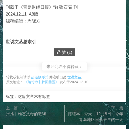
刊载于《青岛财经日报》“红礁石”副刊
2024.12.11 A8版
组稿编辑：周晓方
世说文丛总索引
赞 (
1
)
未经允许不得转载：
转载或复制请以
超链接形式
并注明出处
世说文丛
。
原文地址：
《隋玲玲丨梦回曲园》
发布于2024-12-10
标签：这篇文章木有标签
上一篇
下一篇
张凡丨难忘父母的教诲
陈瑶本丨今天，12月8日，今年
青岛地区日落最早的一天