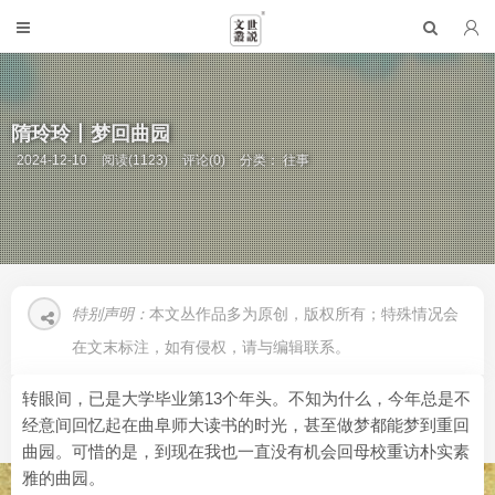
隋玲玲丨梦回曲园
2024-12-10
阅读(1123)
评论(0)
分类：
往事
特别声明：
本文丛作品多为原创，版权所有；特殊情况会
在文末标注，如有侵权，请与编辑联系。
转眼间，已是大学毕业第13个年头。不知为什么，今年总是不
经意间回忆起在曲阜师大读书的时光，甚至做梦都能梦到重回
曲园。可惜的是，到现在我也一直没有机会回母校重访朴实素
雅的曲园。