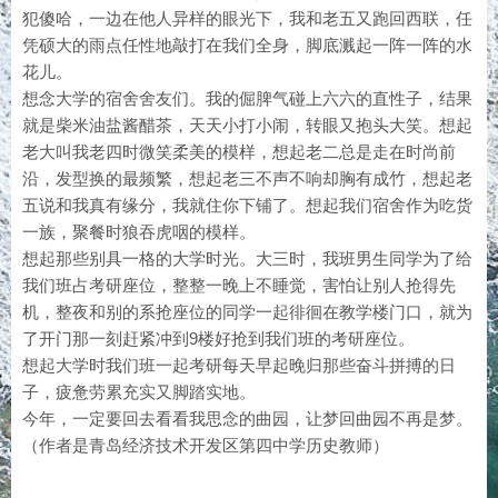
犯傻哈，一边在他人异样的眼光下，我和老五又跑回西联，任
凭硕大的雨点任性地敲打在我们全身，脚底溅起一阵一阵的水
花儿。
想念大学的宿舍舍友们。我的倔脾气碰上六六的直性子，结果
就是柴米油盐酱醋茶，天天小打小闹，转眼又抱头大笑。想起
老大叫我老四时微笑柔美的模样，想起老二总是走在时尚前
沿，发型换的最频繁，想起老三不声不响却胸有成竹，想起老
五说和我真有缘分，我就住你下铺了。想起我们宿舍作为吃货
一族，聚餐时狼吞虎咽的模样。
想起那些别具一格的大学时光。大三时，我班男生同学为了给
我们班占考研座位，整整一晚上不睡觉，害怕让别人抢得先
机，整夜和别的系抢座位的同学一起徘徊在教学楼门口，就为
了开门那一刻赶紧冲到9楼好抢到我们班的考研座位。
想起大学时我们班一起考研每天早起晚归那些奋斗拼搏的日
子，疲惫劳累充实又脚踏实地。
今年，一定要回去看看我思念的曲园，让梦回曲园不再是梦。
（作者是青岛经济技术开发区第四中学历史教师）