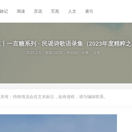
旅记
阅读
言说
艺苑
人文
索引
丨一言糖系列 · 民谣诗歌语录集（2023年度精粹
2025-2-5
阅读(1015)
评论(0)
分类：
文学
权所有；特殊情况会在文末标注，如有侵权，请与编辑联系。