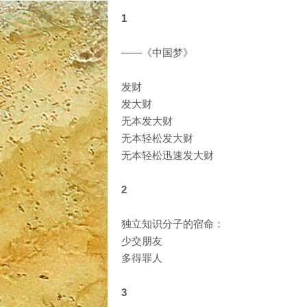
1
——《中国梦》
发财
发大财
无本发大财
无本轻松发大财
无本轻松迅速发大财
2
独立知识分子的宿命：
少交朋友
多得罪人
3