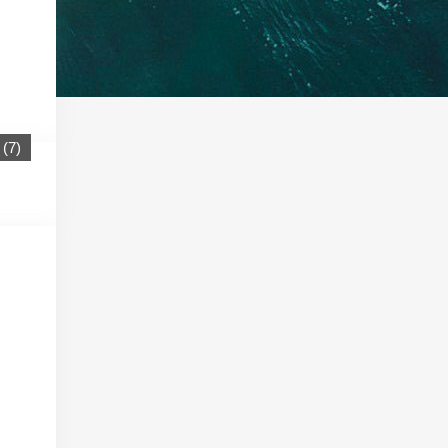
(
7
)