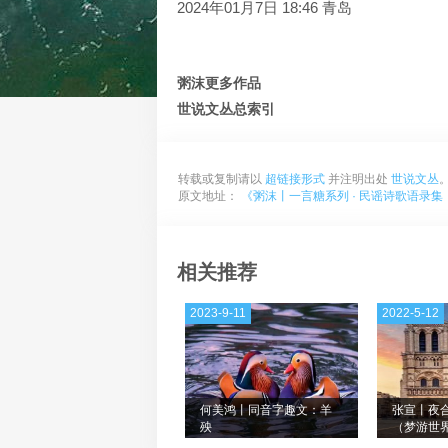
2024年01月7日 18:46 青岛
粥沫更多作品
世说文丛总索引
转载或复制请以
超链接形式
并注明出处
世说文丛
原文地址：
《粥沫丨一言糖系列 · 民谣诗歌语录集
相关推荐
2023-9-11
2022-5-12
何美鸿丨同音字趣文：羊
张宣丨夜
殃
（梦游世
十一）