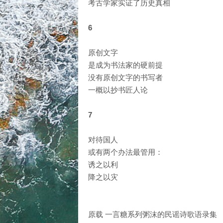
考古学家实证了历史真相
6
原创文字
是成为书法家的硬前提
没有原创文字的书写者
一概以抄书匠人论
7
对待国人
或有两个办法最管用：
诱之以利
降之以灾
原载 一言糖系列粥沫的民谣诗歌语录集