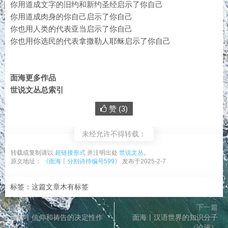
你用道成文字的旧约和新约圣经启示了你自己
你用道成肉身的你自己启示了你自己
你也用人类的代表亚当启示了你自己
你也用你选民的代表拿撒勒人耶稣启示了你自己
面海更多作品
世说文丛总索引
赞 (
3
)
未经允许不得转载：
转载或复制请以
超链接形式
并注明出处
世说文丛
。
原文地址：
《面海丨分别诗待编号599》
发布于2025-2-7
标签：这篇文章木有标签
上一篇
下一篇
面海丨信仰和祷告的决定性作
面海丨汉语世界的知识分子
用
（论评）