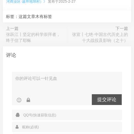
河商业区·迪拜地球村）》
发布于2025-2-27
标签：这篇文章木有标签
上一篇
下一篇
张跃江丨坚定的科学崇拜者，
张宣丨七绝·中国古代历史上的
终于信了耶稣
十大战役及影响（之十）
评论
提交评论