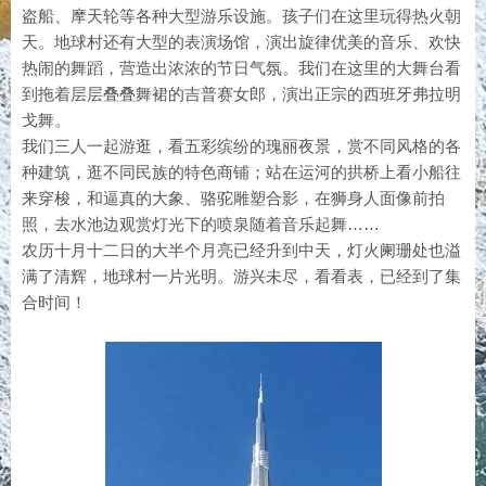
盗船、摩天轮等各种大型游乐设施。孩子们在这里玩得热火朝
天。地球村还有大型的表演场馆，演出旋律优美的音乐、欢快
热闹的舞蹈，营造出浓浓的节日气氛。我们在这里的大舞台看
到拖着层层叠叠舞裙的吉普赛女郎，演出正宗的西班牙弗拉明
戈舞。
我们三人一起游逛，看五彩缤纷的瑰丽夜景，赏不同风格的各
种建筑，逛不同民族的特色商铺；站在运河的拱桥上看小船往
来穿梭，和逼真的大象、骆驼雕塑合影，在狮身人面像前拍
照，去水池边观赏灯光下的喷泉随着音乐起舞……
农历十月十二日的大半个月亮已经升到中天，灯火阑珊处也溢
满了清辉，地球村一片光明。游兴未尽，看看表，已经到了集
合时间！