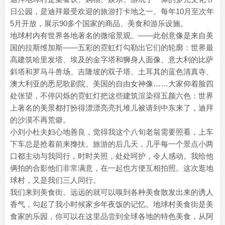
日公园，是迪拜最受欢迎的旅游打卡地之一。每年10月至次年
5月开放，展示90多个国家的商品、美食和游乐设施。
地球村内有世界各地著名的微缩景观。——此创意像是来自美
国的拉斯维加斯——五彩的霓虹灯勾勒出它们的轮廓：世界最
高建筑哈里发塔、埃及的金字塔和狮身人面像、意大利的比萨
斜塔和罗马斗兽场、吉隆坡的双子塔、土耳其的蓝色清真寺、
澳大利亚的悉尼歌剧院、美国的自由女神像……大家仰着脸四
处张望，不停闪烁的霓虹灯把这些建筑渲染得五颜六色：世界
上著名的美景都打扮得漂漂亮亮扎堆儿被请到中东来了，迪拜
的沙漠不再荒僻。
小刘小杜夫妇心地善良，觉得我这个八旬老翁需要照看，上车
下车总是抢着前来搀扶。旅游的后几天，几乎每一个景点小两
口都主动与我同行，时时关照，处处呵护，令人感动。我给他
俩拍的合影他们非常满意，在一起也方便互相拍照。这次逛地
球村，又是我们三人同行。
我们来到美食街。远远的就可以嗅到各种美食散发出来的诱人
香气，勾起了我小时候家乡年夜饭的记忆。地球村美食街是美
食家的乐园，你可以在这里品尝到全球各地的特色美食，从阿