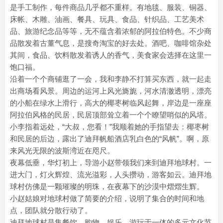
是手工制作，每件商品几乎都不重样。有地毯、服装、铜器、
床帐、木雕、油画、餐具、玩具、食品、针织品、工艺美术
品、旅游纪念品等等，无不蕴含着浓郁的阿拉伯特色。不少商
品散发着古董气息，是搜奇淘宝的好去处。酒吧、咖啡馆杂处
其间，食品、饮料散发着诱人的香气，美食家会选择在这里一
饱口福。
沿着一个个商铺逛了一会，我和李静不打算买东西，就一起走
出商场看风景。周边的运河上风光旖旎，河水清澈透明，漂亮
的小船在绿水上滑行，高大的椰枣树临风起舞，岸边是一座座
阿拉伯风格的民居，民居顶部耸立着一个个瞭望哨似的风塔。
小李指着远处，“大叔，您看！”我顺着她的手指望去：椰枣树
和民居的后边，露出了迪拜帆船酒店乳白色的“风帆”。啊，原
来风光无限的波斯湾近在咫尺。
夜幕低垂，华灯初上，导游小赵带领我们来到迪拜地球村。一
进大门，灯火辉煌、流光溢彩，人头攒动，游客如云。迪拜地
球村仿佛是一颗璀璨的明珠，在夜幕下的沙漠中熠熠生辉。
小赵姑娘对地球村做了简要的介绍，说明了集合的时间和地
点，团队就分散行动了。
迪拜地球村是集餐饮、购物、娱乐、游玩于一体的多元文化节