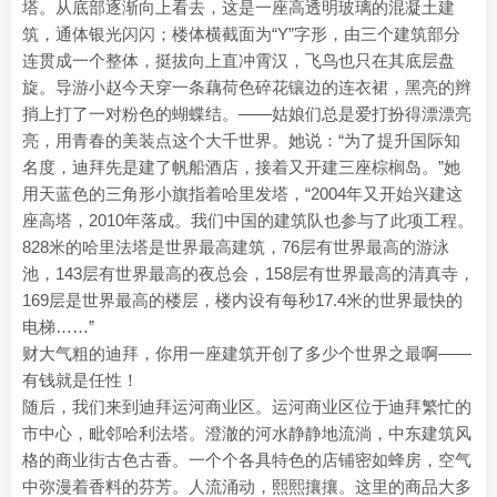
塔。从底部逐渐向上看去，这是一座高透明玻璃的混凝土建
筑，通体银光闪闪；楼体横截面为“Y”字形，由三个建筑部分
连贯成一个整体，挺拔向上直冲霄汉，飞鸟也只在其底层盘
旋。导游小赵今天穿一条藕荷色碎花镶边的连衣裙，黑亮的辫
捎上打了一对粉色的蝴蝶结。——姑娘们总是爱打扮得漂漂亮
亮，用青春的美装点这个大千世界。她说：“为了提升国际知
名度，迪拜先是建了帆船酒店，接着又开建三座棕榈岛。”她
用天蓝色的三角形小旗指着哈里发塔，“2004年又开始兴建这
座高塔，2010年落成。我们中国的建筑队也参与了此项工程。
828米的哈里法塔是世界最高建筑，76层有世界最高的游泳
池，143层有世界最高的夜总会，158层有世界最高的清真寺，
169层是世界最高的楼层，楼内设有每秒17.4米的世界最快的
电梯……”
财大气粗的迪拜，你用一座建筑开创了多少个世界之最啊——
有钱就是任性！
随后，我们来到迪拜运河商业区。运河商业区位于迪拜繁忙的
市中心，毗邻哈利法塔。澄澈的河水静静地流淌，中东建筑风
格的商业街古色古香。一个个各具特色的店铺密如蜂房，空气
中弥漫着香料的芬芳。人流涌动，熙熙攘攘。这里的商品大多