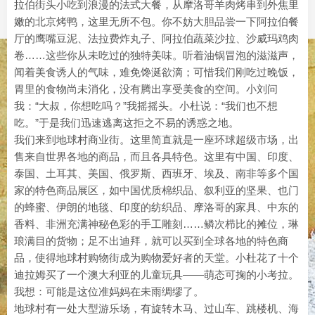
拉伯街头小吃到浪漫的法式大餐，从摩洛哥羊肉烤串到外焦里
嫩的北京烤鸭，这里无所不包。你不妨大胆品尝一下阿拉伯餐
厅的鹰嘴豆泥、法拉费炸丸子、阿拉伯蔬菜沙拉、沙威玛鸡肉
卷……这些你从未吃过的独特美味。听着油锅冒泡的滋滋声，
闻着美食诱人的气味，难免馋涎欲滴；可惜我们刚吃过晚饭，
胃里的食物尚未消化，没有腾出享受美食的空间。小刘问
我：“大叔，你想吃吗？”我摇摇头。小杜说：“我们也不想
吃。”于是我们迅速逃离这拒之不易的诱惑之地。
我们来到地球村商业街。这里简直就是一座环球超级市场，出
售来自世界各地的商品，而且各具特色。这里有中国、印度、
泰国、土耳其、美国、俄罗斯、西班牙、埃及、南非等多个国
家的特色商品展区，如中国优质棉织品、叙利亚的坚果、也门
的蜂蜜、伊朗的地毯、印度的纺织品、摩洛哥的家具、中东的
香料、非洲充满神秘色彩的手工雕刻……鳞次栉比的摊位，琳
琅满目的货物；足不出迪拜，就可以买到全球各地的特色商
品，使得地球村购物街成为购物爱好者的天堂。小杜花了十个
迪拉姆买了一个澳大利亚的儿童玩具——萌态可掬的小考拉。
我想：可能是这位准妈妈在未雨绸缪了。
地球村有一处大型游乐场，有旋转木马、过山车、跳楼机、海