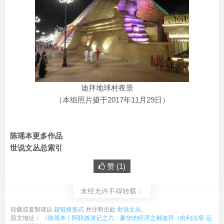
迪拜地球村夜景
（本组照片摄于2017年11月29日）
陈瑶本更多作品
世说文丛总索引
赞 (
1
)
未经允许不得转载：
转载或复制请以
超链接形式
并注明出处
世说文丛
。
原文地址：
《陈瑶本丨阿联酋游记之六：豪华的经济之都迪拜（哈利法塔·运