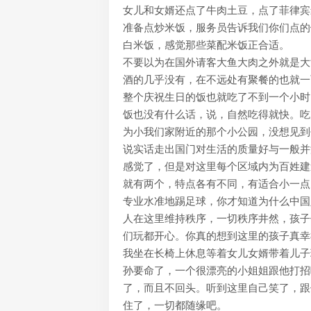
女儿和女婿还点了牛肉土豆，点了菲律宾
准备点炒米饭，服务员告诉我们你们点的
白米饭，感觉那些菜配米饭正合适。
不要以为在国外请客大鱼大肉之外就是大
酒的几乎没有，在不远处有聚餐的也就一
整个庆祝生日的饭也就吃了不到一个小时
饭也没有什么话，说，自然吃得就快。吃
为小我们家附近的那个小公园，没想见到
说实话走出国门对生活的质量好与一般并
感觉了，但是对这里每个区域内为百姓建
就有两个，特点各有不同，有适合小一点
专业水准地踢足球，你才知道为什么中国
人在这里维持秩序，一切秩序井然，孩子
们玩都开心。你真的想到这里的孩子真幸
我坐在长椅上休息等着女儿女婿带着儿子
孙要命了，一个很漂亮的小姐姐跟他打招
了，而且不回头。听到这里自己笑了，跟
住了，一切都随缘吧。