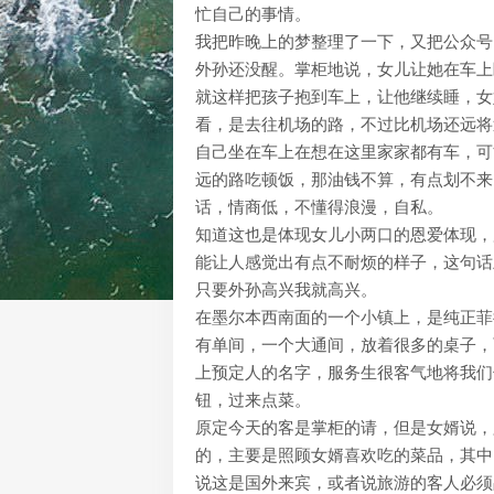
忙自己的事情。
我把昨晚上的梦整理了一下，又把公众号
外孙还没醒。掌柜地说，女儿让她在车上
就这样把孩子抱到车上，让他继续睡，女
看，是去往机场的路，不过比机场还远将
自己坐在车上在想在这里家家都有车，可
远的路吃顿饭，那油钱不算，有点划不来
话，情商低，不懂得浪漫，自私。
知道这也是体现女儿小两口的恩爱体现，
能让人感觉出有点不耐烦的样子，这句话
只要外孙高兴我就高兴。
在墨尔本西南面的一个小镇上，是纯正菲律
有单间，一个大通间，放着很多的桌子，
上预定人的名字，服务生很客气地将我们
钮，过来点菜。
原定今天的客是掌柜的请，但是女婿说，
的，主要是照顾女婿喜欢吃的菜品，其中
说这是国外来宾，或者说旅游的客人必须