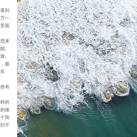
里看到
，万一
梦里面
，思来
本能。
一致。
来，最
觉良
竟然有
一样的
福的难
那个简
打扫干