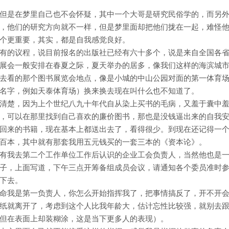
但是在梦里自己也不会怀疑，其中一个大哥是研究民俗学的，而另
，他们的研究方向就不一样，但是梦里面却把他们拢在一起，难怪
个更重要，其实，都是自我感觉良好。
有的议程，说目前报名的出版社已经有六十多个，说是来自全国各
展会一般安排在春夏之际，夏天举办的居多，像我们这样的海滨城
去看的那个图书展览会地点，像是小城的中山公园对面的第一体育
名字，例如天泰体育场）换来换去现在叫什么也不知道了。
清楚，因为上个世纪八九十年代自从染上买书的毛病，又羞于囊中
，可以在那里找到自己喜欢的廉价图书，那也是没钱逼出来的自我
回来的书籍，现在基本上都送出去了，看得很少。到现在还记得一
百本，其中就有那套我用五元钱买的一套三本的《资本论》。
有我去第二个工作单位工作后认识的企业工会负责人，当然他也是
子，上面写道，下午三点开筹备组成员会议，请通知各个委员准时
下去。
命我是第一负责人，你怎么开始指挥我了，把事情搞反了，开不开
纸就离开了，考虑到这个人比我年龄大，估计忘性比较强，就别去
但在表面上却装糊涂，这是当下更多人的表现）。