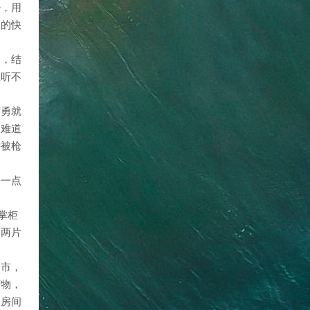
少，用
人的快
了，结
但听不
英勇就
！难道
接被枪
午一点
掌柜
了两片
超市，
药物，
到房间