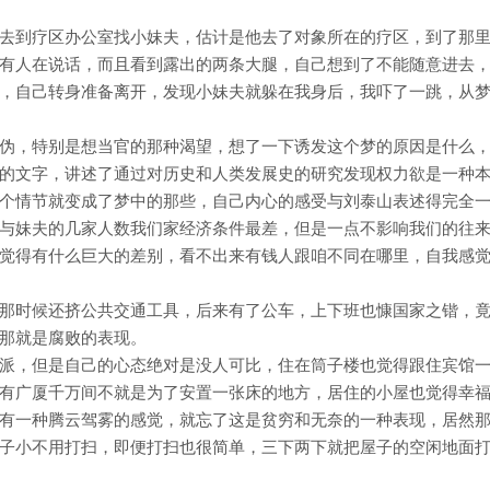
去到疗区办公室找小妹夫，估计是他去了对象所在的疗区，到了那
有人在说话，而且看到露出的两条大腿，自己想到了不能随意进去
，自己转身准备离开，发现小妹夫就躲在我身后，我吓了一跳，从
伪，特别是想当官的那种渴望，想了一下诱发这个梦的原因是什么
的文字，讲述了通过对历史和人类发展史的研究发现权力欲是一种
个情节就变成了梦中的那些，自己内心的感受与刘泰山表述得完全
与妹夫的几家人数我们家经济条件最差，但是一点不影响我们的往
觉得有什么巨大的差别，看不出来有钱人跟咱不同在哪里，自我感
那时候还挤公共交通工具，后来有了公车，上下班也慷国家之锴，
那就是腐败的表现。
派，但是自己的心态绝对是没人可比，住在筒子楼也觉得跟住宾馆
有广厦千万间不就是为了安置一张床的地方，居住的小屋也觉得幸
有一种腾云驾雾的感觉，就忘了这是贫穷和无奈的一种表现，居然
子小不用打扫，即便打扫也很简单，三下两下就把屋子的空闲地面