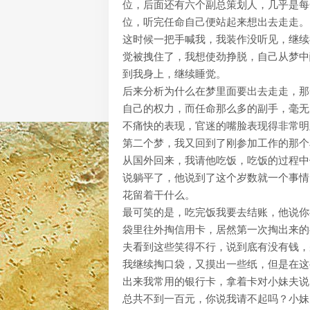
位，后面还有六个副总策划人，几乎是每
位，听完任命自己便站起来想出去走走。
这时候一把手喊我，我装作没听见，继续
觉被拽住了，我想使劲挣脱，自己从梦中
到我身上，继续睡觉。
后来分析为什么在梦里面要出去走走，那
自己的权力，而任命那么多的副手，毫无
不痛快的表现，官迷的嘴脸表现得非常明
第二个梦，我又回到了刚参加工作的那个
从国外回来，我请他吃饭，吃饭的过程中
说躺平了，他说到了这个岁数就一个事情
花留着干什么。
最可笑的是，吃完饭我要去结账，他说你
袋里往外掏信用卡，居然第一次掏出来的
夫看到这些笑得不行，说到底有没有钱，
我继续掏口袋，又摸出一些纸，但是在这
出来我常用的银行卡，拿着卡对小妹夫说
总共不到一百元，你说我请不起吗？小妹