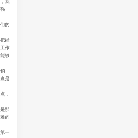
人，我
都强
他们的
员把经
的工作
物能够
展销
调查是
特点，
而是那
最难的
排第一