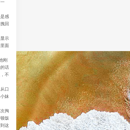
第一
但是感
子拽回
以显示
心里面
他刚
在的话
值，不
着从口
，小妹
一次掏
这顿饭
听到这