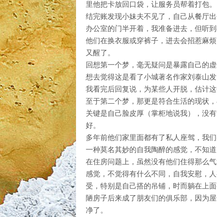
里他把卡放回口袋，让服务员帮着打包。
结完账发现小妹夫不见了，自己从餐厅出
办公室的门半开着，我准备进去，但听到
他们在换衣服或穿裤子，进去会招惹麻烦
又醒了。
回想第一个梦，毫无疑问是暴露自己的虚
想去觉得这是看了小城著名作家刘泰山发
我看完后回复说，为某些人开脱，估计这
至于第二个梦，那更是符合生活的现状，
关键是自己脸皮厚（掌柜地说我），没有
好。
多年前他们家里面都有了私人座驾，我们
一种莫名其妙的自我陶醉的感觉，不知道
在住房问题上，虽然没有他们住得那么气
感觉，不觉得有什么不同，自我安慰，人
受，特别是自己搭的吊铺，时而躺在上面
陋房子后来成了朋友们的俱乐部，因为屋
净了。