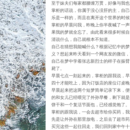
至于妹夫们每家都腰缠万贯，好像与我也
掌柜的话说，你属于没心没肝的主，自己
乐是一样的，而且在离开这个世界的时候
掌柜的早晨问我，昨晚上你半夜喊了一声
果我的梦就全忘了。由此看来很多时候自
清说什么，自己就根本不知道。
自己在猜想我能喊什么？根据记忆中的梦
义？想起来昨天看到一个网友发的微信，
自己在梦中学着张志新烈士的样子在振臂
毙了。
早晨七点一刻起来的，掌柜的跟我说，早
四十才能吃上，因为订饭店的座位订桌晚
早晨起来把这两个短梦简单记录下来，便
的和女儿已经喂完了外孙早餐，剩下就是
饼干和一个复活节面包，已经感觉饱了。
掌柜的跟我说，一会去超市给你买药，我
先是让外孙在那里放电，之后去了超市药
买完这些一起往回走，我们回到家中午十