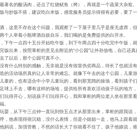
最著名的酸汤肉，还点了红烧鱿鱼（烤），再就是一个蔬菜大杂烩
饭与炒饭不搭，建议吃白米饭，感觉服务员提示得很有必要，要了
酒，这里不存在这个问题，我观察了一下屋子里几乎是座无虚席，
两个人举着小瓶啤酒自娱自乐，我们喝的是免费提供的白开水。
，下午一点四十五分开始吃午饭，到下午两点四十分吃完中午饭，
完饭出来，按照掌柜的意见去附近的“小公园”让外孙放电，自己还真
去了以后，那个公园可真不小。
没有什么特别的感触，无非就是没有假冒伪劣商品，待长了也就没
造的活动场所真的让人非常的难忘。就像下午去的这个公园，儿童
儿童的，也有适合中小学儿童玩的，看到那宽阔的操场，看到孩子
足球上不去，哪有这样的场地，提供给所有喜欢活动孩子玩的地方
们玩得开心，别说孩子们玩得开心，我和掌柜的两位老人坐在那里
福。
玩耍，从下午三点钟一直玩到快五点才从那里出来，掌柜的跟我说
呼，他表现得很沉稳，没什么表情，但是小姐姐一走，他马上跟着
他妈说，加强管教，不然的话长大了你就看不住了。孩子他娘说，