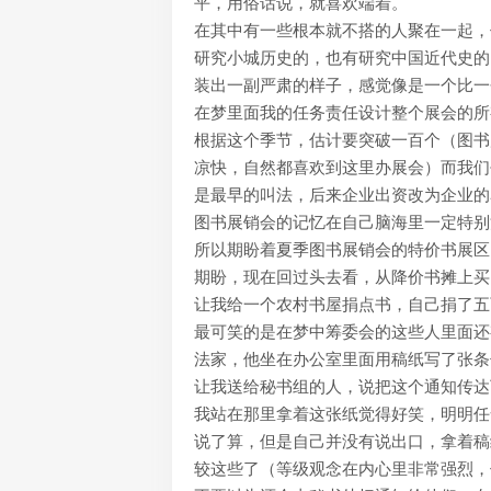
平，用俗话说，就喜欢端着。
在其中有一些根本就不搭的人聚在一起，
研究小城历史的，也有研究中国近代史的
装出一副严肃的样子，感觉像是一个比一
在梦里面我的任务责任设计整个展会的所
根据这个季节，估计要突破一百个（图书
凉快，自然都喜欢到这里办展会）而我们
是最早的叫法，后来企业出资改为企业的
图书展销会的记忆在自己脑海里一定特别
所以期盼着夏季图书展销会的特价书展区
期盼，现在回过头去看，从降价书摊上买
让我给一个农村书屋捐点书，自己捐了五
最可笑的是在梦中筹委会的这些人里面还
法家，他坐在办公室里面用稿纸写了张条
让我送给秘书组的人，说把这个通知传达
我站在那里拿着这张纸觉得好笑，明明任
说了算，但是自己并没有说出口，拿着稿
较这些了（等级观念在内心里非常强烈，