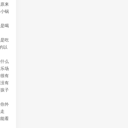
。原来
一小锅
但是喝
就是吃
的以
有什么
游乐场
们很有
，没有
看孩子
，你外
就走
谁能看