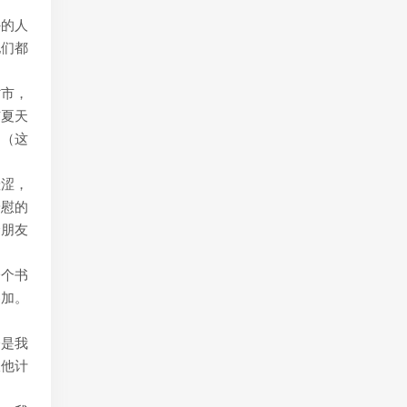
外的人
他们都
省市，
市夏天
场（这
羞涩，
安慰的
个朋友
一个书
参加。
会是我
跟他计