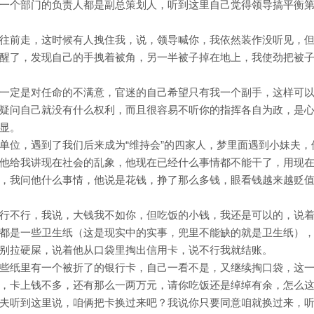
一个部门的负责人都是副总策划人，听到这里自己觉得领导搞平衡
往前走，这时候有人拽住我，说，领导喊你，我依然装作没听见，
醒了，发现自己的手拽着被角，另一半被子掉在地上，我使劲把被
一定是对任命的不满意，官迷的自己希望只有我一个副手，这样可
疑问自己就没有什么权利，而且很容易不听你的指挥各自为政，是
显。
单位，遇到了我们后来成为“维持会”的四家人，梦里面遇到小妹夫，
他给我讲现在社会的乱象，他现在已经什么事情都不能干了，用现
，我问他什么事情，他说是花钱，挣了那么多钱，眼看钱越来越贬
行不行，我说，大钱我不如你，但吃饭的小钱，我还是可以的，说
都是一些卫生纸（这是现实中的实事，兜里不能缺的就是卫生纸）
别拉硬屎，说着他从口袋里掏出信用卡，说不行我就结账。
些纸里有一个被折了的银行卡，自己一看不是，又继续掏口袋，这
，卡上钱不多，还有那么一两万元，请你吃饭还是绰绰有余，怎么
夫听到这里说，咱俩把卡换过来吧？我说你只要同意咱就换过来，