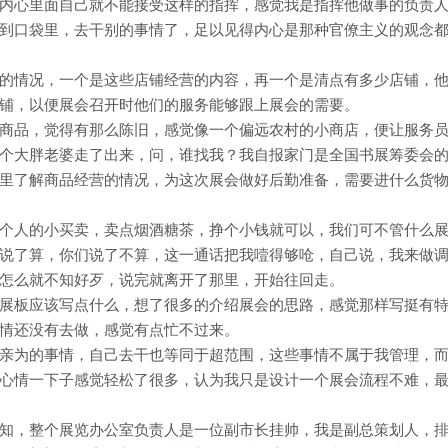
内心里面自己就不能接受这样的指挥，感觉我是指挥他做事的负责
到口袋里，去干别的事情了，足以见得内心是那种官僚主义的观念
的情况，一个是这些店铺经营的内容，再一个是清点有多少店铺，
铺，以便展会召开时他们的服务能够跟上展会的需要。
商品，觉得有那么陈旧，感觉像一个偏远农村的小商店，便让服务
个大胖老婆走了出来，问，谁找我？我自报家门是全国书展筹委会
里了解商品经营的情况，为这次展会做好后勤准备，需要进什么货
个人的小买卖，卖点烟酒糖茶，挣个小钱就可以，我们可不管什么
说了算，你们说了不算，这一通话把我噎得够呛，自己说，我来做
怎么就不知好歹，说完就离开了那里，开始往回走。
展板应该写点什么，想了很多的介绍展会的思路，感觉那样写挺有
情还没有去做，感觉有点忙不过来。
亲为的事情，自己去干也等同于超范围，这些事情不属于我管理，
心情一下子感觉轻松了很多，认为我只是设计一个展会流程不难，
知，整个展览办公室负责人是一位副市长挂帅，我是副总策划人，