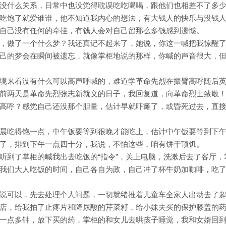
没什么关系，日常中也没觉得耽误吃吃喝喝，跟他们也相差不了多
吃饱了就爱谁谁，他不知道我内心的想法，有大钱人的快乐与没钱
自己没有任何的牵挂，有钱人会对自己留那么多钱感到遗憾。
，做了一个什么梦？我还真记不起来了，她说，你这一喊把我惊醒
己的梦会在瞬间被遗忘，就像掌柜地说的那样，你喊的声音很大，
境来看没有什么可以高声呼喊的，难道学革命先烈在振臂高呼随后
前两天是革命先烈张志新就义的日子，我回复道，向革命烈士致敬
高呼？感觉自己还没那个胆量，估计早就吓瘫了，或昏死过去，直
晨吃得饱一点，中午饭要等到很晚才能吃上，估计中午饭要等到下
了，排到下午一点四十分，我说，不怕这些，咱有饼干顶饥。
听到了掌柜的喊我出去吃饭的“指令”，关上电脑，洗漱后去了客厅，
我们大人吃饭的时间，自己各自为政，自己冲了杯牛奶加咖啡，吃
说可以，先去处理个人问题，一切就绪推着儿童车全家人出动去了
店，给我拍了止疼片和降尿酸的芹菜籽，给小妹夫买的保护膝盖的
一点多钟，放下买的药，掌柜的和女儿去哄孩子睡觉，我和女婿回