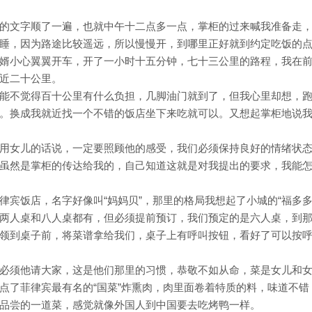
的文字顺了一遍，也就中午十二点多一点，掌柜的过来喊我准备走
睡，因为路途比较遥远，所以慢慢开，到哪里正好就到约定吃饭的
婿小心翼翼开车，开了一小时十五分钟，七十三公里的路程，我在
近二十公里。
能不觉得百十公里有什么负担，几脚油门就到了，但我心里却想，
。换成我就近找一个不错的饭店坐下来吃就可以。又想起掌柜地说
用女儿的话说，一定要照顾他的感受，我们必须保持良好的情绪状
虽然是掌柜的传达给我的，自己知道这就是对我提出的要求，我能
宾饭店，名字好像叫“妈妈贝”，那里的格局我想起了小城的“福多多
两人桌和八人桌都有，但必须提前预订，我们预定的是六人桌，到
领到桌子前，将菜谱拿给我们，桌子上有呼叫按钮，看好了可以按
必须他请大家，这是他们那里的习惯，恭敬不如从命，菜是女儿和
点了菲律宾最有名的“国菜”炸熏肉，肉里面卷着特质的料，味道不错
品尝的一道菜，感觉就像外国人到中国要去吃烤鸭一样。