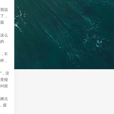
，我说
点了，
前面
跑这么
我的
态，不
怎样，
”，没
那里报
呼叫按
女婿点
，据