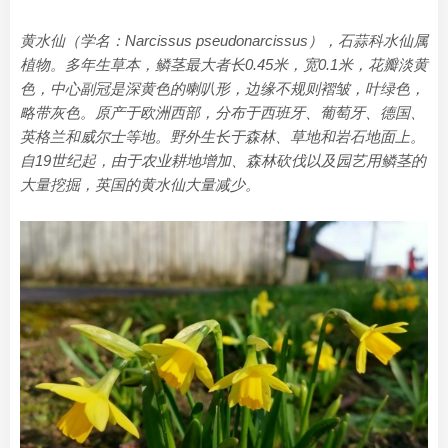
黄水仙（学名：Narcissus pseudonarcissus），石蒜科水仙属
植物。多年生草本，鳞茎最大者长0.45米，宽0.1米，花瓣淡黄
色，中心副冠是深黄色的喇叭形，边缘不规则褶皱，叶绿色，
略带灰色。原产于欧洲西部，分布于西班牙、葡萄牙、德国、
英格兰和威尔士等地。野外生长于森林、草地和岩石地面上。
自19世纪起，由于农业耕地增加、森林砍伐以及园艺用鳞茎的
大量挖掘，英国的黄水仙大量减少。