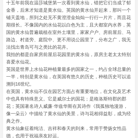
十五年前我在温莎城堡第一次看到黄水仙，错把它们当成了郁
金香，后来才知道是黄水仙。英国的黄水仙开起来，那叫一个
铺天盖地，所到之处无不黄澄澄金灿灿一行行一片片，而且花
期很长。不像国内的水仙花以白色为主，且大都室内水养，英
国的黄水仙普遍栽植在室外土壤里，家家户户、房前屋后、马
路边、村道旁、庭院中、更不用说公园里了，分布之广，我无
法找出青岛可与之类比的花卉。
我拍的都是自家房前屋后花园里的黄水仙，原房主老太太特别
喜爱水仙花。
英国是世界上水仙花种植量最多的国家之一，约占全球总量的
一半，特别是黄水仙，在英国有悠久的历史，种植历史可以追
溯到16世纪。
在英国，黄水仙不仅在园艺方面占有重要地位，在文化及艺术
中也具有特殊意义。它是威尔士的国花；是格洛斯特郡的郡
花；英国著名诗人威廉·华兹华斯在其诗作《我孤独地漫游，
像一朵云》中描绘了黄水仙的美景，诗与花相得益彰，成为经
典之作‌。
黄水仙象征着纯洁、吉祥和春天的到来，常用于赞扬女性品
德，也用于祝福亲友好运‌。