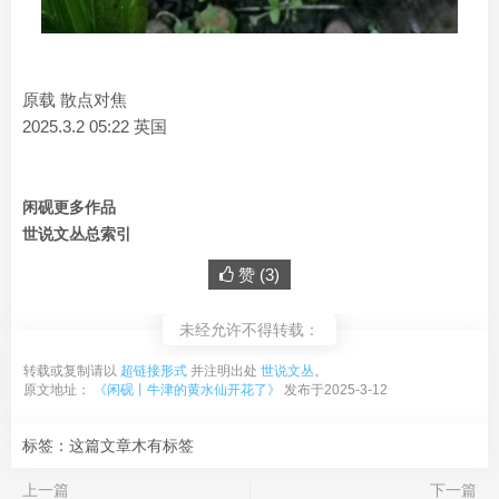
原载 散点对焦
2025.3.2 05:22 英国
闲砚更多作品
世说文丛总索引
赞 (
3
)
未经允许不得转载：
转载或复制请以
超链接形式
并注明出处
世说文丛
。
原文地址：
《闲砚丨牛津的黄水仙开花了》
发布于2025-3-12
标签：这篇文章木有标签
上一篇
下一篇