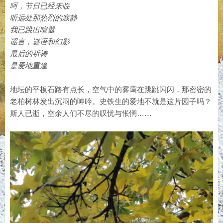
呵，节日已经来临
听远处那热烈的寂静
我已跳出喧嚣
谣言，谜语和幻影
最后的祈祷
是爱地重逢
地坛的平板石路有点长，空气中的雾霭在跳跳闪闪，那密密的
老柏树林发出沉闷的呻吟。史铁生的爱地不就是这片园子吗？
斯人已逝，空余人们不尽的叹忧与怅惘……