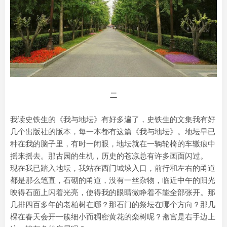
二
我读史铁生的《我与地坛》有好多遍了，史铁生的文集我有好
几个出版社的版本，每一本都有这篇《我与地坛》。地坛早已
种在我的脑子里，有时一闭眼，地坛就在一辆轮椅的车辙痕中
摇来摇去。那古园的生机，历史的苍凉总有许多画面闪过。
现在我已踏入地坛，我站在西门城垛入口，前行和左右的甬道
都是那么笔直，石砌的甬道，没有一丝杂物，临近中午的阳光
映得石面上闪着光亮，使得我的眼睛微睁着不能全部张开。那
几排四百多年的老柏树在哪？那石门的祭坛在哪个方向？那几
棵在春天会开一簇细小而稠密黄花的栾树呢？斋宫是右手边上