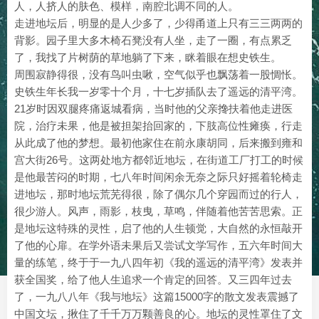
人，人挤人的肤色、模样，南腔北调不同的人。
走进地坛后，明显的是人少多了，少得甬道上只有三三两两的
背影。园子里大多木椅石凳没有人坐，走了一圈，有点累乏
了，我找了片树荫的草地躺了下来，眯着眼在想史铁生。
周围寂静得很，没有鸟叫虫啾，空气似乎也飘荡着一股惆怅。
史铁生年长我一岁零十个月，十七岁插队去了遥远的清平湾。
21岁时因双腿疼痛返城看病，当时他的父亲搀扶着他走进医
院，治疗未果，他是被担架抬回家的，下肢高位性瘫痪，行走
从此成了他的梦想。最初他家住在前永康胡同，后来搬到雍和
宫大街26号。这两处地方都邻近地坛，在街道工厂打工的时候
是他最苦闷的时期，七八年时间闲余无奈之际只好摇着轮椅走
进地坛，那时地坛荒芜得很，除了偶尔几个穿园而过的行人，
很少游人。风声，雨影，枝曳，草鸣，伴随着他苦苦思索。正
是地坛这特殊的灵性，启了他的人生顿觉，大自然的永恒敲开
了他的心扉。在学外语未果后又尝试文学写作，五六年时间大
量的练笔，终于于一九八四年初《我的遥远的清平湾》发表并
获全国奖，给了他人生追求一个肯定的回答。又三四年过去
了，一九八八年《我与地坛》这篇15000字的散文发表震撼了
中国文坛，揪住了千千万万颗善良的心。地坛的灵性罩住了文