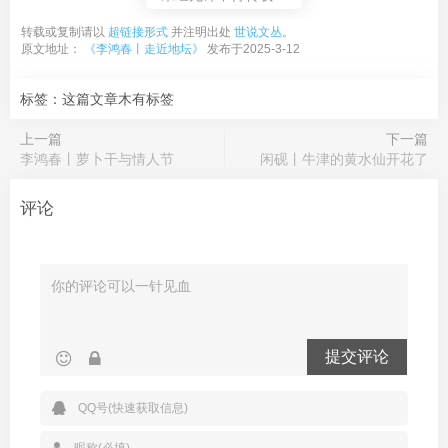
转载或复制请以
超链接形式
并注明出处
世说文丛
。
原文地址：
《李鸿春丨走近地坛》
发布于2025-3-12
标签：这篇文章木有标签
上一篇
下一篇
李鸿春丨萝卜干与情人节
闲砚丨牛津的黄水仙开花了
评论
提交评论