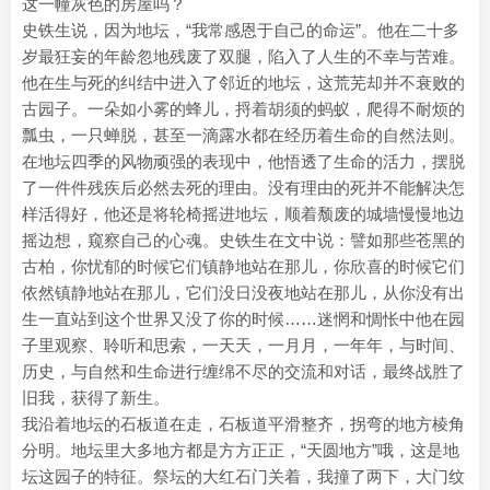
这一幢灰色的房屋吗？
史铁生说，因为地坛，“我常感恩于自己的命运”。他在二十多
岁最狂妄的年龄忽地残废了双腿，陷入了人生的不幸与苦难。
他在生与死的纠结中进入了邻近的地坛，这荒芜却并不衰败的
古园子。一朵如小雾的蜂儿，捋着胡须的蚂蚁，爬得不耐烦的
瓢虫，一只蝉脱，甚至一滴露水都在经历着生命的自然法则。
在地坛四季的风物顽强的表现中，他悟透了生命的活力，摆脱
了一件件残疾后必然去死的理由。没有理由的死并不能解决怎
样活得好，他还是将轮椅摇进地坛，顺着颓废的城墙慢慢地边
摇边想，窥察自己的心魂。史铁生在文中说：譬如那些苍黑的
古柏，你忧郁的时候它们镇静地站在那儿，你欣喜的时候它们
依然镇静地站在那儿，它们没日没夜地站在那儿，从你没有出
生一直站到这个世界又没了你的时候……迷惘和惆怅中他在园
子里观察、聆听和思索，一天天，一月月，一年年，与时间、
历史，与自然和生命进行缠绵不尽的交流和对话，最终战胜了
旧我，获得了新生。
我沿着地坛的石板道在走，石板道平滑整齐，拐弯的地方棱角
分明。地坛里大多地方都是方方正正，“天圆地方”哦，这是地
坛这园子的特征。祭坛的大红石门关着，我撞了两下，大门纹