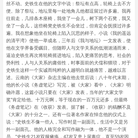
丝不动。史铁生在他的文字中说：祭坛有点高，轮椅上去不方
便。除了祭坛，地坛里每一处地角儿他都逗留过许多遍。我再
往前走，几排条木座椅，我坐了一会儿，树下两个石凳，我又
坐了一会儿，这些椅凳史铁生不会坐过，但肯定会抚摸过许多
遍。我在想象他坐在轮椅上陷入沉思的样子。小说《我的遥远
的清平湾》使他一举成名，三年后《我与地坛》一文发表，使
他在文学界备受瞩目。但随即人与文学关系的低潮汹涌而来，
逼迫史铁生再次将轮椅摇进地坛，陷入更痛苦的思考。社会的
势利性，人与人关系的庸俗性，时事面前的犬儒和猥琐，对于
史铁生这样一个实诚而纯粹的人越明白就越痛苦，越难以言
述。云南的《大家》杂志主编在他去世后说：八十年代末期，
他的长小说《务虚笔记》写完，被《大家》看中，《大家》明
确许愿，这篇小说只要在《大家》发表，当年的“大家文学
奖”肯定给他。十万元啊，等于现在的一百万元还多，但最终
《务虚笔记》在《收获》发表。据了解，《收获》的稿酬不及
《大家》的十分之一。还有一位著名作家在悼念他的仪式上
说：“史铁生不像一些人，写作时是一副面孔，生活中又是另
外一副面孔。他的人格完全和写作融为一体，他不是一个演
员。”史铁生21岁双腿瘫痪，47岁又患上尿毒症，直至59岁因