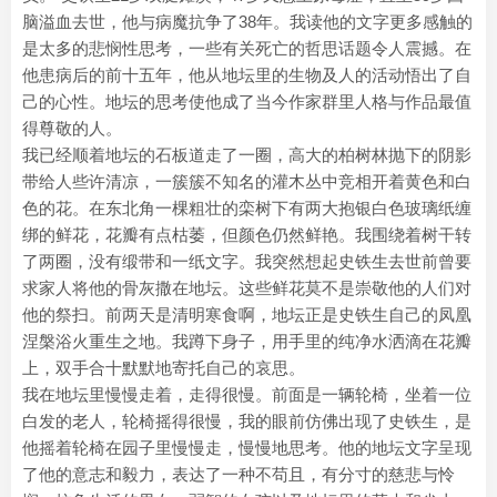
脑溢血去世，他与病魔抗争了38年。我读他的文字更多感触的
是太多的悲悯性思考，一些有关死亡的哲思话题令人震撼。在
他患病后的前十五年，他从地坛里的生物及人的活动悟出了自
己的心性。地坛的思考使他成了当今作家群里人格与作品最值
得尊敬的人。
我已经顺着地坛的石板道走了一圈，高大的柏树林抛下的阴影
带给人些许清凉，一簇簇不知名的灌木丛中竞相开着黄色和白
色的花。在东北角一棵粗壮的栾树下有两大抱银白色玻璃纸缠
绑的鲜花，花瓣有点枯萎，但颜色仍然鲜艳。我围绕着树干转
了两圈，没有缎带和一纸文字。我突然想起史铁生去世前曾要
求家人将他的骨灰撒在地坛。这些鲜花莫不是崇敬他的人们对
他的祭扫。前两天是清明寒食啊，地坛正是史铁生自己的凤凰
涅槃浴火重生之地。我蹲下身子，用手里的纯净水洒滴在花瓣
上，双手合十默默地寄托自己的哀思。
我在地坛里慢慢走着，走得很慢。前面是一辆轮椅，坐着一位
白发的老人，轮椅摇得很慢，我的眼前仿佛出现了史铁生，是
他摇着轮椅在园子里慢慢走，慢慢地思考。他的地坛文字呈现
了他的意志和毅力，表达了一种不苟且，有分寸的慈悲与怜