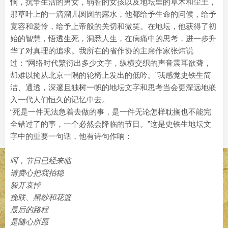
悯，抗争生活的男女，弱智的女孩以及地坛里的草木和尘土，
那草叶上的一滴溜儿圆圆的露水，他都给予生命的问候，给予
宽容和爱怜，给予上帝般的关切和微笑。在地坛，他获得了初
始的智慧，悟透生死，洞悉人生，在病痛中的思考，进一步升
华了对真理的追求。我所在的省作协的主席作家张炜说
过：“网络时代繁衍出多少文字，纵横交织的声音震耳欲聋，
却难以掩从北京一隅的轮椅上发出的低吟。”我感觉史铁生简
洁、通透，深邃且独树一帜的地坛文字和思考当会更深远地嵌
入一代人们恒久的记忆中去。
“死是一件无法急着去做的事，是一件无论怎样耽搁也不能完
全错过了的事，一个必然会降临的节日。”这是史铁生地坛文
字中的重要一句话，他有诗句作响：
呵，节日已经来临
请费心把我拍稳
躲开哀悼
挽联、黑纱和花篮
最后的路程
是随心所愿