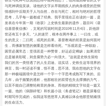
铁生与死神可以说熟悉得不能再熟悉了，他用成熟睿智的文字
与死神调侃笑谈。读他的文字从早期残疾人的肉身感受的悲悯
情感到中后期关于人与自然，存在与死亡，相对与绝对的哲理
思考，几乎每一篇都成了经典。我手里现在正在读的一篇，是
发表在今年第一期《收获》上史铁生最新的遗作，题目叫《昼
信基督夜信佛》，文尾的写就时间是2010年11月4日，距他辞
世还有五十多天。“人的迷茫，根本在两件事上：一曰生，或
生的意义：二曰死，或死的后果。基督教诲的初衷是如何面对
生，而佛家智慧的侧重是怎样看待死。”“乐观若是一种鼓励，
困苦必属常态：坚强若是一种赞誉，好运必定稀缺；如果清官
总是被表彰呢，则贪腐势力必一向强大。”这就是史铁生留给
我们的另一类悟透了的人生启迪。说实话，史铁生这等境界的
禅言，我一时还读不懂，悟不透，思不清。我在想他的文字在
那一种极端困境中是怎样一个字一个字思考成熟写下来的。后
几年，由于频繁的透析，他那粗壮的双臂也失去撑挪的力气，
以至不能自已调整轮椅里的身体。而他的精细文字却是一篇又
一篇。他的《病隙碎笔》和长篇小说《务虚笔记》都是尿毒症
时期写作完成的，似我这等悠悠常人真难以体会他那坚韧顽强
的生命活力。