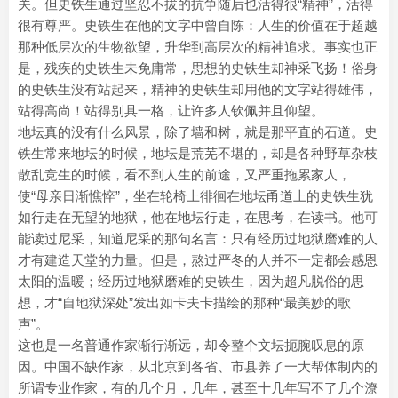
关。但史铁生通过坚忍不拔的抗争随后也活得很“精神”，活得
很有尊严。史铁生在他的文字中曾自陈：人生的价值在于超越
那种低层次的生物欲望，升华到高层次的精神追求。事实也正
是，残疾的史铁生未免庸常，思想的史铁生却神采飞扬！俗身
的史铁生没有站起来，精神的史铁生却用他的文字站得雄伟，
站得高尚！站得别具一格，让许多人钦佩并且仰望。
地坛真的没有什么风景，除了墙和树，就是那平直的石道。史
铁生常来地坛的时候，地坛是荒芜不堪的，却是各种野草杂枝
散乱竞生的时候，看不到人生的前途，又严重拖累家人，
使“母亲日渐憔悴”，坐在轮椅上徘徊在地坛甬道上的史铁生犹
如行走在无望的地狱，他在地坛行走，在思考，在读书。他可
能读过尼采，知道尼采的那句名言：只有经历过地狱磨难的人
才有建造天堂的力量。但是，熬过严冬的人并不一定都会感恩
太阳的温暖；经历过地狱磨难的史铁生，因为超凡脱俗的思
想，才“自地狱深处”发出如卡夫卡描绘的那种“最美妙的歌
声”。
这也是一名普通作家渐行渐远，却令整个文坛扼腕叹息的原
因。中国不缺作家，从北京到各省、市县养了一大帮体制内的
所谓专业作家，有的几个月，几年，甚至十几年写不了几个潦