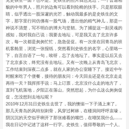
见史铁生一面？也不是。史铁生的照片我也见过，一个普通相
貌的中年男人，照片的边角可以看到轮椅的扶手。只是那双眼
睛，似乎透出一股深邃的光芒，触动我最多的是史铁生的文
字，那字里行间仿佛有一股气场，透出他的精气神儿，那是一
种说不清楚，写不明白的博大与坚韧。为了捕捉这一刻灵魂的
感知，我对我自己说：我要去地坛，可是我又去了北京许多
次，每一次都是匆匆忙忙，急急促促。有一次坐在回青岛的班
机客舱里，浏览一张报纸，突然看到史铁生的名字，心里咯一
下，自言自语了一句，唉呀，忘了去地坛了。事实是以后又去
了北京多次，终究没有去地坛。又有一次晚上从青岛飞北京，
工作结束到深夜二点多，就在人家的办公室睡下了。接近中午
时醒来吃了个便餐，接待的朋友问：今天回去还是在北京走走
再待一天？我挥挥手说：马上订票，北京没什么走的地方了，
直到飞机落地，夕阳正在落山。突然想起，为什么这么匆匆促
促，怎没想到去地坛呢？
2010年12月31日史铁生去世了，我的懊恼一下子涌上来了。
那几天青岛的风特别刺骨，风穿过树林，在楼洞间呼呼哀嚎，
阴沉沉的天空似乎咧开了那张难看的嘴巴，在嘲笑我什么……
我在日记中记述了这样一行字。史铁生，值得尊敬的一个人。