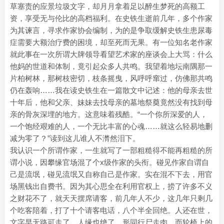
草塞责的应景垃圾文字，却月月拿着足以醉生梦死的高额工
资，享受无与伦比的高档福利。在史铁生逝前几年，多个作家
为其谏言，寻求作家协会编制，为的是争取缓解史铁生患尿毒
症需要大额治疗费的困境，却至死而无果。有一位知名老作家
就此事在一次所谓大牌领导看望艺术家的座谈会上大骂：什么
他妈的世道和体制，竟引起众多人共鸣。我望着地坛南隅那一
片柏树林，那树枝密切，枝条摇曳，风呼呼窜过，仿佛那共鸣
仍在轰响……我在读史铁生在一篇散文中记述：他的母亲去世
十年后，他和父亲、妹妹去找母亲的墓地祭奠竟然没有找到母
亲的骨灰深埋的地方。这意味着残酷。“一个你所深爱的人，
一个饱经艰难的人，一个无比丰富的心魂……就这么轻易地删
减为零了？”读到这儿谁人不潸然泪下。
我认识一个所谓作家，一生就写了一部粗糙得不能再粗糙的所
谓小说，因攀缘官场混了个x级作家的头衔。碰见作家自谓自
己是流氓，碰见流氓又自称自己是作家。实在混不下去，用官
场黑钱出自费书。因为其心思全在利用官权上，捞了许多不义
之财花不了，就天天摆席请客，前几年人不少，这几年只剩几
个吃客陪着，打了十个请客电话，八个半全回绝。人还在世，
文字早无路可走了，人缘也绝了，形同行尸走肉。而轮椅上的