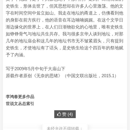
史铁生，形体去世了，但其思想却在许多人心里激荡。他的文
字在时间空间中耸立如山。我走在地坛的甬道上，仿佛看到他
的身影在前方疾行，他的语音在耳边喃喃娓娓。在这个文学日
渐边缘化的世界上，在人们日渐物欲化的心地里，唯有史铁生
如铮铮骨气与地坛共生共存。我与很多京华人谈到地坛，对那
几年的地坛庙会和这几年的地坛书市无不皱紧眉头，只有提到
史铁生，才使地坛有了话头，是史铁生给这个四百年的祭地赋
予了内涵。
写于2009年5月中旬于大庙山下
原载作者原创《无奈的思绪》（中国文联出版社，2015.1）
李鸿春更多作品
世说文丛总索引
赞 (
4
)
未经允许不得转载：