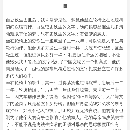
四
自史铁生去世后，我常常梦见他，梦见他坐在轮椅上在地坛树
荫间缓缓而行。白昼读史铁生的文字，晚间很容易催生几多清
晰难以忘记的梦，只有史铁生的文字才有健梦的魔力。
坐在轮椅上的史铁生一坐就坐了三十八年，可以说是大半生与
轮椅为伴。他像贝多芬发生耳聋时一样，哭泣悲伤绝望，甚至
轻生过，但他也像贝多芬一样：“我要扼住命运的咽喉，不让
他毁灭我！”以他的文字站到了中国文坛的一个制高点。他的
肉身湮灭了，但他的超常思考通过他的文字扎实耸立在许许多
多的人们心中。
坐在轮椅上的铁生，其一生过得落寞也过得沉重，患病后一二
十年，经济拮据，生活困苦，居住条件也差。去世前一二十
年，因文学创作改变了境遇，但因他的正直与操守，人品与文
字的坚贞，只是稍微有所好转。但随后再患花钱如流水的尿毒
症治疗，如没有他人帮扶，那困境几近无法言说。他的病不但
制约了他个人的奋争也影响了他的家人。他的母亲49岁就去世
了，不能不说是史铁生病后的困顿对母亲的思虑极度压抑有