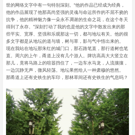
世的网络文字中有一句特别深刻。“他的作品已经成为经典，
他的作品展现了他那高尚坚强的灵魂与命运所作的不屈不挠的
抗争，他的精神魅力像一朵永不凋谢的生命之花，在这个冬天
得到了永存。”深刻打动了我的也是他的文字中散发出来的那
些平实、宽厚、坚强和乐观那这一切，都与地坛有关。他的很
多文字都是从地坛的道与墙，树与草，影与气中悟出来的。
现在我站在地坛那朱红的城门口，那石路笔直，那行道树也笔
直。周六的上午，甬道上没有几个游人。牌坊高高大大竖立在
那儿，竟将马路上的喧嚣挡住了，一边车水马龙，人流攘攘，
一边沉静无声，微风轻荡。地坛果然给人一种肃穆的悠然。
那甬道上还有史铁生的车印，那林草间还有史铁生的气息吗？