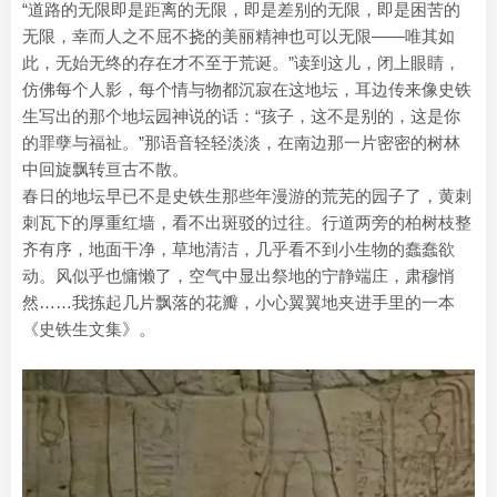
“道路的无限即是距离的无限，即是差别的无限，即是困苦的
无限，幸而人之不屈不挠的美丽精神也可以无限——唯其如
此，无始无终的存在才不至于荒诞。”读到这儿，闭上眼睛，
仿佛每个人影，每个情与物都沉寂在这地坛，耳边传来像史铁
生写出的那个地坛园神说的话：“孩子，这不是别的，这是你
的罪孽与福祉。”那语音轻轻淡淡，在南边那一片密密的树林
中回旋飘转亘古不散。
春日的地坛早已不是史铁生那些年漫游的荒芜的园子了，黄刺
刺瓦下的厚重红墙，看不出斑驳的过往。行道两旁的柏树枝整
齐有序，地面干净，草地清洁，几乎看不到小生物的蠢蠢欲
动。风似乎也慵懒了，空气中显出祭地的宁静端庄，肃穆悄
然……我拣起几片飘落的花瓣，小心翼翼地夹进手里的一本
《史铁生文集》。