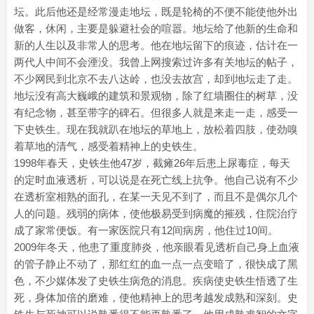
坛。此后他还是经常漫走地坛，既是轮椅的不便不能使他外出
做客，休闲，主要是躲避社会的喧嚣。地坛给了他新的生命和
新的人生以及非常人的思考。他在地坛留下的痕迹，估计在一
两代人中间不会湮没。我曾上网搜索过许多有关地坛的帖子，
不少网民到北京不去八达岭，也没去故宫，却到地坛走了走。
地坛没有高大巍峨的建筑和景观物，除了红墙圈住的树草，没
有纪念物，甚至带字的碑石。但很多人就是来走一走，感受一
下史铁生。现在我就趴在地坛的草地上，放松着四肢，使劲嗅
着草地的清气，感受着精神上的史铁生。
1998年春天，史铁生他47岁，截瘫26年后患上尿毒症，每天
的定时血液透析，可以说是在死亡线上抗争。他自己说有不少
在透析室相熟的面孔，在某一天见不到了，而且不是偶尔几个
人的问题。残弱的病体，使他极易受到病魔的摧残，住院治疗
成了家常便饭。有一家医院只有12间病房，他住过10间。
2009年冬天，他患了重度肺炎，他亲眼看见透析自己身上血液
的管子静止不动了，那红红的血一点一点变暗了，很快成了黑
色，不少媒体发了史铁生病危的消息。疾病使史铁生悟透了生
死，身体加倍的磨难，使他精神上的思考越发成熟和深刻。史