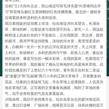
艰辛历程。
沿校门口大街向北去，西山墙还写有毛泽东题“向雷锋同志学
习”和雷锋头戴红五星棉帽的红色传播图像。最北的一趟校舍
后墙紧挨来时进村的大道和堤坝。
我沿着很陡的堤坝爬上坝顶，站在南堤岸向东望去，长满杂
草，窜绿的树，沿着堤坡与道路望不到头，渺无一人，很远处
树梢顶上的血红色的十字架探出，正向我眺望。歪过身，眼前
的胶河，两岸芦苇连绵密集，淡绿的河水里，黄澄澄柔柔的
美，白帆样一长片一长片的云浮在湛蓝的天空，天上河里、黄
土村庄，联袂映衬，乡村的悠闲与宁静，跃然入心房，奏起欢
快的旋律。像是写生的一幅水彩画，在我的面前，也展现在了
世界的怀抱里，我折服在了穗头沉甸甸的红高粱画夹里啦。此
时我也像是到了上世纪六十年代初，童年莫言在村东二里远，
放“谢廖沙”和“瓦丽雅”两只小羊的辽阔大草甸子，开着繁多的
花朵，结巢的云雀猛地飞起，羊在草地上追逐跳跃，人也高兴
地在草地打滚。正写着的文章像春风拂面，闻到了草地的香
气，似乎还有牲畜的气息在鼻翼旋涡。
夕阳余晖，我仍不舍得离开去。站在杂草丛生的胶河南堤回
望，透过行道树、广场街巷，细琢莫言旧居，绿风吹拂的是万