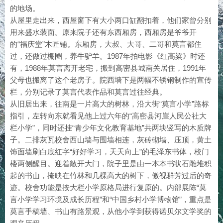
的地场。
从屋里走出来，西屋窗下有大小两口缸翻扣着，他们家曾分别
用来盛水装面。原来院子还有东西厢房，西厢房是爷爷开
的“福庆堂”木匠铺。东厢房，大叔、大哥、二哥和莫言都住
过，还做过棚圈，养牛驴羊。1987年拍电影《红高粱》时还
有，1988年莫言离开老宅，搬到高密县城南关居住，1991年
父母也搬离了这个老房子。院西墙下是两幅不锈钢制作的宣传
栏，分别记录了莫言代表作品和莫言过往经典。
从旧居出来，往南是一片高大的树林，沿大街“莫言小学”路标
指引，左转向东就看见他上过六年的“高密县河崖人民公社大
栏小学”，同时还挂“青少年文化教育基地”共两块竖写的木质牌
子。二排灰瓦校舍西山墙与围墙相连，灰砖砌墙、压顶，黄土
饰面墙刷白底红字“好好学习，天天向上”的毛泽东书体，校门
楼两侧醒目。迎着敞开大门，院子里是由一本本书状石雕堆积
起的书山，掩映在竹林和几棵高大的树下，傲视群芳过后的奇
迹。校舍功能是按大栏小学原格局进行复原的。内部展陈“莫
言小学学习环境及成长历程”和“中国乡村小学博物馆”，重点是
莫言手稿墙、书山有路景观，从他小学到获得诺贝尔文学奖的