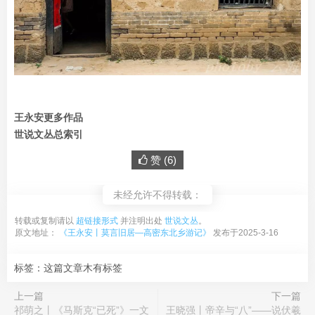
王永安更多作品
世说文丛总索引
赞 (
6
)
未经允许不得转载：
转载或复制请以
超链接形式
并注明出处
世说文丛
。
原文地址：
《王永安丨莫言旧居—高密东北乡游记》
发布于2025-3-16
标签：这篇文章木有标签
上一篇
下一篇
祁萌之丨《马斯克“已死”》一文
王晓强丨帝辛与“八”——说伏羲