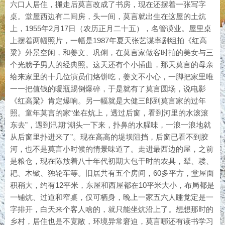
六口人居住，搬走后莫言改成了书房，现在还摆着一张写字
桌。堂屋西边有二间房，头一间，莫言就出生在这屋的土炕
上，1955年2月17日（农历正月二十五），名管谟业。屋里桌
上摆着两幅照片，一幅是1987年夏天张艺谋率剧组拍《红高
粱》外景空闲，和姜文、巩俐，在莫言家做客时拍的美女与三
个光膀子男人的经典照。这天还有个小插曲，那天莫言的母亲
给来家里的十几位演员们烙饼吃，姜文不小心，一脚把家里唯
一一把值钱的暖瓶踢倒爆碎，于是就有了莫言圆场，说电影
《红高粱》肯定爆响。另一幅就是大健三郎到莫言家的过年
照。童年莫言的家“坐在炕上，透过后窗，看到河里的水滚滚
东去”，遇到汛期“潮头一下来，扑鼻的水腥味，一浪一浪地就
从后窗里扑进来了”。现在高高的堤坝阻挡，后窗已看不到胶
河，也不是莫言小时候的情景味道了。走进最西边的屋，之前
是粮仓，现在陈放着八十年代初期大包干时的农具，犁、耧、
耙、木锨、独轮车等。旧居共有五个房间，60多平方，堂屋面
积稍大，约有12平米，东屋和西屋都在10平米大小，布局都是
一铺炕、过道和窄桌，仅可栖身，晚上一家五六人睡觉定是一
字排开，白天来个客人啥的，就只能坐炕沿上了。想想那时的
乡村，居住也是不宽敞，环境异常窘迫，莫言哪还有读书学习