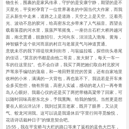
物生长，围裹的是家风传承，守护的是安康宁静，期望的是不
灭星光，平安村孕育了一位世界著名的中国当代大作家，而我
正从新生中走来，道路之上是道路，天空之上是天空。泛着亮
光、波动不息的胶河，给高密东北乡带来了人气福音。西望去
载着落霞的河水里，蔟蔟芦苇摇曳，一座仿古石栏大桥跨越河
面，南北贯通，靚旗招引。大河向东，洹洹流入渤海、黄海，
神智赐予这个依河而居的村庄与老屋灵气与神道贯通。
意犹未尽的我下得堤坝来到街市，与翁媪拉呱，探些街头巷尾
的佳话，“莫言的书都是由他二哥卖，发大财了，每天一车一
车的往这里拉”。也不会白讲，我买了两把她们取自村北胶河
芦苇亲手编结的蒲扇，和一堆田野里挖的苦菜，还有自家地里
收种的小米，满满的一大背包，再也装不下。我说若是开车来
会多买您些，物有所值，高密人实诚，感动的老人们一再夸青
岛人心眼好。我最心仪的还是买了两把带穗高粱带了回家，可
以随时回味高密东北乡，予我熏陶、给我的愉悦。当然更是想
要在人前沾洋沾洋，我到过莫言老家，既开了眼界，又沾灵
气、蛟龙河润我。这可以说是我退休后“字里行间寻觅愉悦，
花语诗话栽种日子”的惬意契合吧。
15:55，我在平安桥与大栏的路口等来了返程的蓝色大巴车，