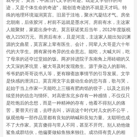
就夸赞，“莫言，中国当代文学的奇迹。既是文学创作的奇
迹，又是个体生命的奇迹”，能创造奇迹的不就是天才吗。特
殊的地理环境滋润莫言。旧居于洼地，聚水汽凝结才气。房坐
北朝南，后依胶河，村前不远就是墨水河。房前有水，主这家
人能聚财，家庭出身中农。莫言获诺奖后当年，2012年度版税
收入2150万元。而房后有水，且是河流，主这家人能出知识渊
源的文曲星，莫言家上辈有医生、会计，同辈人大哥是六十年
代的大学生。拥有家传奇异的生命意志。能吃，大喊大叫，吃
了母亲的还夺过堂姐的饭。两岁掉进院子东南角上用砖砌的又
大又深的茅坑里，被大哥及时发现救生。源于身边人的影响。
爷爷奶奶哥哥说书人等，更有聊斋故事情节的引导发展。文学
是快感的泄洪口。莫言用文字去拨动生命的悲与喜，歌与哭，
起始于当上作家一天能吃上三顿有肥肉馅的饺子，以及之后持
续坚持的信念与情怀。对高密东北乡存有一种感情，不仅仅只
是吃饱后的念想，而是一种精神的存有，他看不得别人的痛
苦，要替天行道，去呼去叫，诉说这个时代对儿女的不公平，
纵观他每一部作品里都有良知的呐喊和良知力量。太聪明也成
不了大作家。莫言傻得与常人不同，甚至不开窍。别人劝他做
鲨鱼成群结伙，他偏要做鲸鱼独来独往。成功得有贵人的相