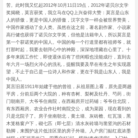
苦。此时我又忆起2012年10月11日19点，2012年诺贝尔文学
奖揭晓，莫言获奖，我立马在QQ上兴奋得大赞：莫言是山东
人的骄傲，更是中国人的骄傲，汉字文学一样会被世界赞美，
中国作家感动了全人类。虽然在这之前，著名剧作家、小说家
高行健也获得了诺贝尔文学奖，但他是法籍华人，所以莫言是
第一个获诺奖的中国人。中国的每一个行道里都有祖师爷，就
打那时起，我要去朝拜心中的神殿，深深地埋藏在心里了。十
多年来因工作忙，即使退休后有了些闲暇也没能成行，直到去
年六月一场烈火淬心的洗礼，提醒我要及早在有生之年实现愿
望，不止于自己是一位诗人和作家，更在于我是山东人，我是
中国人。
莫言旧居1911年始建于他的曾祖，从祖居图上看，原先是两趟
平房，分前后两个大院的，种有杏树、梨树及牡丹、芍药，街
门朝南开。大爷爷住南院，在西厢房开过药铺；爷爷住北院，
有东西厢房。农业合作社时南院交公，成为菜园，现在看到的
只是北院子了。房子坐南朝北，黄土墙、灰砖檐、红瓦顶，黑
木笼格窗户下，砌七匹（即七层）清水灰砖墙与凿竖沟的石材
勒脚，来围护这片低洼区里的房子外墙。入户房门贴红底浓墨