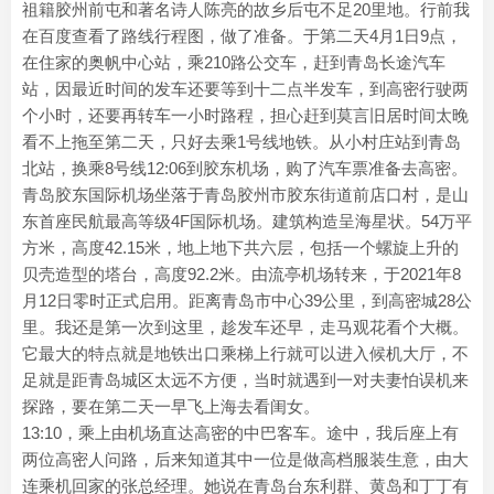
祖籍胶州前屯和著名诗人陈亮的故乡后屯不足20里地。行前我
在百度查看了路线行程图，做了准备。于第二天4月1日9点，
在住家的奥帆中心站，乘210路公交车，赶到青岛长途汽车
站，因最近时间的发车还要等到十二点半发车，到高密行驶两
个小时，还要再转车一小时路程，担心赶到莫言旧居时间太晚
看不上拖至第二天，只好去乘1号线地铁。从小村庄站到青岛
北站，换乘8号线12:06到胶东机场，购了汽车票准备去高密。
青岛胶东国际机场坐落于青岛胶州市胶东街道前店口村，是山
东首座民航最高等级4F国际机场。建筑构造呈海星状。54万平
方米，高度42.15米，地上地下共六层，包括一个螺旋上升的
贝壳造型的塔台，高度92.2米。由流亭机场转来，于2021年8
月12日零时正式启用。距离青岛市中心39公里，到高密城28公
里。我还是第一次到这里，趁发车还早，走马观花看个大概。
它最大的特点就是地铁出口乘梯上行就可以进入候机大厅，不
足就是距青岛城区太远不方便，当时就遇到一对夫妻怕误机来
探路，要在第二天一早飞上海去看闺女。
13:10，乘上由机场直达高密的中巴客车。途中，我后座上有
两位高密人问路，后来知道其中一位是做高档服装生意，由大
连乘机回家的张总经理。她说在青岛台东利群、黄岛和丁丁有