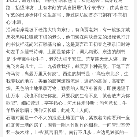
14:20，谢过司机一路的介绍和热情，看他远去，我穿过马
路，抬望牌坊，上有木刻的“莫言旧居”几个隶书字，由莫言在
军艺的恩师徐怀中先生题写，穿过牌坊回首亦书刻有“不忘初
心”木匾。
沿河南岸堤坡下砼路大街向东行，有商贾老妇，有一簇簇穿戴
黑衣黑帽拉呱或下棋的老头，他们聚在两块矗立的淡绿色打开
的书状样花岗岩石雕基台前，这是莫言己丑初春之夜录旧时诗
句左手亲题书诗碑。上面是繁体字，词儿精彩。东边的刻书
是“少年辍学牧牛羊，老家大栏平安庄。荒草连天无人迹，野
兔飞奔鸟儿忙。二十九省数我狂，栽罢萝卜种高粱。下笔千言
倚马待，离题万里又何妨”。西边的刻书是：“高密东北乡，生
我养我的地方，美丽的胶河滚滚流淌，遍野的高粱，高密辉
煌。黑色的土地承载万物，勤劳的人民淳朴善良，即便远隔千
山万水，我也不能把你忘。只要我的生命不息，就会放声为你
歌唱”。细细读过，字字钻心，河水住步聆听；句句意长，牛
羊昂首歌唱；我仰天长叹，此处天上人间。
石雕对面是一个不大的混凝土地面广场，紧挨着向南看到一座
红瓦黄土墙的房子，围着一圈木竹制作的栅栏。一间管理室旁
竖一块木牌，上书“莫言旧居”。南行不几步，左边见独孤的一