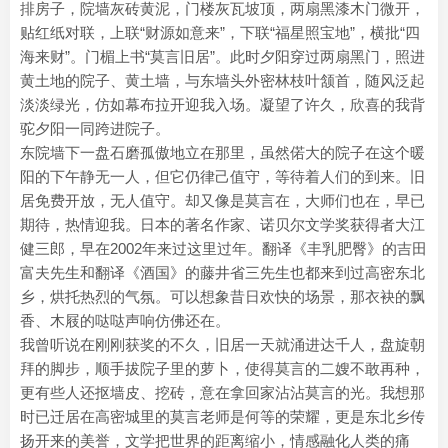
排房子，院墙灰砖黄泥，门楼灰瓦坡顶，两扇黑漆木门微开，
贴红纸对联，上联“财源如意来”，下联“福星照宝地”，横批“四
海来财”。门楣上书“莫言旧居”。此时夕阳穿过两扇黑门，照进
黄土地的院子、黄土墙，与东墙头外密林枝叶颔首，随风泛起
淡淡绿光，仿如幕布拉开迎我入场。凝望了许久，欣喜的我背
驼夕阳一同跨进院子。
东院墙下一盘石磨孤傲地立在那里，虽然偌大的院子在这个暖
阳的下午静无一人，但它仍律己值守，等待着人们的到来。旧
居免费开放，无人值守。却又像是莫言在，大师们也在，早已
期待，热情迎我。日本的著名作家、诺贝尔文学奖获得者大江
健三郎，早在2002年来过这里过年。翻译《丰乳肥臀》的吉田
富夫先生和翻译《酒国》的藤井省三先生也都来到过高密东北
乡，烘托热烈的气氛。可以想象昔日欢快的场景，那衣袂的飘
香、木屐的哒哒声响仿佛还在。
我曾听说在刚刚获奖的不久，旧居一天就涌进达千人，盘旋朝
拜的脚步，顺手拔院子里的萝卜，使得莫言的二嫂不敢再种，
更有些人还抠墙皮、挖砖，意在拿回家沾沾莫言的光。我想那
时已迁居在高密城里的莫言老师是何等的荣耀，更是东北乡传
扬开来的美誉，文学把世界的距离缩小，情感融化人类的痛