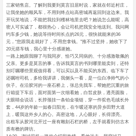
三家销售店。了解到我要到莫言旧居时说，家就在邻近村庄，
让我坐她的顺风车，不用到终点站高密城再返回到这边来。我
开玩笑地说，不能把我拉到穫秫地里去吧？她说怎么能呢，高
密人可实诚了，都很热心，会让司机把我安全地送到。我问网
约车多少钱，她说等待时间长点的26元，很快就能来的36
元，“您跟我走就好了，不用您拿钱。”推不过坚持，她收下了
20元搭车钱，我心里十分感谢她。
一路上她跟我聊了与我同岁、恰巧又同病的、十分感激敬佩的
父亲。更多是莫言的事，告诉我莫言的书到哪里能卖到，还特
别叮嘱哪些景观值得看，可以买以及不能买的东西。临下车了
还嘱咐司机，多给我讲讲，我侧头一看，是一位白净帅气的小
伙子。在沿胶河的一座石桥上，张总先我车，帮她把沉重的旅
行箱提下车后，面对面第一次细看她，白皙皮肤，透亮圆脸，
大眼睛会说话，长脖颈挂一条铂金项链，穿一件驼色毛绒长外
套，44岁的年龄一如春日阳光，在乍暖还寒的异乡田野大道
上，暖我这外乡人的心。高密这地，人心眼好，长得漂亮。
出租车从胶河北开过一座有雕刻石栏的桥，左手就看到仿古木
质有檐的牌坊。