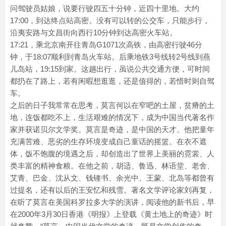
问驾驶员姑娘，说要行驶四五十分钟，近四十里地。大约
17:00，到达终点站高密。没有可以转的公交车，只能步行，
沿夷安路与文昌街向西行10分钟到达高密火车站。
17:21，乘北京南开往青岛G1071次高铁，由高密行驶46分
钟，于18:07顺利到青岛火车站。后乘地铁3号线转2号线到燕
儿岛站，19:15到家。这趟出行，虽说公共交通方便，可时间
都扔在了路上，若有闲暇想逛逛，还是值得的，若惜时则自驾
车。
之后的日子我常常在思考，莫言何以在窄吧的土屋，贫瘠的土
地，连饭都吃不上，生活艰难的情况下，成为中国当代著名作
家并获诺贝尔文学奖。莫言是奇迹，是中国的天才。他把童年
充满苦难、恶劣的生存环境变成自己童话的摇篮。在衣不遮
体，饭不饱腹的境遇之后，却创造出了世界上美丽的霓裳、人
类丰富的精神食粮。在他之前，胡适、鲁迅、林语堂、老舍、
艾青、巴金、沈从文、钱锺书、余光中、王蒙、北岛等都曾有
过提名，还有以后的王安忆和残雪。著名文学评论家刘再复，
在听了莫言在美国科罗拉多大学的演讲，阅读他的新书后，早
在2000年3月30日香港《明报》上登载《黄土地上的奇迹》时