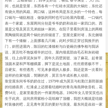
对联：“五福喜临门，四季交好运”，横批“春华满堂”。入门灶
间，也就是堂屋，东西各有一个红砖水泥面的大锅灶，东灶还
有烧火用的风箱、两口锅，这种布局是东北乡的一个特色，每
口锅与一铺炕相连，做饭的同时也可以给屋内取暖。一口锅代
表一个家庭，东屋两间分别是爷爷奶奶和叔叔一家四口的。西
屋是父母及莫言兄弟姐妹一家的。在院子里看到房顶上的两根
黑陶烟筒就是两个锅灶的排烟道了。堂屋北窗封堵，东北侧墙
下有一个矮橱，上面摞着几只碗，此时夕阳正穿过我推开的
门，斜照进屋内，陈旧的红漆矮柜与白瓷碗仿佛争相与我诉
说，莫言吃不饱饭艰辛的过往。屋内墙底部由毛石和灰砖砌
筑，往上由草泥灰抹平，因年久四壁斑驳、油了麻花。起脊屋
顶圆木梁和芦苇棚裸露，脚下是泥土地面，疙疙瘩瘩极不平，
且硬实、有些透亮，可见来参观的人极多。我还是第一次看到
这样的住家地面，简陋的房，莫言当年成长教人动容。
靠堂屋东间爷爷奶奶住过，1979年成为莫言与杜勤兰新郎新娘
的结婚喜房，红漆桌上还摆着结婚时的青岛海燕牌收音机，花
费54元，是家里最贵的一件家用电器。1982年女儿管笑笑也出
生于此房。这间房用紫粉小花纸糊了顶棚，我想大概就是结婚
时装修的吧，足见青年莫言的要好与浪漫。最东间是叔叔一家