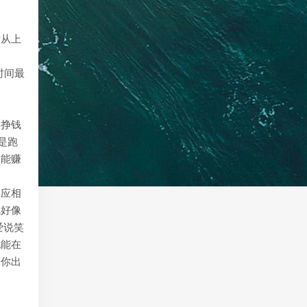
片从上
时间最
年挣钱
是跑
，能赚
形应相
就好像
爱说笑
他能在
给你出