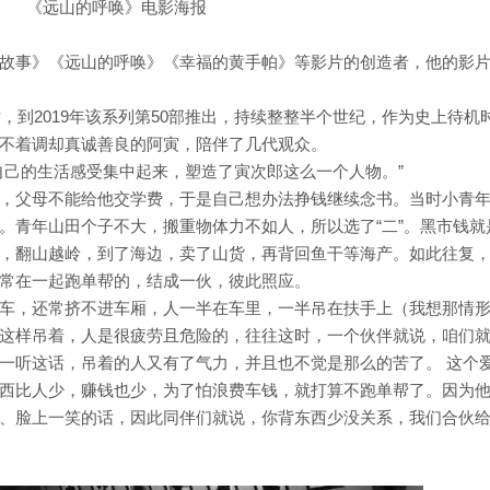
《远山的呼唤》电影海报
故事》《远山的呼唤》《幸福的黄手帕》等影片的创造者，他的影
世，到2019年该系列第50部推出，持续整整半个世纪，作为史上待机
不着调却真诚善良的阿寅，陪伴了几代观众。
自己的生活感受集中起来，塑造了寅次郎这么一个人物。”
，父母不能给他交学费，于是自己想办法挣钱继续念书。当时小青
。青年山田个子不大，搬重物体力不如人，所以选了“二”。黑市钱就
，翻山越岭，到了海边，卖了山货，再背回鱼干等海产。如此往复
常在一起跑单帮的，结成一伙，彼此照应。
车，还常挤不进车厢，人一半在车里，一半吊在扶手上（我想那情
这样吊着，人是很疲劳且危险的，往往这时，一个伙伴就说，咱们
一听这话，吊着的人又有了气力，并且也不觉是那么的苦了。 这个
西比人少，赚钱也少，为了怕浪费车钱，就打算不跑单帮了。因为
、脸上一笑的话，因此同伴们就说，你背东西少没关系，我们合伙