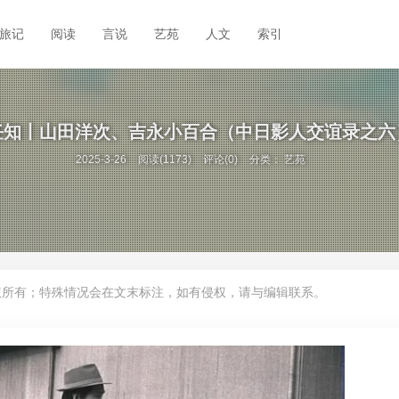
旅记
阅读
言说
艺苑
人文
索引
任知丨山田洋次、吉永小百合（中日影人交谊录之六
2025-3-26
阅读(1173)
评论(0)
分类：
艺苑
权所有；特殊情况会在文末标注，如有侵权，请与编辑联系。