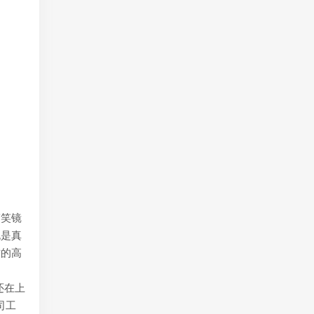
搞笑镜
也是真
作的高
还在上
司工