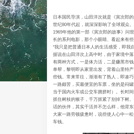
日本国民导演，山田洋次就是《寅次郎的
世纪80年代起，就深深影响了全球观众。
1969年他的第一部《寅次郎的故事》问
长的系列电影，那个小眼睛、看起来有些
“我只是把普通日本人的生活感受，即我
据说在山田洋次上高中时，由于家境中落
有两种方式，一是体力活，二是赚黑市钱
单帮，黎明即从家里出发，背着山里特产
些钱。常来常往，渐渐有了熟人，即凑巧
一路颇苦，买最便宜的车票，坐的是闷罐
当于国内火车或公交车拥挤时）。长时间
抓住树枝的猴子，千万抓紧了别掉下树。
话的伙伴，其实干活并不怎么样，他背东
大家一路劳顿疲惫时，说些使人心中一松
车钱。