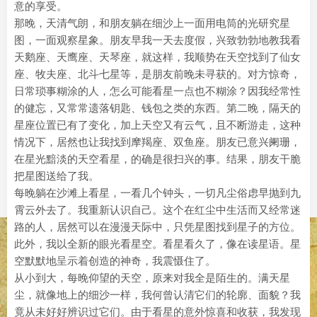
意的享受。
那晚，天清气朗，和朋友躺在细沙上一面用电筒的光研究星
图，一面观察星象。朋友早我一天去度假，兴致勃勃地教我看
天鹅座、天鹰座、天琴座，就这样，我顺势在天空找到了仙女
座、牧夫座、北斗七星等，是朋友前晚未寻获的。对方惊奇，
日常琐事糊涂的人，怎么可能看星一点也不糊涂？因我经常性
的健忘，又常常遗落钥匙、钱包之类的东西。第二晚，隔天的
星座位置已有了变化，加上天空又有云气，且不断游走，这种
情况下，居然也让我找到摩羯座、双鱼座。朋友已意兴阑珊，
在星光黯淡的天空看星，的确是很扫兴的事。结果，朋友干脆
把星图送给了我。
每晚躺在沙滩上看星，一看几个钟头，一切凡尘俗虑早抛到九
霄云外去了。我重新认识自己。这个在红尘中生活而又经常迷
路的人，居然可以在漫漫天际中，只凭星图找到星子的方位。
此外，我以全新的眼光看星空。看星看久了，像在读星语。星
空默默地呈示着创造的神奇，我震慑住了。
从小到大，每晚仰望的天空，原来对我全是陌生的。满天星
尘，就像地上的细沙一样，我何曾认清它们的轮廓、面貌？我
竟从未好好辨识过它们。由于看星的意外惊喜和收获，我发现