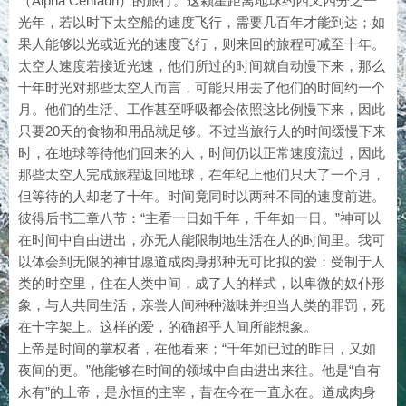
（Alpha Centauri）的旅行。这颗星距离地球约四又四分之一
光年，若以时下太空船的速度飞行，需要几百年才能到达；如
果人能够以光或近光的速度飞行，则来回的旅程可减至十年。
太空人速度若接近光速，他们所过的时间就自动慢下来，那么
十年时光对那些太空人而言，可能只用去了他们的时间约一个
月。他们的生活、工作甚至呼吸都会依照这比例慢下来，因此
只要20天的食物和用品就足够。不过当旅行人的时间缓慢下来
时，在地球等待他们回来的人，时间仍以正常速度流过，因此
那些太空人完成旅程返回地球，在年纪上他们只大了一个月，
但等待的人却老了十年。时间竟同时以两种不同的速度前进。
彼得后书三章八节：“主看一日如千年，千年如一日。”神可以
在时间中自由进出，亦无人能限制地生活在人的时间里。我可
以体会到无限的神甘愿道成肉身那种无可比拟的爱：受制于人
类的时空里，住在人类中间，成了人的样式，以卑微的奴仆形
象，与人共同生活，亲尝人间种种滋味并担当人类的罪罚，死
在十字架上。这样的爱，的确超乎人间所能想象。
上帝是时间的掌权者，在他看来；“千年如已过的昨日，又如
夜间的更。”他能够在时间的领域中自由进出来往。他是“自有
永有”的上帝，是永恒的主宰，昔在今在一直永在。道成肉身