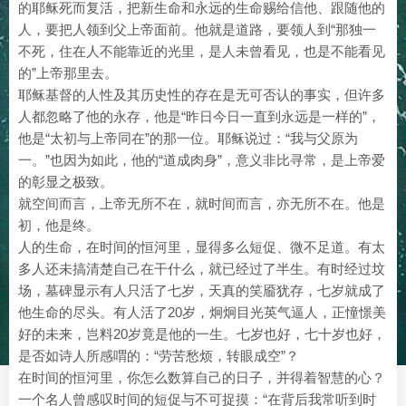
的耶稣死而复活，把新生命和永远的生命赐给信他、跟随他的
人，要把人领到父上帝面前。他就是道路，要领人到“那独一
不死，住在人不能靠近的光里，是人未曾看见，也是不能看见
的”上帝那里去。
耶稣基督的人性及其历史性的存在是无可否认的事实，但许多
人都忽略了他的永存，他是“昨日今日一直到永远是一样的”，
他是“太初与上帝同在”的那一位。耶稣说过：“我与父原为
一。”也因为如此，他的“道成肉身”，意义非比寻常，是上帝爱
的彰显之极致。
就空间而言，上帝无所不在，就时间而言，亦无所不在。他是
初，他是终。
人的生命，在时间的恒河里，显得多么短促、微不足道。有太
多人还未搞清楚自己在干什么，就已经过了半生。有时经过坟
场，墓碑显示有人只活了七岁，天真的笑靥犹存，七岁就成了
他生命的尽头。有人活了20岁，炯炯目光英气逼人，正憧憬美
好的未来，岂料20岁竟是他的一生。七岁也好，七十岁也好，
是否如诗人所感喟的：“劳苦愁烦，转眼成空”？
在时间的恒河里，你怎么数算自己的日子，并得着智慧的心？
一个名人曾感叹时间的短促与不可捉摸：“在背后我常听到时