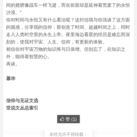
间的翅膀像战车一样飞逝，而在前面却是延伸着荒废了的永恒
沙漠。”
你对时间与永恒又有什么看法呢？这封信我与你浅谈了这方面
的观感，分享我的信仰：那创造了时间、超越时间之上，同时
走入人类时空里的永生上帝。夜里海边看星的经历是难忘而深
刻的，使我对宇宙、人生、信仰，有更新的体验。
相信你对宇宙万物的知识将与日俱增。但别忘了，在知识之
外，能得着智慧的心。
再谈。
慕华
信仰与见证文选
世说文丛总索引
赞 (
1
)
未经允许不得转载：