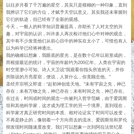
以往岁月看了千万遍的星空，其实只是模糊的一种印象，直到
我辨识了它们的方位，才赋予天空以意义。其实我还未掌握到
它们的轨迹，但已经有了全新的观感。
今天，一般人的科学知识普遍提高，亦助长了人对太空的兴
趣，对宇宙的认识，叫许多人再次检讨他们心中对神的观念，
其中有不少发觉他们从前心目中的神实在太小了，可惜也有人
以为科学已经将神逐出。
我的确难以想象，我眼底的星光，是在数十亿年以前形成的，
而根据最近的统计，宇宙的年龄约为200亿年。人类在宇宙的
时空里渺小可知。诗人大卫说“我观看你指头所造的天，并你
所陈设的月亮星宿，便说，人算什么，你竟顾念他。”
圣经开宗明义即道：“起初神创造天地。”未有宇宙之先，神已
存在；未有万物之先，神已存在；未有时间之先，神已存在。
在过去，时间或时间的观念一向被列入哲学范畴，由于爱因斯
坦和其他科学家，这才成为理工学的另一个境界。直到现在，
科学家才真正研究时间的本质。相对论证实了时间可以改变，
不再是静止的，像朝着一个方向而去的流水。爱因斯坦和罗伦
彻发现时间随速度改变。我们可以想象一次到阿拉法世纪星