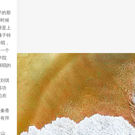
学的那
个时候
师是上
嗓子特
段唱，
握一个
学院
演唱的
的刘琪
基功
也在
《秦香
没有拜
金山