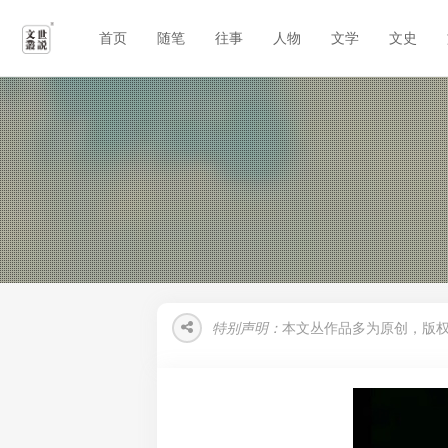
首页
随笔
往事
人物
文学
文史
特别声明：
本文丛作品多为原创，版