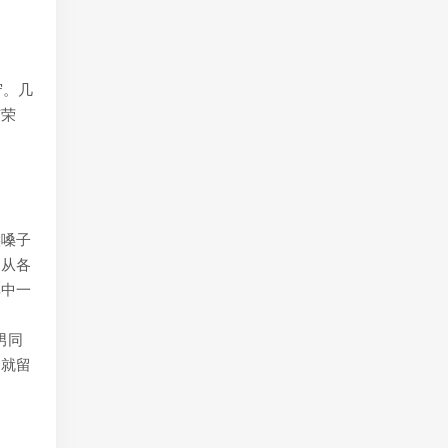
守。几
有荣
候嗓子
，从各
其中一
男同
，就留