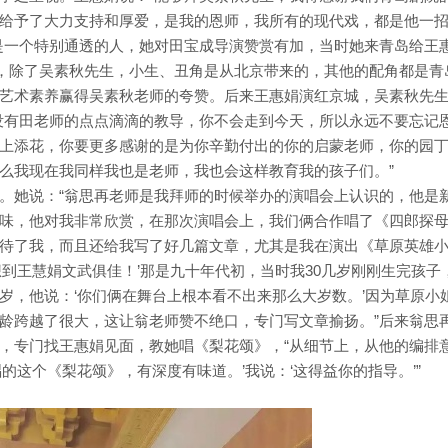
给予了大力支持和厚爱，是我的恩师，我所有的现代戏，都是他一
是一个特别通透的人，她对田宝成导演赞赏有加，当时她来青岛给王
》，除了吴素秋先生，小生、丑角是从北京带来的，其他的配角都是青
艺术素养赢得吴素秋老师的夸赞。后来王惠娟演红京城，吴素秋先
没有田老师的点点滴滴的教导，你不会走到今天，所以永远不要忘记
上添花，你要更多感谢的是为你辛勤付出的你的启蒙老师，你的园
么我现在我同样我也是老师，我也会这样教育我的孩子们。”
。她说：“翁思再老师是我拜师的时候举办的演唱会上认识的，他是
味，他对我非常欣赏，在那次演唱会上，我们俩合作唱了《四郎探母
待了我，而且还给我写了好几篇文章，尤其是我在演出《草原英雄
想到王慧娟文武俱佳！’那是九十年代初，当时我30几岁刚刚生完孩子
岁，他说：‘你们俩在舞台上根本看不出来那么大岁数。’因为草原小
龄跨越了很大，这让翁老师赞不绝口，专门写文章揄扬。”后来翁思
，专门找王惠娟见面，教她唱《梨花颂》，“从细节上，从他的编排
的这个《梨花颂》，有深度有味道。’我说：‘这得益你的指导。’”