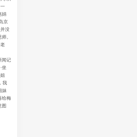
招一
惠娟
岛京
生并没
恩师。
丁老
新闻记
·坐
小姐
，我
姐妹
再给梅
意图