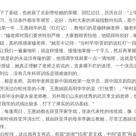
下了基础，也收获了京剧带给她的荣耀。回忆过往，历历在目：“上
习、生活条件都非常艰苦，还好，当时大家的幸福指数特别高，那
的第一年，王惠娟学的是《红灯记》，教他们的是穆静娴老师，穆老
：“穆老师对我们要求特别严格，大家都很害怕他，他唱得特别好，
，真的很感谢穆老师。”她至今记得：“当时学‘听罢奶奶说红灯’一
让我们一遍遍地听，就这样慢慢、慢慢地掌握一个字儿，然后再掌
‘就是砍的永远没有镟的圆’，他强调学戏就要一点一滴地抠，这就是
业授徒，她真正理解了老师之前说的，贪多嚼不烂的道理。一个演员
到位，没有几年科班训练是很难做到的。
，都是名师。高明华老师是新中国戏校第一批学员，跟中国京剧院
芳演过白蛇传里的小青。王惠娟跟高明华学的是《打焦赞》，“平时
社科班毕业的翟永俊老师教。另外我们山东的优秀的武旦李文娟老师，
里我学的武戏比较多，打下了厚实的武功基础。”
，每逢周日，王惠娟都去薛亚萍家学戏，张派代表性的传统戏，像
有时候薛亚萍演出忙，就由薛亚萍的母亲李婉云教她，尽管王惠娟
传。
白蛇传，这出戏有文有武，前面“游湖”“结亲”是文戏，中间“盗草”和