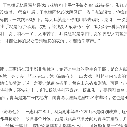
。王惠娟记忆最深的是这出戏的“打出手”“我每次演出就特‘保’，我们
没掉过。”很多年后，王惠娟回忆起这段经历，依旧充满深情，“你知
练的，一次踢200多下。每天我就是不停地用脚去踢呀，踢呀！一次
踢打出手就是为了保坑。哎呀，等我夏天放暑假回家，我妈妈一看我的
泪，说，咱不干了，太艰苦了。我说这就是梨园行说的‘要想人前显
险，才能让你的观众看到精彩的表演，才能给你掌声。”
绩，王惠娟在班里都非常优秀，她还是学校的学生会干部，是众人
，练就一身功夫，毕业演出，凭《白蛇传》一出大戏，引起省内名家的
她倍加赞赏，说一定要让她留在省里，留在山东省京剧院。可是“当
特别热，还特别‘土’，所以我就特别不喜欢。我说我一定要回到青岛
当然，青岛是她生长的地方，而青岛京剧院也曾经名家辈出，这也是
《救救他》，王惠娟在B组，因为剧本等各个方面不是特别成熟，这
郎与花魁》，尽管那个时候，她是以优异成绩分配到青岛京剧院，
，号称‘一窝旦’，按说论资排辈儿都排不上我。”可这毕竟是一个难