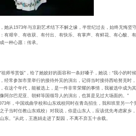
，她从1973年与京剧艺术结下不解之缘，半世纪过去，始终无悔坚
：有艰辛、有收获、有付出、有快乐、有掌声、有鲜花、有心酸、
成一种心愿：传承。
“祖师爷赏饭”，给了她姣好的面容和一条好嗓子，她说：“我小的时
，经常参加市里举行的接待外宾的演出，记得当时接待西哈努克时
，在这个年代，能被选上，是一件非常荣耀的事情，我被选中成为
像阿尔巴尼亚、朝鲜等国领导人的演出，也算是见过大场面的。”
1973年，中国戏曲学校和山东戏校同时在青岛招生，我和班里另一个
之子当时任教山东戏校）对我说，你是山东人，应该优先考虑家乡
山东。”从此，王惠娟走进了梨园，不离不弃五十余载。