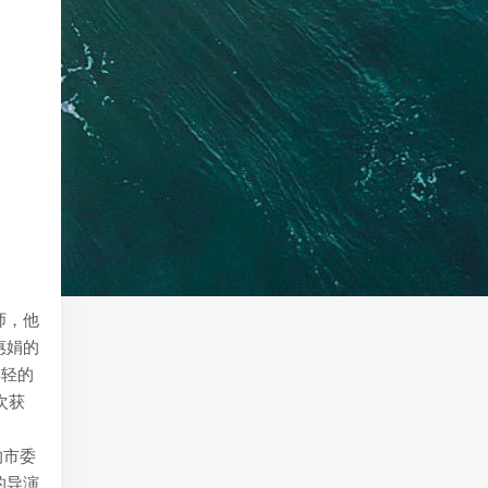
师，他
惠娟的
年轻的
次获
的市委
的导演