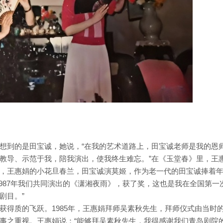
想到的是田宝诚，她说，“在我的艺术道路上，田宝诚老师是我的恩
教导、示范于我，陪我演出，使我终生难忘。”在《玉堂春》里，王
，王惠娟的小花旦春兰，田宝诚演莫姬，作为老一代的田宝诚捧着
1987年我们共同演出的《潇湘夜雨》，获了奖，这也是我在全国第一
剧目。”
获得质的飞跃。1985年，王惠娟拜师吴素秋先生，拜师仪式由当时
事之重视。王惠娟说：“能够拜吴素秋先生，我得感谢我们青岛剧院