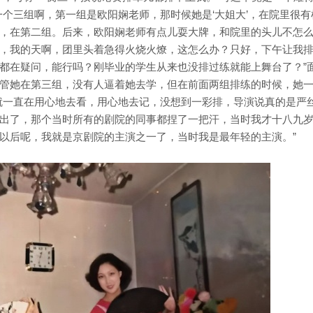
一个三组啊，第一组是欧阳娴老师，那时候她是‘大姐大’，在院里很有
，在第二组。后来，欧阳娴老师有点儿耍大牌，和院里的头儿不怎
，我的天啊，团里头着急得火烧火燎，这怎么办？只好，下午让我
都在疑问，能行吗？刚毕业的学生从来也没排过练就能上舞台了？”
管她在第三组，没有人逼着她去学，但在前面两组排练的时候，她
就一直在用心地去看，用心地去记，没想到一彩排，导演说真的是严
出了，那个当时所有的剧院的同事都捏了一把汗，当时我才十八九
以后呢，我就是京剧院的主演之一了，当时我是最年轻的主演。”