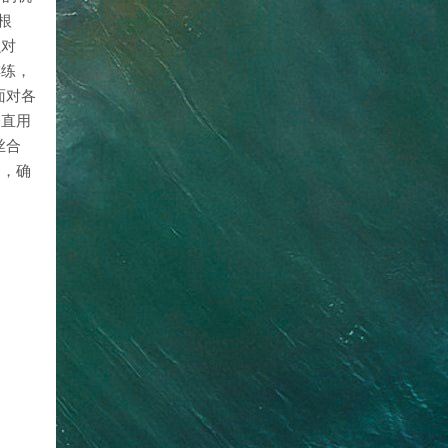
根
么对
排练，
面对各
一直用
丝合
岁，确