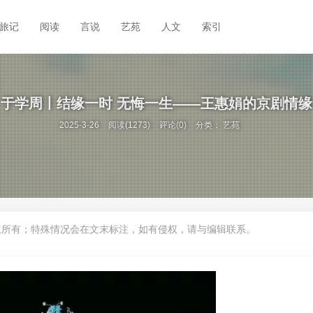
旅记
阅读
言说
艺苑
人文
索引
于学周丨结缘一时 无悔一生——王惠娟的京剧情缘
2025-3-26
阅读(1273)
评论(0)
分类：
艺苑
权所有；特殊情况会在文末标注，如有侵权，请与编辑联系。