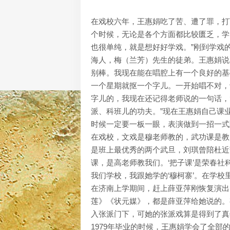
在戏校六年，王惠娟吃了苦、遭了罪，打
个时候，无论是各个方面都比较匮乏，学
也很单纯，就是想好好学戏。”刚到学戏
海人，梅（兰芳）先生的徒弟。王惠娟说
别棒。我现在能在唱腔上有一个良好的基础
一个星期就抠一个字儿。一开始唱不对，
字儿的，我现在还记得老师说的一句话，
派、科班儿的功夫。”现在王惠娟自己课
时候一定要一板一眼，表演做到一招一式
在戏校，文戏是穆老师教的，武功课是教
是班上最优秀的两个武旦，刘琪曾陪杜近
课，是高老师教我们。‘把子课’是荣春
我们学校，我跟她学的‘穆柯寨’。在学校
在济南上学期间，赶上薛亚萍刚恢复演出
莲》《状元媒》，都是薛亚萍给她说的。
入张派门下，可她的张派戏算是得到了真
1979年毕业的时候，王惠娟学会了全部的