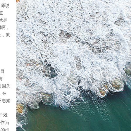
老师说
道
就是
腿啊，
贵，就
瞩目
青
时因为
，在
王惠娟
个戏
并作为
得的机