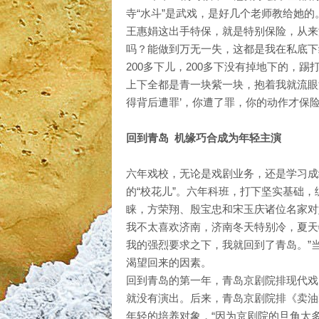
寺“水斗”是武戏，是好几个老师教给她的
王惠娟这出手特保，就是特别保险，从来
吗？能做到万无一失，这都是我在私底下
200多下儿，200多下没有掉地下的，
上下全都是青一块紫一块，抱着我就流眼
得背后遭罪’，你遭了罪，你的动作才保
回到青岛 机缘巧合成为年轻主演
六年戏校，无论是戏剧业务，还是学习成
的“校花儿”。六年科班，打下坚实基础
睐，方荣翔、殷宝忠和宋玉庆诸位名家对
我不太喜欢济南，济南冬天特别冷，夏天
我的强烈要求之下，我就回到了青岛。”
渴望回来的因素。
回到青岛的第一年，青岛京剧院排现代戏
就没有演出。后来，青岛京剧院排《卖油
年轻的培养对象，“因为京剧院的旦角太多