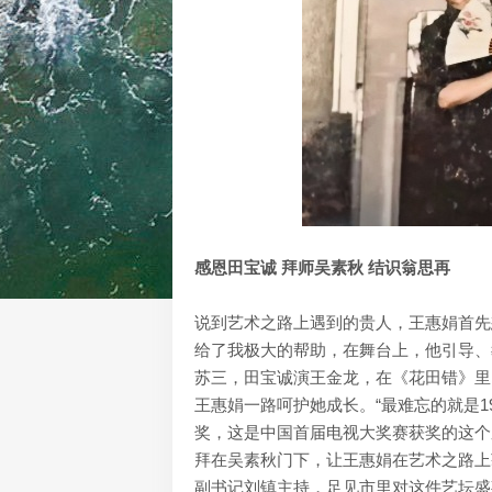
感恩田宝诚 拜师吴素秋 结识翁思再
说到艺术之路上遇到的贵人，王惠娟首先
给了我极大的帮助，在舞台上，他引导、
苏三，田宝诚演王金龙，在《花田错》里
王惠娟一路呵护她成长。“最难忘的就是
奖，这是中国首届电视大奖赛获奖的这个
拜在吴素秋门下，让王惠娟在艺术之路上
副书记刘镇主持，足见市里对这件艺坛盛