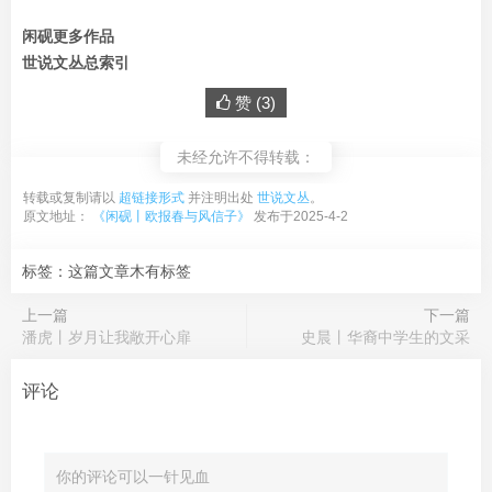
闲砚更多作品
世说文丛总索引
赞 (
3
)
未经允许不得转载：
转载或复制请以
超链接形式
并注明出处
世说文丛
。
原文地址：
《闲砚丨欧报春与风信子》
发布于2025-4-2
标签：这篇文章木有标签
上一篇
下一篇
潘虎丨岁月让我敞开心扉
史晨丨华裔中学生的文采
评论