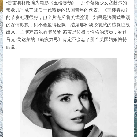
•普雷明格改编为电影《玉楼春劫》，那个落拓少女塞茜尔的
形象几乎成了战后一代叛逆的法国青年的代表。《玉楼春劫》
的节奏处理很好，但全片充斥着美式腔调，如果是法国式香颂
的深情款款，则不会显得轻飘，结尾那种淡淡哀愁的感觉也没
出来。主演塞茜尔的演员珍·茜宝是位极具性格的演员，看过
吕克·戈达尔的《筋疲力尽》肯定不会忘了那个美国姑娘帕特
丽夏。