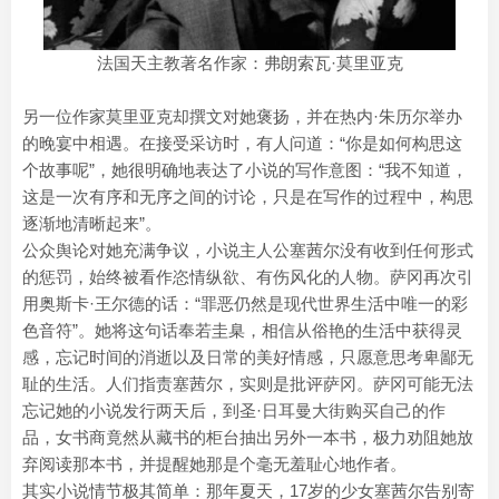
法国天主教著名作家：弗朗索瓦·莫里亚克
另一位作家莫里亚克却撰文对她褒扬，并在热内·朱历尔举办
的晚宴中相遇。在接受采访时，有人问道：“你是如何构思这
个故事呢”，她很明确地表达了小说的写作意图：“我不知道，
这是一次有序和无序之间的讨论，只是在写作的过程中，构思
逐渐地清晰起来”。
公众舆论对她充满争议，小说主人公塞茜尔没有收到任何形式
的惩罚，始终被看作恣情纵欲、有伤风化的人物。萨冈再次引
用奥斯卡·王尔德的话：“罪恶仍然是现代世界生活中唯一的彩
色音符”。她将这句话奉若圭臬，相信从俗艳的生活中获得灵
感，忘记时间的消逝以及日常的美好情感，只愿意思考卑鄙无
耻的生活。人们指责塞茜尔，实则是批评萨冈。萨冈可能无法
忘记她的小说发行两天后，到圣·日耳曼大街购买自己的作
品，女书商竟然从藏书的柜台抽出另外一本书，极力劝阻她放
弃阅读那本书，并提醒她那是个毫无羞耻心地作者。
其实小说情节极其简单：那年夏天，17岁的少女塞茜尔告别寄