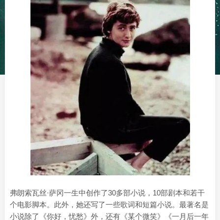
弗朗索瓦丝·萨冈一生中创作了30多部小说，10部剧本和若干
个电影脚本。此外，她还写了一些歌词和短篇小说。最著名是
小说除了《你好，忧愁》外，还有《某个微笑》《一月后一年