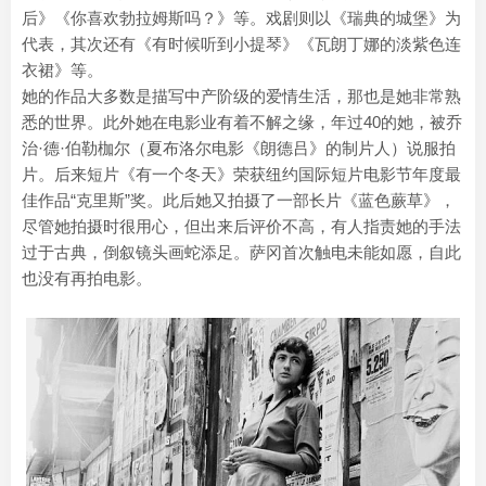
后》《你喜欢勃拉姆斯吗？》等。戏剧则以《瑞典的城堡》为
代表，其次还有《有时候听到小提琴》《瓦朗丁娜的淡紫色连
衣裙》等。
她的作品大多数是描写中产阶级的爱情生活，那也是她非常熟
悉的世界。此外她在电影业有着不解之缘，年过40的她，被乔
治·德·伯勒枷尔（夏布洛尔电影《朗德吕》的制片人）说服拍
片。后来短片《有一个冬天》荣获纽约国际短片电影节年度最
佳作品“克里斯”奖。此后她又拍摄了一部长片《蓝色蕨草》，
尽管她拍摄时很用心，但出来后评价不高，有人指责她的手法
过于古典，倒叙镜头画蛇添足。萨冈首次触电未能如愿，自此
也没有再拍电影。