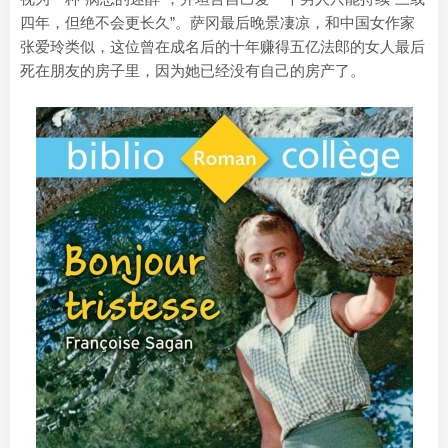
四年，但绝不会更长久”。萨冈最后晚景凄凉，和中国女作家
张爱玲类似，这位曾在成名后的十年赚得五亿法郎的女人最后
死在朋友的房子里，因为她已经没有自己的房产了。