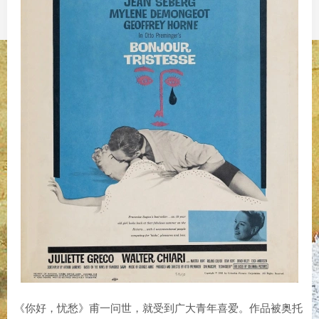
《你好，忧愁》甫一问世，就受到广大青年喜爱。作品被奥托