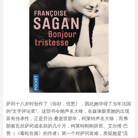
萨冈十八岁时创作了《你好，忧愁》，因此她夺得了当年法国
的“文学评论奖”。这部书令她声名大噪，在媒体眼里她的出现
富有传承性，正是乔治·桑逝世那年，柯莱特声名大噪，而弗
朗索瓦丝萨冈成名前的几个月，柯莱特刚刚辞世。艾尔维·巴
赞（《毒蛇在握》的作者）第一个对萨冈发难，质疑她是“流