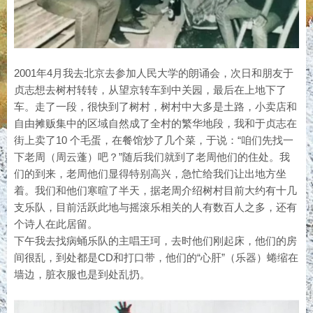
2001年4月我去北京去参加人民大学的朗诵会，次日和朋友于
贞志想去树村转转，从望京转车到中关园，最后在上地下了
车。走了一段，很快到了树村，树村中大多是土路，小卖店和
自由摊贩集中的区域自然成了全村的繁华地段，我和于贞志在
街上卖了10 个毛蛋，在餐馆炒了几个菜，于说：“咱们先找一
下老周（周云蓬）吧？”随后我们就到了老周他们的住处。我
们的到来，老周他们显得特别高兴，急忙给我们让出地方坐
着。我们和他们寒暄了半天，据老周介绍树村目前大约有十几
支乐队，目前活跃此地与摇滚乐相关的人有数百人之多，还有
个诗人在此居留。
下午我去找病蛹乐队的主唱王珂，去时他们刚起床，他们的房
间很乱，到处都是CD和打口带，他们的“心肝”（乐器）蜷缩在
墙边，脏衣服也是到处乱扔。