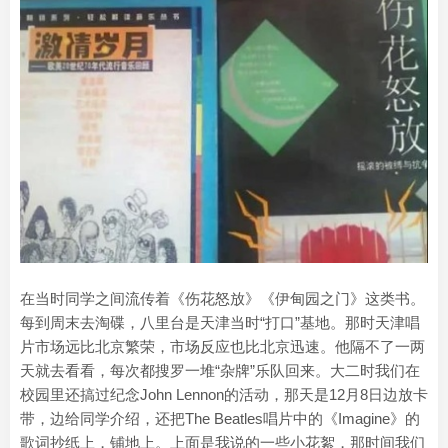
在当时同学之间流传着《伤花怒放》《伊甸园之门》这类书。
每到周末去淘碟，八里台是天津当时“打口”基地。那时天津唱
片市场远比北京繁荣，市场反应也比北京迅速。他隔不了一两
天就去看看，每次都搜罗一堆“杂牌”乐队回来。大二时我们在
校园里还搞过纪念John Lennon的活动，那天是12月8日边放卡
带，边给同学介绍，还把The Beatles唱片中的《Imagine》的
歌词抄纸上，铺地上。上面是我说的一些小花絮，那时间我们