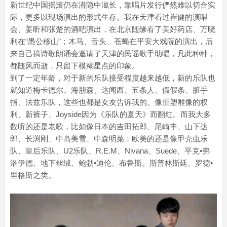
新世纪中国摇滚仍在潜隐中滋长，靠唱片发行俨然难以切合实
际，更多以现场演出的形式生存。我在天津看过崔健的演唱
会、姜昕和张楚的酒吧演出，在北京随缘看了美好药店、万晓
利在“愚公移山”；木马、舌头、苍蝇在平安大戏院的演出，后
来自己搞诗歌朗诵会邀请了天津的民谣歌手助唱，凡此种种，
都随风而逝，只留下模糊星点的印象。
到了一定年龄，对于新的乐队接受程度越来越低，新的乐队也
就知道梅卡德尔、海朋森、达闻西、五条人、假假条、脏手
指、法兹乐队，这些也都是女友告诉我的。像重塑雕像的权
利、新裤子、Joyside因为《乐队的夏天》而翻红。而我大多
数听的还是老歌，比如像日本的吉田拓郎、尾崎丰、山下达
郎、长渕刚、中岛美雪、中森明菜；欧美的还是像甲壳虫乐
队、皇后乐队、U2乐队、R.E.M、Nivana、Suede、平克•弗
洛伊德、地下丝绒、鲍勃•迪伦、布鲁斯。斯普林斯廷、罗德•
里格斯之类。