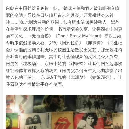
唐朝在中国摇滚界独树一帜。“菊花古剑和酒／被咖啡泡入喧
嚣的亭院／异族在日坛膜拜古人的月亮／开元盛世令人神
往……”如此飘逸灵动的歌词，如今听来依然美妙动人。黑豹
在生活里探求理想的价值、书写爱情的失落、让摇滚在中国更
加平民化，《无地自容》《Don＇Break My Heart》等歌曲如
今听来依然激动人心。郑钧《回到拉萨》《赤裸裸》《商业社
会》慵懒的腔调令我无聊的校园生活散发出光彩，那无赖味符
合我当时的乖僻趣味。其中对社会怪现象的反讽尤令人兴奋。
何勇的《垃圾场》、京味十足的《钟鼓楼》让我们回忆起那次
红红磡体育震撼人心的场面（何勇父亲何玉生为此曲演奏了出
神入化的三弦）、充满孩子气的《非洲梦》《姑娘漂亮》。让
我看到这个性情歌手多个侧面。