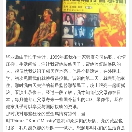
毕业后由于忙于生计，1999年底我在一家韩资公司供职，心情
压抑，生活闲散，浩让我帮他装修房子，帮他监督装修队的
人。很偶然我认识了邻居宫本亮，他是个摇滚迷，在外院上
学。初次见面我们就聊得很投机。认识的第二天，就搬到他家
住。那时我白天去浩的新居监督那帮民工，晚上跟亮一起听摇
滚、看演出录像带。经过一段了解，我才知道他父母都在日
本，每月他都让父母寄来一些国外新出的CD、录像带。我在
他家几乎可以享受与国际接轨的资讯。
那时我对那些狂噪的重金属情有独钟，当
时“Primus”“Korn”“Minstry”是我印象深刻的乐队。亮的藏品也
很多，我对感兴趣的乐队一一试听。想起那时我们的生活真是