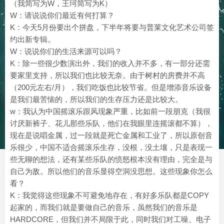
（我简写为W，王珂简写为K）
W：请说说你们最近有何打算？
K：今天5月份要出个拼盘，下半年将要与普莱文化艺术公司签
约出新专辑。
W：说说你们的生活来源可以吗？
K：除一些很少数演出外，我们的收入并不多，有一部分还需
要家里支持，所以我们也比较无奈。由于树村的房费并不高
（200元左右/月），我们吃饭也比较节省。但是增添音乐设备
是我们最苦恼的，所以我们的生存压力还是比较大。
w：我认为中国摇滚乐跟风现象严重，比如前一段朋克（我很
讨厌新裤子、花儿那些乐队，他们在我眼里连摇滚都不算），
现在是说唱金属，过一段就是死亡金属和工业了，所以原创音
乐很少，中国不适合摇滚乐生存，没根，没土壤，只是表现一
些无聊的想法，还有某些乐队的愤怒根本没有理由，完全是与
自己为敌。所以他们的音乐显得空洞没思想。这些现象你怎么
看？
K：我觉得这些现象不可避免地存在，有好多乐队都是COPY
起家的，而我们就是要做自己的音乐，虽然我们的音乐是
HARDCORE，但我们并不局限于此，同时我们对工噪、电子