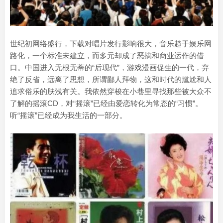
世纪初网络盛行，下载对唱片发行影响很大，音乐趋于娱乐网
路化，一个标准未建立，而多元却成了恶搞和商业运作的借
口。中国进入无根无蒂的“后现代”，游戏漫画促生的一代，弃
绝了反省，远离了思想，所谓鄙人拜物，这和时代的尴尬和人
追求俗乐的肤浅有关。我依然穿梭在小巷里寻找那些被大众不
了解的摇滚CD，对“摇滚”已经由爱恋转化为常态的“习惯”。
听“摇滚”已经成为我生活的一部分。