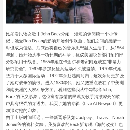
比如看民谣女歌手John Baez介绍，短短的像阅读一个小传
记，她受Bob Dylan的影响开始创作歌曲，他们之间的感情一
时也成为佳话。后来她将自己的音乐思想融入生活中。从1964
年起，她开始从事一项长期的斗争，抗议美国税务部门预扣部
分款项用于战备。1965年她在卡迈尔和老家附近成立“非暴力
研究协会”。1967年参加反征兵运动不久被监禁。1970年代她
致力于大赦国际运动，1972年亲赴越南河内，这次亲历更加强
了她对战争的愤恨。进入1980年代，她又把重点放在了中美洲
和南美洲的人权斗争方面。看到这些我从中勾勒出John。
Baez的正义形象，这位富有激情的民谣女歌手清澈嘹亮的歌
声具有很强的穿透力。我买了她的专辑《Live At Newport》更
加深对她的印象。
由于出版时间延迟，一些新晋乐队如Coolplay、Travis、Norah
Jones等的资料欠缺，我所喜欢的Beck新专辑《海的改变》也