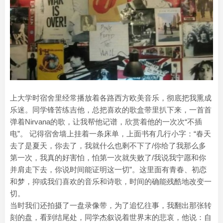
上大学时宿舍里经常播放着各路西方欧美音乐，彻底把我熏成
乐迷。同学锋苦练吉他，总把喜欢的歌盒带里扒下来，一首首
弹着Nirvana的歌，让我帮他记谱，欣赏着他的一次次“不插
电”。 记得宿舍墙上挂着一条床单，上面书有几行小字：“春天
去了是夏天，你去了，我就什么也剩不下了/你给了我那么多
第一次，我真的好害怕，怕第一次就失败了/我说我宁愿和你
并肩走下去，你说时间能证明这一切”。这里面有青春、初恋
和梦，抑或我们喜欢的音乐和诗歌，时间的确能残酷地改变一
切。
当时我们还拍摄了一盘录像带，为了追忆往事，我翻出那张转
刻的盘，看到结尾处，同学杰叙说着世界末的悲哀，他说：自