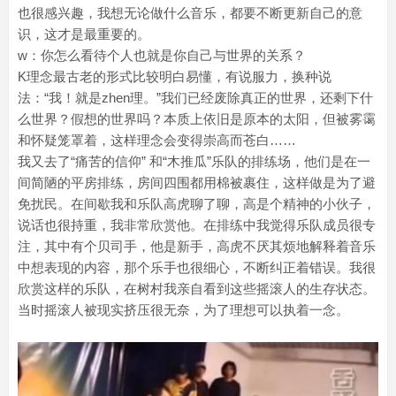
也很感兴趣，我想无论做什么音乐，都要不断更新自己的意
识，这才是最重要的。
w：你怎么看待个人也就是你自己与世界的关系？
K理念最古老的形式比较明白易懂，有说服力，换种说
法：“我！就是zhen理。”我们已经废除真正的世界，还剩下什
么世界？假想的世界吗？本质上依旧是原本的太阳，但被雾霭
和怀疑笼罩着，这样理念会变得崇高而苍白……
我又去了“痛苦的信仰” 和“木推瓜”乐队的排练场，他们是在一
间简陋的平房排练，房间四围都用棉被裹住，这样做是为了避
免扰民。在间歇我和乐队高虎聊了聊，高是个精神的小伙子，
说话也很持重，我非常欣赏他。在排练中我觉得乐队成员很专
注，其中有个贝司手，他是新手，高虎不厌其烦地解释着音乐
中想表现的内容，那个乐手也很细心，不断纠正着错误。我很
欣赏这样的乐队，在树村我亲自看到这些摇滚人的生存状态。
当时摇滚人被现实挤压很无奈，为了理想可以执着一念。