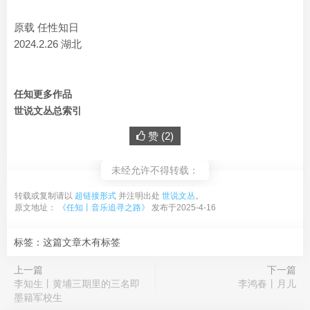
原载 任性知日
2024.2.26 湖北
任知更多作品
世说文丛总索引
赞 (
2
)
未经允许不得转载：
转载或复制请以
超链接形式
并注明出处
世说文丛
。
原文地址：
《任知丨音乐追寻之路》
发布于2025-4-16
标签：这篇文章木有标签
上一篇
下一篇
李知生丨黄埔三期里的三名即
李鸿春丨月儿
墨籍军校生