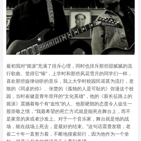
最初我对“摇滚”充满了排斥心理，同时也排斥那些甜腻腻的流
行歌曲。觉得它“噪”，上学时和那些风花雪月的同学们一样，
喜欢那些旋律动听的音乐，我上大学时校园民谣甚为流行，老
狼的《同桌的你》、张楚的《孤独的人是可耻的》弥漫这个校
园，当时崔健是青年崇拜的“文化英雄”，他的《新长征路上的
摇滚》震撼着每个有“血性”的人、他那硬朗的态度令人徒生一
股崇敬之情，“我最希望的死亡方式就是能死在舞台上，而不
是家里的床或者沙发上。对于一个音乐家，舞台就是他的战
场，能在战场上死去，是最好的结束。”这句话震聋发聩，老
崔二十年一直努力着，不断地摸索前行，因为他作为一个坐