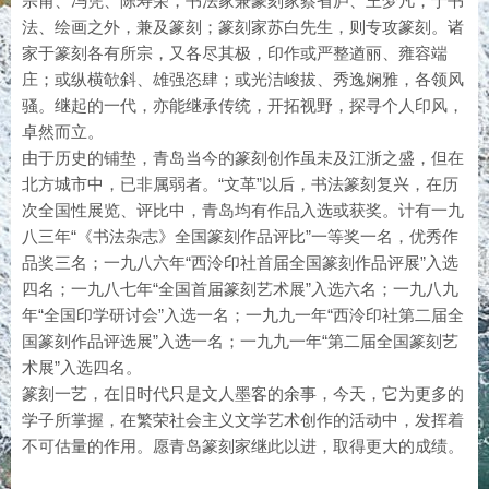
宗甫、冯凭、陈寿荣，书法家兼篆刻家蔡省庐、王梦凡，于书
法、绘画之外，兼及篆刻；篆刻家苏白先生，则专攻篆刻。诸
家于篆刻各有所宗，又各尽其极，印作或严整遒丽、雍容端
庄；或纵横欹斜、雄强恣肆；或光洁峻拔、秀逸娴雅，各领风
骚。继起的一代，亦能继承传统，开拓视野，探寻个人印风，
卓然而立。
由于历史的铺垫，青岛当今的篆刻创作虽未及江浙之盛，但在
北方城市中，已非属弱者。“文革”以后，书法篆刻复兴，在历
次全国性展览、评比中，青岛均有作品入选或获奖。计有一九
八三年“《书法杂志》全国篆刻作品评比”一等奖一名，优秀作
品奖三名；一九八六年“西泠印社首届全国篆刻作品评展”入选
四名；一九八七年“全国首届篆刻艺术展”入选六名；一九八九
年“全国印学研讨会”入选一名；一九九一年“西泠印社第二届全
国篆刻作品评选展”入选一名；一九九一年“第二届全国篆刻艺
术展”入选四名。
篆刻一艺，在旧时代只是文人墨客的余事，今天，它为更多的
学子所掌握，在繁荣社会主义文学艺术创作的活动中，发挥着
不可估量的作用。愿青岛篆刻家继此以进，取得更大的成绩。