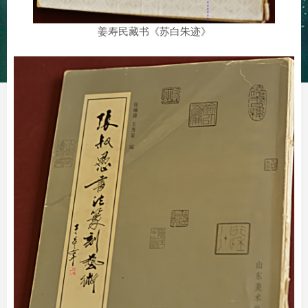
姜寿民藏书《苏白朱迹》