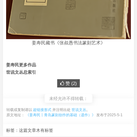
姜寿民藏书《张叔愚书法篆刻艺术》
姜寿民更多作品
世说文丛总索引
赞 (
2
)
未经允许不得转载：
转载或复制请以
超链接形式
并注明出处
世说文丛
。
原文地址：
《姜寿民丨青岛篆刻创作的基础（遗作）》
发布于2025-5-1
标签：这篇文章木有标签