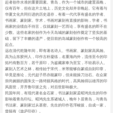
起者创作水准的重要因素。青岛，作为一个城市的建置虽晚，
仅有百年，但在这片土地上，历史文化却并非晚起。它有着与
华夏文化共同衍进的历史遗存，有着一代代享有盛名的学者、
书画家、篆刻家。学术，书画对篆刻有直接的影响，学者，书
画家的业绩自不待言，仅就篆刻一艺而论，享有盛名的即不在
少数。这些名家的创作为今天岛城的篆刻创作奠定了坚实的基
础，留下了丰赡的遗产，使目前的岛城篆刻创作有一个较高的
起点。
远在清代乾隆年间，即有著名诗人、书画家、篆刻家高凤翰。
高为山东胶州人，印作古朴凝练，名重海内外，流传至今的印
拓约有数百方，若干原印，为鉴藏家奉为至宝，不轻易示人。
篆刻入艺术之林，相传始于宋代，米芾能够自篆或自刻印章，
毕竟是推论，元代赵子昂亦能篆印，但未能操刀治石。在众家
崇尚婉丽的圆朱文一路绮丽风格的时代，高凤翰得以雄浑的印
风面世，开齐鲁印派之先，对后世影响极大。
民国年间，有现代著名金石家，书法篆刻家孟昭鸿先生的印作
影响着青岛印坛。昭鸿先生系诸城人，晚年卜居青岛，与青岛
书法家、篆刻家过从甚密。先生的印作苍浑峻拔，自成一家，
曾辑有《放庐印存》。