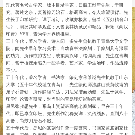
现代著名考古学家、版本目录学家，日照王献唐先生，于研
究、著述之余，复善操刀治石，格调高古，令人难望项背。先
生长于印学研究，详于考订，收藏亦极富，曾着《五灯精舍印
话》，阐扬其印学观点；又曾裒其所藏汉印精品，辑拓《两汉
印帚》印谱，素为学术界所推重。
三十年代，著名学者、诗人闻一多先生曾执教于青岛大学文学
院，闻先生早年学习美术，自幼喜书法篆刻，于篆刻具有深厚
的功力。所作或拟古玺，或拟秦汉印，格调高雅，先生在青期
间，曾于授课余暇为一些学者、艺术家、学生治印，作品流传
不少。
五十年代，著名学者、书法家、篆刻家蒋维崧先生执教于山东
大学（五十年代校址在青岛），先生篆刻师法黟山派黄牧甫的
弟子乔曾劬，所作静穆简达，刀法光洁而劲健。先生于篆学、
印学理论素有研究，对当时的青岛印坛影响甚巨。
昌邑张叔愚先生，系岛上资望甚高的老篆刻家，早在三十年
代，即已卓立印坛。先生所作沉稳安详，流传颇多。直到八十
高龄，尚鼓刀治石不辍。
五十年代后，岛城的篆刻创作曾一度繁荣，书画家兼篆刻家杜