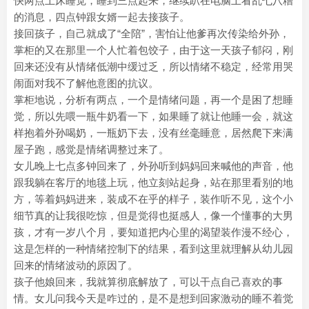
快两点上床睡觉，睡到三点起来，继续趴在电脑上看乱七八糟
的消息，四点钟跟女婿一起去接孩子。
接回孩子，自己就成了“全陪”，害怕让他爹再次传染给外孙，
掌柜的又在那里一个人忙着包饺子，由于这一天孩子郁闷，刚
回来还没有从情绪低潮中缓过乏，所以情绪不稳定，经常用哭
闹面对我不了解他意图的抗议。
掌柜地说，分析有两点，一个是情绪问题，再一个是困了想睡
觉，所以先喂一瓶牛奶看一下，如果睡了就让他睡一会，就这
样抱着外孙喝奶，一瓶奶下去，没有丝毫睡意，居然爬下来满
屋子跑，感觉是情绪调整过来了。
女儿晚上七点多钟回来了，外孙听到妈妈回来喊他的声音，他
跟我躺在客厅的地毯上玩，他立刻站起身，站在那里看别的地
方，等着妈妈进来，装成不在乎的样子，装作听不见，这个小
细节真的让我很吃惊，但是觉得也挺感人，像一个懂事的大男
孩，才有一岁八个月，要知道把内心里的渴望装作漫不经心，
这是怎样的一种情绪控制下的结果，看到这里就理解从幼儿园
回来的情绪波动的原因了。
孩子他娘回来，我就算彻底解放了，可以干点自己喜欢的事
情。女儿问我今天是咋过的，是不是想到回家激动的睡不着觉