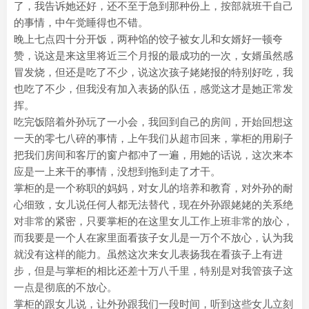
了，我告诉她还好，还不至于急到那种份上，按部就班干自己
的事情，中午觉睡得也不错。
晚上七点四十分开饭，两种馅的饺子被女儿和女婿好一顿夸
赞，说这是来这里将近三个月报的最成功的一次，女婿虽然感
冒发烧，但还是吃了不少，说这次孩子姥姥报的特别好吃，我
也吃了不少，但我没有加入表扬的队伍，感觉这才是她正常发
挥。
吃完饭陪着外孙玩了一小会，我回到自己的房间，开始回想这
一天的零七八碎的事情，上午我们从超市回来，掌柜的用刷子
把我们房间和客厅的窗户都冲了一遍，用她的话说，这次来本
应是一上来干的事情，没想到拖到走了才干。
掌柜的是一个称职的妈妈，对女儿的培养和教育，对外孙的耐
心细致，女儿说任何人都无法替代，现在外孙跟姥姥的关系绝
对非常的紧密，只要掌柜的在这里女儿工作上班非常的放心，
而我要是一个人在家里面看孩子女儿是一万个不放心，认为我
就没有这样的能力。虽然这次来女儿表扬我在看孩子上有进
步，但是与掌柜的相比还差十万八千里，特别是对我管孩子这
一点是彻底的不放心。
掌柜的跟女儿说，让外孙跟我们一段时间，听到这些女儿立刻