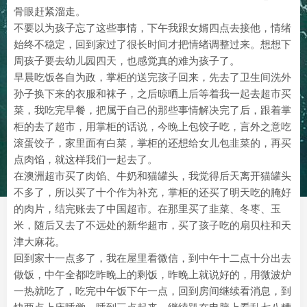
骨眼赶紧溜走。
不要以为孩子忘了这些事情，下午我跟女婿四点去接他，情绪
始终不稳定，回到家过了很长时间才把情绪调整过来。想想下
周孩子要去幼儿园四天，也感觉真的难为孩子了。
早晨吃饭各自为政，掌柜的送完孩子回来，先去了卫生间洗外
孙子换下来的衣服和袜子，之后晾晒上后等着我一起去超市买
菜，我吃完早餐，把属于自己的那些事情解决完了后，跟着掌
柜的去了超市，用掌柜的话说，今晚上包饺子吃，言外之意吃
滚蛋饺子，家里面有白菜，掌柜的还想给女儿包韭菜的，再买
点肉馅，就这样我们一起去了。
在澳洲超市买了肉馅、牛奶和猫罐头，我觉得后天离开猫罐头
不多了，所以买了十个作为补充，掌柜的还买了明天吃的腌好
的肉片，结完账去了中国超市。在那里买了韭菜、冬枣、玉
米，随后又去了不远处的新华超市，买了孩子吃的扇贝柱和天
津大麻花。
回到家十一点多了，我在屋里看微信，到中午十二点十分出去
做饭，中午全都吃昨晚上的剩饭，昨晚上就说好的，用微波炉
一热就吃了，吃完中午饭下午一点，回到房间继续看消息，到