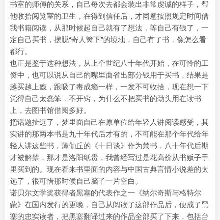
书室的师傅的关系，自己每次去都会装出非常虔诚的样子，帮
他收拾阅览室的卫生，在得到信任后，才同意按照规定时间借
我书籍阅读，从那时候起自己就有了想法，等自己有钱了，一
定自己买书，摆脱“寄人篱下”的境地，自己有了书，像怎么看
都行。
也正是鉴于这种想法，从上个世纪八十年代开始，在可怜的工
资中，也可以说从自己的嘴里面省出部分钱用于买书，结果是
越买越上瘾，跟吸了毒成瘾一样，一发不可收拾，现在想一下
觉得自己太蠢笨，不开窍，为什么不把买书的劲头用在读书
上，去图书馆借阅多好。
把话题扯远了，梦里面自己在原单位给年轻人讲阅读感受，其
实讲的那两本书是九十年代后才有的，不可能在那个年代给年
轻人讲这些书，薄伽丘的《十日谈》作为禁书，八十年代后期
才被解禁，那才是洛阳纸贵，我曾经写过是花高价从书贩子手
里买到的。现在看来书里面的内容与中国古典言情小说差的太
远了，很可惜那时候自己脑子一片空白。
诺贝尔文学奖获得者黑塞的代表作之一《纳尔奇斯与格特尔
蒙》在国内发行的更晚，自己从阅读了这部作品后，便成了黑
塞的忠实读者，把黑塞翻译过来的作品全部买了下来，包括台