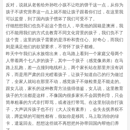
反对，说就从老爸给外孙吃小孩不让吃的饼干这一点，从你为
孩子不讲究营养这一点上就不能让孩子跟着你们过，在这里我
可以监督，到了国内孩子惯坏了我们可受不了。
仔细想想我们也负不起这个责任人，毕竟他的国籍是澳洲，我
们不能用我们的方式去教育不同文化背景的孩子，我们负不了
这个责，这里的孩子需要的是淳朴和责任心、好奇心，而我们
则是满足他们的欲望要求，不管怀了孩子都难。
昨天中午我们从水族馆出来，在马路上看到一个家庭父母两个
人带着两个七八岁的孩子，其中一个孩子（感觉像弟弟）在马
路上乱跑，差一点撞到电线杆上，两个家长站在那里并没有训
斥，而是用严肃的目光瞪着孩子，让孩子知道自己的行为做过
了，全家人就站在那里不动，感觉孩子不做检查是不能走的。
跟女儿说，家长的这种教育方法值得借鉴，女儿说，这里教育
孩子的方法都是这样，不像国内很多家长不会因势利导，只会
简单粗暴的方式非打即骂，或者连打带骂。在这里别说你打孩
子，大声训斥孩子也不行（大人没有素养），会失去抚养权不
说，蹲监狱的可能性都有，假如你是移民，马上取消你的绿
卡，遣返回去。想想这些就不再想把外孙带回国内帮他们养