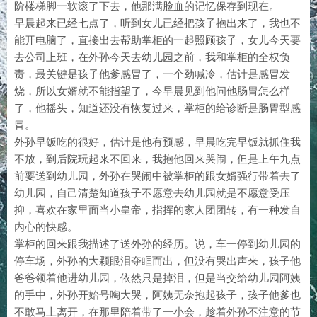
阶楼梯脚一软滚了下去，他那满脸血的记忆保存到现在。
早晨起来已经七点了，听到女儿已经把孩子抱出来了，我也不
能开电脑了，直接出去帮助掌柜的一起照顾孩子，女儿今天要
去公司上班，在外孙今天去幼儿园之前，我和掌柜的全权负
责，最关键是孩子他爹感冒了，一个劲喊冷，估计是感冒发
烧，所以女婿就不能指望了，今早晨见到他问他肠胃怎么样
了，他摇头，知道还没有恢复过来，掌柜的给诊断是肠胃型感
冒。
外孙早饭吃的很好，估计是他有预感，早晨吃完早饭就抓住我
不放，到后院玩起来不回来，我抱他回来哭闹，但是上午九点
前要送到幼儿园，外孙在哭闹中被掌柜的跟女婿强行带着去了
幼儿园，自己清楚知道孩子不愿意去幼儿园就是不愿意受压
抑，喜欢在家里面当小皇帝，指挥的家人团团转，有一种发自
内心的快感。
掌柜的回来跟我描述了送外孙的经历。说，车一停到幼儿园的
停车场，外孙的大颗眼泪夺眶而出，但没有哭出声来，孩子他
爸爸领着他进幼儿园，依然只是掉泪，但是当交给幼儿园阿姨
的手中，外孙开始号啕大哭，阿姨无奈抱起孩子，孩子他爹也
不敢马上离开，在那里陪着带了一小会，趁着外孙不注意的节