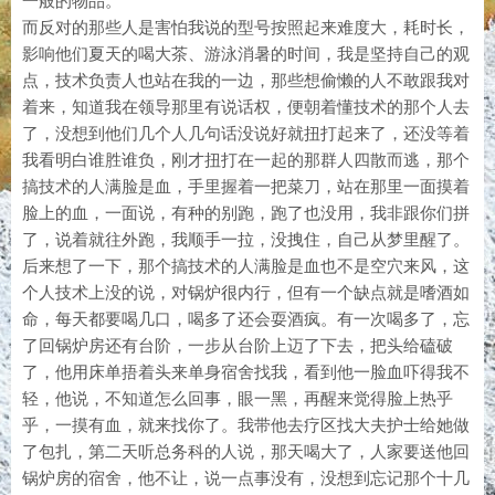
一般的物品。
而反对的那些人是害怕我说的型号按照起来难度大，耗时长，
影响他们夏天的喝大茶、游泳消暑的时间，我是坚持自己的观
点，技术负责人也站在我的一边，那些想偷懒的人不敢跟我对
着来，知道我在领导那里有说话权，便朝着懂技术的那个人去
了，没想到他们几个人几句话没说好就扭打起来了，还没等着
我看明白谁胜谁负，刚才扭打在一起的那群人四散而逃，那个
搞技术的人满脸是血，手里握着一把菜刀，站在那里一面摸着
脸上的血，一面说，有种的别跑，跑了也没用，我非跟你们拼
了，说着就往外跑，我顺手一拉，没拽住，自己从梦里醒了。
后来想了一下，那个搞技术的人满脸是血也不是空穴来风，这
个人技术上没的说，对锅炉很内行，但有一个缺点就是嗜酒如
命，每天都要喝几口，喝多了还会耍酒疯。有一次喝多了，忘
了回锅炉房还有台阶，一步从台阶上迈了下去，把头给磕破
了，他用床单捂着头来单身宿舍找我，看到他一脸血吓得我不
轻，他说，不知道怎么回事，眼一黑，再醒来觉得脸上热乎
乎，一摸有血，就来找你了。我带他去疗区找大夫护士给她做
了包扎，第二天听总务科的人说，那天喝大了，人家要送他回
锅炉房的宿舍，他不让，说一点事没有，没想到忘记那个十几