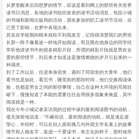
从梦里醒来后回想梦的情节，应该是看到网上的那些有关世界
读书日消息，各地的读书组织发表的读书活动消息，包括小城
的书城和新闻出版局的活动，朋友参加的职工读书节活动，自
己受了影响，在梦中表现出来。
其实在学校期间根本就轮不到我发言，记得很清楚我们的男班
长那一阵子像着迷一样地开始阅读，而且围在他身边的同学经
常听他讲述书中的很多精彩片段，所谓的精彩片段就是男欢女
爱的那些情节，到后来才知道这是激情燃烧的岁月引起来的一
种渴求。
到了工作以后，住进单身宿舍，遇到了同宿舍的大青年，他们
看书也是如此，看完书，睡觉前的那段时间，他们交换阅读体
验，也都是男女之间的那些事情，自己在这种大环境的耳闻目
睹下，慢慢知道了本能的需要往往会用很多假象来掩盖，其中
阅读就是一种。
我在今年小城记者采访我的过程中谈到最初阅读图书的动机，
毫无保留地说道：“不瞒你说，最初阅读的动机，就是满足虚
荣心，年轻时，可以在别人面前拽几句外国文学名著上的故事
情节和人物名字，装成一个爱读书，有文化的样子，那时候所