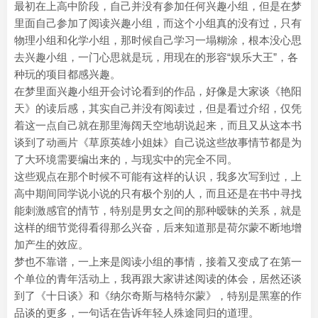
最初在上高中阶段，自己并没有参加任何兴趣小组，但是在梦
里面自己参加了阅读兴趣小组，而这个小组真的没有过，只有
物理小组和化学小组，那时候自己学习一塌糊涂，根本没心思
去兴趣小组，一门心思就是玩，用现在的形容“娱乐大王”，各
种玩的项目都感兴趣。
在梦里面兴趣小组开会讨论看到的作品，好像是大家谈《艳阳
天》的读后感，其实自己并没有阅读过，但是看过介绍，仅凭
着这一点自己就在那里海阔天空地胡说起来，而且又从这本书
谈到了动画片《草原英雄小姐妹》自己说这些故事情节都是为
了大环境需要编出来的，与现实中的完全不同。
这些观点在那个时候不可能有这样的认识，我多次写到过，上
高中期间同学说小说的只有极个别的人，而且还是在书中寻找
能刺激感官的情节，特别是男女之间的那种暧昧的关系，就是
这样的细节觉得看得那么兴奋，后来知道那是荷尔蒙不断地增
加产生的效应。
梦也不靠谱，一上来是阅读小组的事情，接着又变成了在第一
个单位的青年活动上，我再跟大家讲述阅读的体会，居然还谈
到了《十日谈》和《纳尔奇斯与格特尔蒙》，特别是黑塞的作
品谈的更多，一句话在告诉年轻人殊途同归的道理。