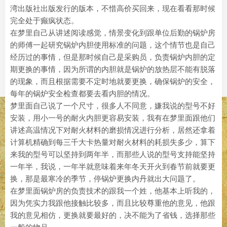
湾出版社出版发行的版本，不惜高价买回来，现在看看那时候
完全处于癫疯状态。
在梦里自己从讲述阅读感觉，情景变化到跟单位后勤的锅炉房
的师傅一起研究锅炉内胆使用标准的问题，这个情节也是自己
经历过的事情，但是那时候自己是采购员，负责锅炉内胆的定
期更换的事情，因为所谓的内胆就是锅炉的放热层不能有脱落
的现象，而且根据需要不定时地就要更换，确保锅炉的安全，
每年的锅炉安全检查都要去看内胆的情况。
梦里面自己说了一个尺寸，很多人不同意，嫌我说的型号不好
安装，用小一号的耐火内胆更容易安装，我有在梦里面跟他们
讲述高温情况下对耐火材料的磨损情况进行分析，居然还拿着
计算机精确到每三千大卡热量对耐火材料的耗损失多少，算下
来我的型号可以坚持到两年半，而那些人说的型号支持能坚持
一年半，我说，一年半就意味着来年冬天开火到春节前就要更
换，那是最寒冷的季节，停锅炉更换内丹就出大问题了。
在梦里面锅炉房的负责技术的跟我一个姓，他基本上听我的，
因为凭实力我跟他接触比较多，而且比较尊重他的意见，他跟
我的意见相仿，更换就要最好的，决不能为了省钱，选择那些