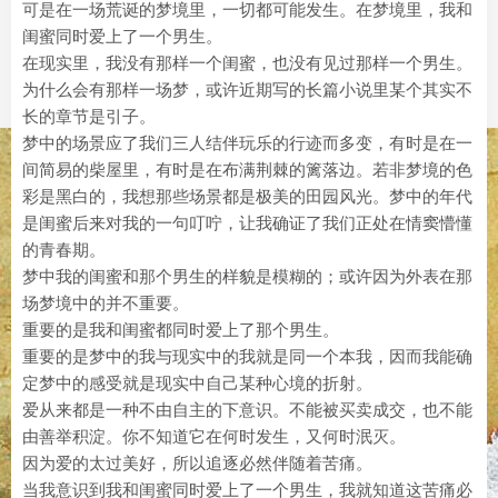
可是在一场荒诞的梦境里，一切都可能发生。在梦境里，我和
闺蜜同时爱上了一个男生。
在现实里，我没有那样一个闺蜜，也没有见过那样一个男生。
为什么会有那样一场梦，或许近期写的长篇小说里某个其实不
长的章节是引子。
梦中的场景应了我们三人结伴玩乐的行迹而多变，有时是在一
间简易的柴屋里，有时是在布满荆棘的篱落边。若非梦境的色
彩是黑白的，我想那些场景都是极美的田园风光。梦中的年代
是闺蜜后来对我的一句叮咛，让我确证了我们正处在情窦懵懂
的青春期。
梦中我的闺蜜和那个男生的样貌是模糊的；或许因为外表在那
场梦境中的并不重要。
重要的是我和闺蜜都同时爱上了那个男生。
重要的是梦中的我与现实中的我就是同一个本我，因而我能确
定梦中的感受就是现实中自己某种心境的折射。
爱从来都是一种不由自主的下意识。不能被买卖成交，也不能
由善举积淀。你不知道它在何时发生，又何时泯灭。
因为爱的太过美好，所以追逐必然伴随着苦痛。
当我意识到我和闺蜜同时爱上了一个男生，我就知道这苦痛必