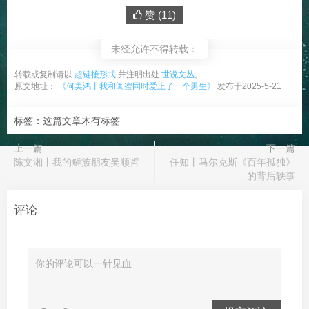
赞 (
11
)
未经允许不得转载：
转载或复制请以
超链接形式
并注明出处
世说文丛
。
原文地址：
《何美鸿丨我和闺蜜同时爱上了一个男生》
发布于2025-5-21
标签：这篇文章木有标签
上一篇
下一篇
陈文湘丨我的鲜族朋友吴顺哲
​任知丨马尔克斯《百年孤独》
的背后轶事
评论