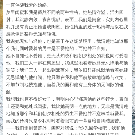
一直伴随我梦的始终。
梦里闺蜜和我是截然不同的两种性格。她热情洋溢，活力四
射；我沉静内敛，寡言忧郁。表面上我们是闺蜜，实则内心里
我并没有真正把她当成闺蜜。她性情里的过于热情与活泼在我
感觉像是某种无知与轻佻。
我说她无知与轻佻，也是基于在这场梦境里，我清楚地知道那
个我们同时爱着的男生是不爱她的，而她并不自知。
她不自知他不爱她，更无从知晓和她朝夕相处的我也同时爱着
他。我们三人一起在柴屋里，我缄默地看着她肆无忌惮地与他
调笑；我们三人一起出到篱落外，我依旧只能缄默地看着她肆
无忌惮地与他打闹。她只顾在我和他面前放肆地喧哗与欢笑，
不加节制地搂抱他，当着我的面和他有上身体的无间隙的碰
触。
我想我也算不得好女子，明明内心里鄙薄她的这些行为，表面
上还要和她处成闺蜜。我比她高明一点的地方，无非是我清楚
地知道那个和我们朝夕相处的男生不爱她并不意味着就爱我。
而我的矜持只是令我时时看着眼前的一幕幕暗自纠结痛苦。
——我们走到篱落外，闺蜜对我说：“你先回学校吧，我和他