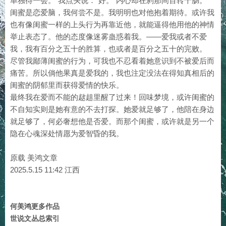
单独待一会。”我点头说：“好。”内心却在刹那间百转千肠。
闺蜜是恋爱脑，我何尝不是。我明明也对他抱着期待。或许我
也有像闺蜜一样的上头行为再靠近他，就能逼得他用他的神情
举止表态了。他的态度像迷雾蛊惑着我。——爱我或者不爱
我，我有百分之五十的胜算，也或者是百分之五十的完败。
尽管我鄙薄闺蜜的行为，可我也不忍看着她意识到不被爱后而
痛苦。所以倘他果真是爱我的，我也注定没法在得知真相后的
闺蜜的阴郁里而获得爱情的快乐。
最终我在爱而不能的趑趄里醒了过来！回味梦境，或许闺蜜的
不自知实则是她有意的不去打探。她爱就足够了，他陪在身边
就足够了，何必奢想他是否爱。而那个闺蜜，或许就是另一个
隐在心魂深处情愿为爱智昏的我。
原载 美鸿文章
2025.5.15 11:42 江西
何美鸿更多作品
世说文丛总索引