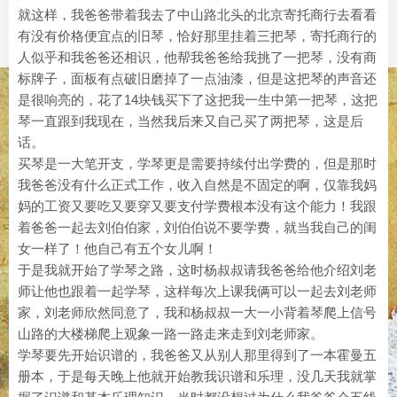
就这样，我爸爸带着我去了中山路北头的北京寄托商行去看看
有没有价格便宜点的旧琴，恰好那里挂着三把琴，寄托商行的
人似乎和我爸爸还相识，他帮我爸爸给我挑了一把琴，没有商
标牌子，面板有点破旧磨掉了一点油漆，但是这把琴的声音还
是很响亮的，花了14块钱买下了这把我一生中第一把琴，这把
琴一直跟到我现在，当然我后来又自己买了两把琴，这是后
话。
买琴是一大笔开支，学琴更是需要持续付出学费的，但是那时
我爸爸没有什么正式工作，收入自然是不固定的啊，仅靠我妈
妈的工资又要吃又要穿又要支付学费根本没有这个能力！我跟
着爸爸一起去刘伯伯家，刘伯伯说不要学费，就当我自己的闺
女一样了！他自己有五个女儿啊！
于是我就开始了学琴之路，这时杨叔叔请我爸爸给他介绍刘老
师让他也跟着一起学琴，这样每次上课我俩可以一起去刘老师
家，刘老师欣然同意了，我和杨叔叔一大一小背着琴爬上信号
山路的大楼梯爬上观象一路一路走来走到刘老师家。
学琴要先开始识谱的，我爸爸又从别人那里得到了一本霍曼五
册本，于是每天晚上他就开始教我识谱和乐理，没几天我就掌