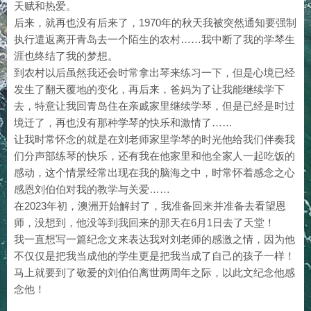
天赋和热爱。
后来，就再也没有后来了，1970年的秋天我被突然通知要强制
执行遣返离开青岛去一个陌生的农村……我中断了我的学琴生
涯也终结了我的梦想。
到农村以后虽然我还会时常拿出琴来练习一下，但是心境已经
发生了翻天覆地的变化，再后来，爸妈为了让我能继续学下
去，特意让我回青岛住在亲戚家里继续学琴，但是已经是时过
境迁了，再也没有那种学琴的快乐和激情了……
让我时常怀念的就是在刘老师家里学琴的时光他给我们伴奏我
们分声部练琴的快乐，还有我在他家里和他全家人一起吃饭的
感动，这个情景经常出现在我的脑海之中，时常怀着感念之心
感恩刘伯伯对我的教学与关爱……
在2023年初，澳洲开始解封了，我准备回来并准备去看望恩
师，没想到，他没等到我回来的那天在6月1日去了天堂！
我一直想写一篇纪念文来表达我对刘老师的感激之情，因为他
不仅仅是把我当成他的学生更是把我当成了自己的孩子一样！
马上就要到了敬爱的刘伯伯离世两周年之际，以此文纪念他感
念他！