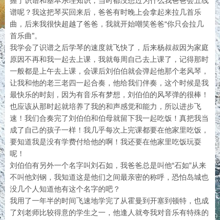
握了识谱和基本乐理知识，当时都没想过为什么我爸爸会五线
谱呢？我这把琴买回来后，爸爸有时晚上会拿起来拉几首乐
曲，后来我很快超越了爸爸，我就开始嘲笑爸爸“你只会拉几
首乐曲”。
我学会了识谱之后学琴的速度就飞快了，后来杨叔叔因为家庭
原因不再和我一起去上课，我就每周自己去上课了，记得那时
一般都是上午去上课，会课后刘伯伯就会弹起他那个老风琴，
让我和他的老三老四一起合奏，他给我们伴奏，这个时候是我
最快乐的时刻，因为有音乐有梦想，刘伯伯的风琴弹的很棒！
也应该从那时起就培养了我的和声感觉和能力，所以进步飞
速！我们合奏完了刘伯伯和伯母就留下我一起吃饭！真把我当
成了自己的孩子一样！我几乎每次上完课都要在他家里吃饭，
要知道我是没有学费付给他的啊！我还要在他家里吃饭玩耍
呢！
刘伯伯有另外一个名字叫刘石如，我爸爸总是叫他“石如”从来
不叫他刘钢，我知道这是他们之间最亲密的称呼，恐怕岛城也
没几个人知道他有这个名字的吧？
我用了一年半的时间飞速地学完了从霍曼到开塞到顿特，也成
了刘老师比较得意的学生之一，他逢人就夸我对音乐有特殊的