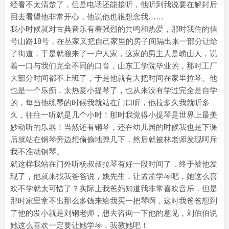
经看不太清楚了，但是电话还能接听，他听到我说要在解封后
回去看望他非常开心，他说他也很想念我……
我小时候就对古典音乐有着强烈的共鸣和热爱，那时我住的信
号山路18号，在丛家又把自己家里的房子间隔出来一部分让给
了街道，于是就搬来了一户人家，这家的男主人是崂山人，说
着一口与我们完全不同的口音，山东工学院毕业的，那时工厂
大部分时间都不上班了，于是他就有大把时间在家里拉琴。他
也是一个乐痴，太热爱小提琴了，也从来没有学过完全是自学
的，每当他练琴的时候我就站在门口听，他拉多久我就听多
久，往往一听就是几个小时！那时我觉得小提琴是世界上最美
妙动听的乐器！当然还有钢琴，还在幼儿园的时候我也是下课
后就站在钢琴旁边想偷偷地弹几下，然后就被林老师发现呵斥
我不准动钢琴。
就这样我站在门外听杨叔叔拉琴有好一段时间了，终于被他发
现了，他就来找我爸爸说，姚先生，让孟孟学琴吧，她这么喜
欢不学就太可惜了？实际上我爸妈知道我非常喜欢音乐，但是
那时家里拿不出那么多钱来给我买一把琴啊，这时我爸爸想到
了他的发小就是刘钢老师，想去咨询一下他的意见，刘伯伯说
她这么喜欢一定要让她学琴，我教她吧！