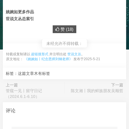
姚婉如更多作品
世说文丛总索引
赞 (
18
)
未经允许不得转载：
转载或复制请以
超链接形式
并注明出处
世说文丛
。
原文地址：
《姚婉如丨纪念恩师刘钢老师》
发布于2025-5-21
标签：这篇文章木有标签
上一篇
下一篇
管窥一见丨留守日记
陈文湘丨我的鲜族朋友吴顺哲
（2024.6.1-6.10）
评论