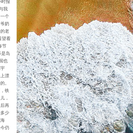
小时报
与我
的一个
爷爷奶
岁的老
看望看
春节
爷是岛
国也
纪宇
海上漂
净的。
爽，铁
这儿，
路后再
有多少
洗海
至今仍