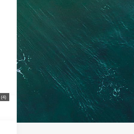
(
4
)