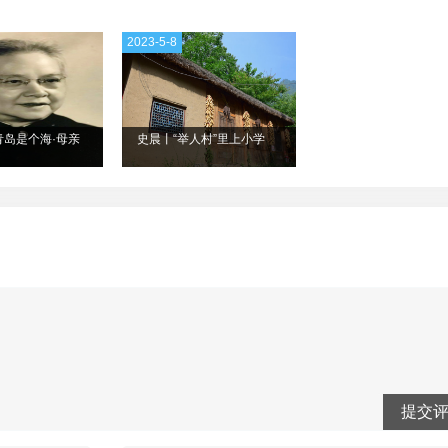
2023-5-8
青岛是个海·母亲
史晨丨“举人村”里上小学
提交