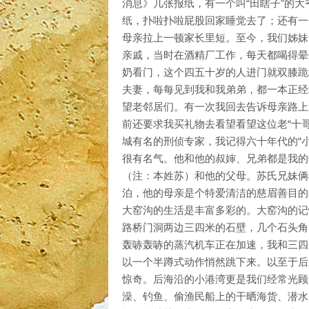
消息》几张报纸，有一个叫“田瞎子”的
纸，扑啦扑啦屁股回家睡觉去了；还有一
母亲拉上一顿家长里短。至今，我们姊妹
亲戚，当时在酒精厂工作，每天都喝得晕
奶看门，这个四五十岁的人进门就双膝跪
夫妻，每每见到我和我弟弟，都一本正经地
望老邻居们。有一次我回去告诉母亲路上遇
前还要求我买礼物去看望看望这位老“十
城有名的刑侦专家，我记得六十年代的“
很有名气。他和他的叔婶、兄弟都是我的
（注：本姓苏）和他的父母。苏氏兄妹俩
泊，他的母亲是个特爱清洁的慈眉善目的
大窑沟的生活是丰富多彩的。大窑沟的记
路桥门洞两边三四米的石壁，几个石头角
轰哧轰哧的蒸汽机车正在加速，我和三四
以一个半蹲式动作悄然跳下来。以至于后
惊奇。后海沿的小港湾更是我们经常光顾
澡、钓鱼、偷渔民船上的干晒海货、潜水