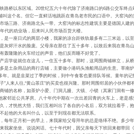
铁路桥以东区域。20世纪五六十年代除了济南路口的6路公交车终点
店铺叫这个名。但它一直鲜活地跳跃在青岛老市民的口语中。大窑沟的
市场三路、济南路北头一带。大窑沟的标志性建筑主要是德国人建
十年代的劝业场，后来叫人民市场百货大楼。
，是一座日式的两层小楼，我家的凉台距铁轨最多有二三米远，以
是灰烬汗水的脸庞。父母亲在那住了五十多年，以致后来我在青岛
有轰隆隆的火车经过的声音，他们反而睡不好觉了。
产店学徒就住在这儿，一住五十多年。那时，这周围商铺林立，从
多是土杂用品的商行店铺，主要做小港码头渔船用品的生意。莘南
十多年。就是韭菜过了季的时候，到中午食客也要排队等候。童年的记
铺子”人来人往,“黄山茶庄”的买卖也很兴隆。那时周围邻居的小伙伴都
商铺的名称，如茶炉小爱、门洞儿嫚、大镇、小锁（其家门洞有一
是他家邻近公共茅房。八十年代中期在一次出差回青的火车上，老是感
久，才恍然大悟，我们互相叫出了各自的小名后，双方就拉着手，
不起他的大名叫什么，以至于到现在都无法联系。
，每年正月初一的早上，来我家给父母拜年的总是络绎不绝。多少
来我家坐坐、说说闲话。七十年代时，因父亲每天下班回来都带回