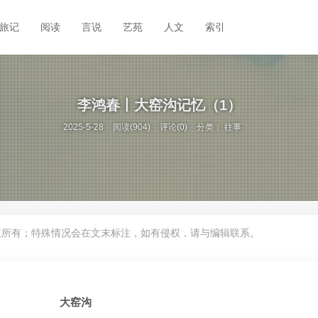
旅记
阅读
言说
艺苑
人文
索引
李鸿春丨大窑沟记忆（1）
2025-5-28
阅读(904)
评论(0)
分类：
往事
权所有；特殊情况会在文末标注，如有侵权，请与编辑联系。
大窑沟