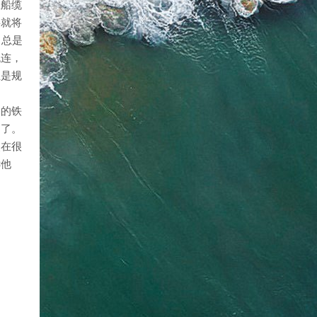
想船缆
摇就将
，总是
流连，
正是规
装的铁
民了。
嵌在很
诉他