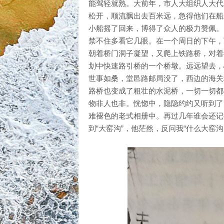
能驾轻就熟。大前年，市人大组织人大代
松开，顺流飘出去百米远，急得他们在船
小船摇了回来，博得了众人的极力赞佩。
禁不住多看它几眼。在一个周日的下午，
朝着桥门洞子凝望，又爬上铁路桥，对着
划中快速路引桥的一个桥墩。远远望去，
世事如桑，堂邑路邮局没了，西边的海关
路桥也变成了粗壮的水泥桥，一切一切都
物非人也非。恍惚中，隐隐约约又听到了
难褪色的老式相册中。再过几年谁会还记
到“大窑沟”，他茫然，反问我“什么大窑沟