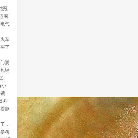
站冠
范围
的电气
至火车
山买了
桥门洞
炉包铺
忆
有小
修锁
觉对
抱着脖
年了，
《参考