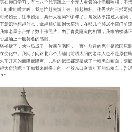
表在仰口学习，有七八个代表跳上一个无人看管的小渔船照相，不
上哇啦哇啦大叫，我急忙赶去游上去、操起橹杆、作秀式的三摇两
时光如云，往事如烟，离开大窑沟20多年了。每次因事路过大窑沟
下意识地想起什么，拿起相机回到大窑沟，在那几个邻居小店门前
我家老屋凉台拍了数十张照片。由于青黄隧道的相通，我家的楼基
心里涌上一股莫名的感慨。
塔楼拆了，劝业场成了一片新住宅区，一百年前建的完全是德国原
在变化中。我问了问路北几个店铺门前晒太阳的老年人也不是原住
火车开来的轰隆轰隆声。儿时的记忆都定格成了一幅黑白画面，镶
得大窑沟呢？正如我来时搭上的一个胶东口音青年开的出租车，告
？”