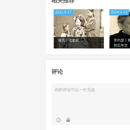
相关推荐
2021-5-17
2024-3-13
张凡丨七老姑
常约瑟丨
的忘年交
评论