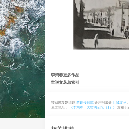
李鸿春更多作品
世说文丛总索引
转载或复制请以
超链接形式
并注明出处
世说文丛
原文地址：
《李鸿春丨大窑沟记忆（1）》
发布于20