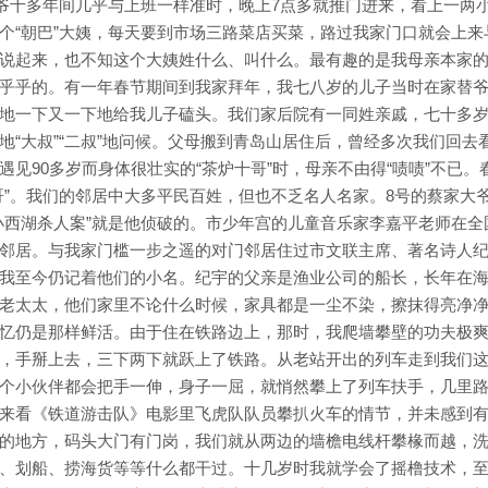
大爷十多年间几乎与上班一样准时，晚上7点多就推门进来，看上一两
个“朝巴”大姨，每天要到市场三路菜店买菜，路过我家门口就会上来
说起来，也不知这个大姨姓什么、叫什么。最有趣的是我母亲本家
乎乎的。有一年春节期间到我家拜年，我七八岁的儿子当时在家替
地一下又一下地给我儿子磕头。我们家后院有一同姓亲戚，七十多
“大叔”“二叔”地问候。父母搬到青岛山居住后，曾经多次我们回去
见90多岁而身体很壮实的“茶炉十哥”时，母亲不由得“啧啧”不已。
哥”。我们的邻居中大多平民百姓，但也不乏名人名家。8号的蔡家大
小西湖杀人案”就是他侦破的。市少年宫的儿童音乐家李嘉平老师在全
邻居。与我家门槛一步之遥的对门邻居住过市文联主席、著名诗人
我至今仍记着他们的小名。纪宇的父亲是渔业公司的船长，长年在
老太太，他们家里不论什么时候，家具都是一尘不染，擦抹得亮净
忆仍是那样鲜活。由于住在铁路边上，那时，我爬墙攀壁的功夫极
，手掰上去，三下两下就跃上了铁路。从老站开出的列车走到我们
个小伙伴都会把手一伸，身子一屈，就悄然攀上了列车扶手，几里
来看《铁道游击队》电影里飞虎队队员攀扒火车的情节，并未感到
的地方，码头大门有门岗，我们就从两边的墙檐电线杆攀椽而越，
、划船、捞海货等等什么都干过。十几岁时我就学会了摇橹技术，