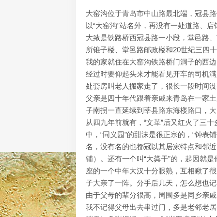
大窑沟位于青岛市中山路最北端，冠县路
以“大窑沟”站名外，再没有一处道路、
大致是铁路桥西冠县路一小段，堂邑路、
所锥子楼、堂邑路邮政楼和20世纪三四
我的家就住在大窑沟铁路桥门洞子的西边
经过时要仰起头来才能看见开车的司机满
处套房叫老人搬家走了，很长一段时间没
父亲是四十年代跟着亲戚来青岛在一家土
子南拐一直延续到莘县路东海楼路口，大
从四九年前就有，“文革”后又红火了三
中，“同义园”的甜沫是很正宗的，“钟表
名，没有名的也都冠以其居家特点和邻近
铺）。还有一个叫“大粪干”的，起因就
座的一个中年大汉十分眼熟，互相瞅了很
子大亲了一阵。分手后几天，怎么想也记
由于父母的辈分很高，周围多是同乡亲戚
我不记得父母出去串过门，多是老邻老居