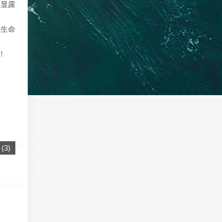
未显露
你生命
！
(
3
)