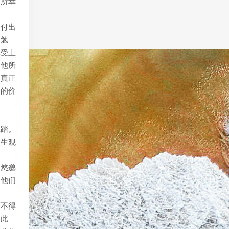
，所幸
套付出
不勉
享受上
为他所
。真正
人的价
践踏。
人生观
的悠邈
。他们
而不得
。此