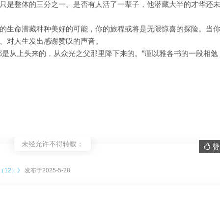
只是整体的三分之一。是否有人活了一辈子，他潜藏大半的才华还
的生命潜藏种种美好的可能，你的旅程或将是无限惊喜的探险。当
、对人生发出感谢赞叹的声音。
都是从上头来的，从众光之父那里降下来的。”谨以雅各书的一段相勉
未经允许不得转载：
赞 
。
（12）》
发布于2025-5-28