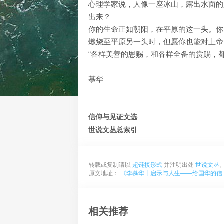
心理学家说，人像一座冰山，露出水面的
出来？
你的生命正如朝阳，在平原的这一头。你
燃烧至平原另一头时，但愿你也能对上帝
“各样美善的恩赐，和各样全备的赏赐，
慕华
信仰与见证文选
世说文丛总索引
转载或复制请以
超链接形式
并注明出处
世说文丛
原文地址：
《李慕华丨启示与人生——给国华的信
相关推荐