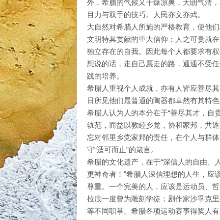
外，希腊的气候又干燥凉爽，天朗气清，
目力与双手的技巧。人民亦文亦武。
大自然对希腊人所施的严格教育，使他们
文明特具贡献的重大信仰：人之可贵就在
独立存在的自我。因此每个人都要求有权
想说的话，走自己愿走的路，通通不受任
践的培养。
希腊人重视个人成就，亦有人皆应善尽其
日所见他们最普通的陶器都卓然有其特色
希腊人认为人的本分在于“善尽其才，自
轨范，而益以敦睦乡党，协和家邦，共逐
忘对邻里乡党家邦的责任，在个人与群体
守“适可而止”的箴言。
希腊的文化遗产，在于“深信人的自由、
更神奇者！”希腊人深信理想的人生，应
尊重。一个完美的人，应该是运动员、哲
拉底一度曾为雕刻学徒；剧作家沙孚克里
等不同职掌。希腊各项运动赛事得奖人有