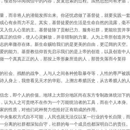
，缕述你详阅我信中的内容，反复思索的过程。虽然思想尚有矛盾
量，而非将人的潜能发挥出来。你还忧虑做了基督徒，就要实践一
或心有余而力不足。其实，基督徒爱的生活是生命自然的流露，毫
又入住人心里的主。基督徒除了贡献已力、服务社群，更能欣赏并
真正的信仰，使人心灵解放，并非辖制的力量。人为上帝所创造并
志的卑微存在体。新生命赐给我们的是更美的自由，更辽阔的天空
爱的能力。基督教信仰首先启示我们的是上帝的创造，以及创造中
做一个真真正正的人，那按上帝形象所造的人，那曾失落而今复得
的社会、残酷的战争、人与人之间各种抢取暴夺等，人性的尊严被
诗人身上，我曾看见天才的华彩。上溯古希腊历史，从古希腊人的
信念，即个人的价值。地球上大部分地区尚在东方专制政体统治下
，认为人之可贵绝不在作为一个万能统治者的工具，而在个人本身
家的性质，对他们此种努力也恰好正有助成的作用。
中央集权方式自不可能，人民也就无法仅以某一行业的专长自限，
一分离的社群都深知自守，社群的每一个成员也都深明自己的责任