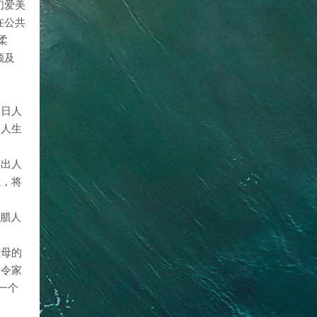
们爱美
在公共
柔
顾及
一日人
的人生
显出人
志，将
。
希腊人
祖母的
竟令家
一个