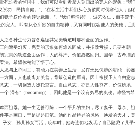
批死难者的悼词中，我们可以看到希腊人刻画出的完人的形象：“我
义崇功，民情自健。”、“在私生活中我们从心所欲同时优容他人；但
们赋予权位者的领导裁断。”、“我们熔情铸理，游艺依仁，而不流于
全的完人。即有从心所欲的自由精神，又有同时优容他人的美德，且
“人之各种生命力皆各遵循其完美轨道时那种全面的运作。”
三的遭受幻灭，完美的形象如何难以圆成，并招致亏损，只要有朝
初完美的轨道全面运作，人的尊严、价值必然回归。国华，古希腊
看法。希望你稍能了悟于心。
人愿与上帝同工，有能力在美善上生活，发挥无比优越的潜能，彰
一方面，人也能离弃美善，背叛创造的原旨。因上帝授予人自由意
意志，一切创造力徒托空言。自由意志，亦是人性尊严、价值所系
是一个“潜有”（becoming）。因此他是一个没有穷尽的奥秘。难怪古
摩西祖母。她一生乏善可陈：一个平凡的主妇，尽了妻子、母亲、
件事是画画，于是提起画笔。她的作品特异的风格、焕发的天才，
夫、子女、孙儿孙女而活，晚年时，她奇迹似地发现了自己隐藏了几乎