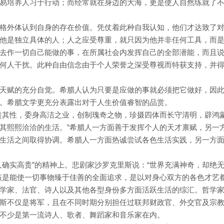
易培养人习于行动；而经常就在身边的大海，更是使人自然练就了
格外体认到自身的存在价值。凭仗着此种自我认知，他们才达致了
他是独立具体的人；人之应受尊重，就只因为他并非任何工具，而
去作一切自己能做的事，在所属社会内发挥自己的全部潜能，而且
何人干扰。此种自由信念由于个人荣誉之深受尊视而特获支持，并
天赋的充分自觉。希腊人认为只要是应做的事就必须把它做好，因
。希腊文学更充分表露出对于人生价值睿智的品赏。
贵其性，委身高洁之业，创制瑰奇之物，珍摄四体而长守清明，辟鸿
其熙熙洽洽的生活。”希腊人一方面善于发挥个人的天才禀赋，另一
生活之间取得协调。希腊人一方面热诚尝试各色生活实践，另一方
人确实高贵”的精神上。悲剧家沙罗克里斯说：“世界充满神奇，却绝
该是能使一切事物臻于佳善的全面追求，是以对身心双方的各色才艺
学家、法官、诗人以及其他各型身份多方面活跃生活的综汇。哲学
斯不仅是将军，且在不同时期分别担任过联邦财政官、外交官及宗
不少是第一流诗人、歌者、舞蹈家和音乐家在内。