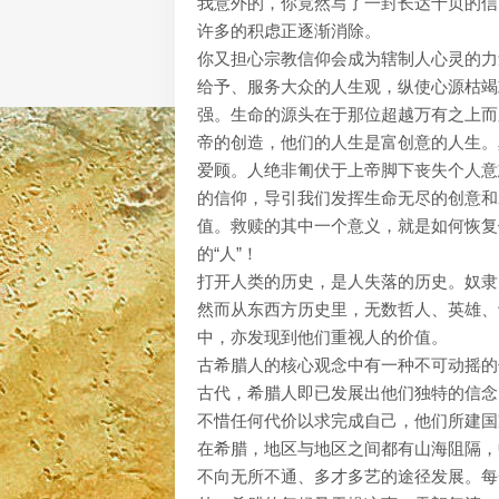
我意外的，你竟然写了一封长达十页的信
许多的积虑正逐渐消除。
你又担心宗教信仰会成为辖制人心灵的力
给予、服务大众的人生观，纵使心源枯竭
强。生命的源头在于那位超越万有之上而
帝的创造，他们的人生是富创意的人生。
爱顾。人绝非匍伏于上帝脚下丧失个人意
的信仰，导引我们发挥生命无尽的创意和
值。救赎的其中一个意义，就是如何恢复
的“人”！
打开人类的历史，是人失落的历史。奴隶
然而从东西方历史里，无数哲人、英雄、
中，亦发现到他们重视人的价值。
古希腊人的核心观念中有一种不可动摇的
古代，希腊人即已发展出他们独特的信念
不惜任何代价以求完成自己，他们所建国
在希腊，地区与地区之间都有山海阻隔，
不向无所不通、多才多艺的途径发展。每