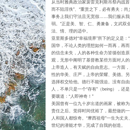
从当时雅典政治家裴雷克利斯吊祭内战首
而不陷淫佚”、“重赏之下，必有勇夫；尚
事务上我们守法且无宽假……我们服从我
弱。”正是美、智、仁、勇兼备，文武双
法、情、理的适中。
亚里斯多德对“幸福境界”所下的定义是：
国华，不论人类的理想如何一而再，再而
的信念未失，人的各种生命力皆循创造原
观，无形中阐明了基督教某些方面对人的
上帝造人，有天赋的自由意志。一方面，
性的华美、庄严，上帝的荣耀、美德。另
选择权交给他。德行不能强迫。没有自由
人，不单只是一个“存有”（being），还
要嚷道：“人即神奇！”
美国曾有一位九十岁出道的画家，被称为
责任之后。觉得时间优裕了，最想做的一
人和国人都惊奇。“摩西祖母”一生为丈
世纪的潜能才华，完成了自我的创造。