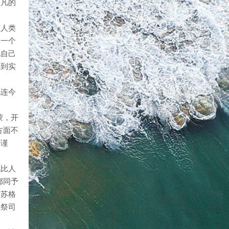
不凡的
对人类
是一个
说自己
得到实
此连今
蒙，开
方面不
面谨
无比人
都同予
家苏格
教祭司