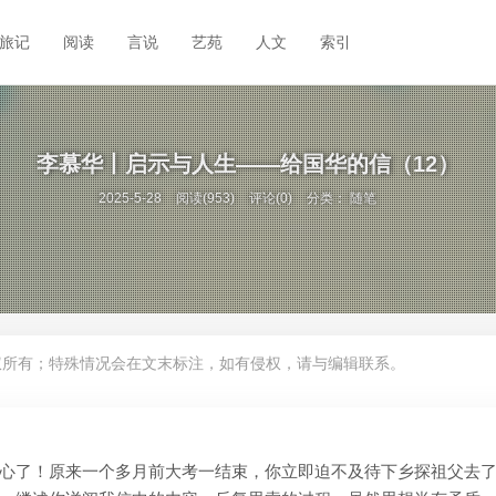
旅记
阅读
言说
艺苑
人文
索引
李慕华丨启示与人生——给国华的信（12）
2025-5-28
阅读(953)
评论(0)
分类：
随笔
权所有；特殊情况会在文末标注，如有侵权，请与编辑联系。
心了！原来一个多月前大考一结束，你立即迫不及待下乡探祖父去