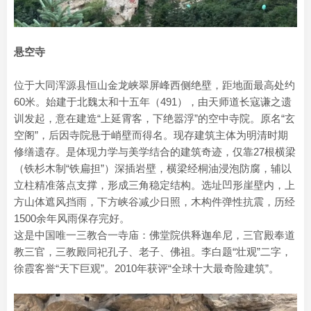
悬空寺
位于大同浑源县恒山金龙峡翠屏峰西侧绝壁，距地面最高处约
60米。始建于北魏太和十五年（491），由天师道长寇谦之遗
训发起，意在建造“上延霄客，下绝嚣浮”的空中寺院。原名“玄
空阁”，后因寺院悬于峭壁而得名。现存建筑主体为明清时期
修缮遗存。是体现力学与美学结合的建筑奇迹，仅靠27根横梁
（铁杉木制“铁扁担”）深插岩壁，横梁经桐油浸泡防腐，辅以
立柱精准落点支撑，形成三角稳定结构。选址凹形崖壁内，上
方山体遮风挡雨，下方峡谷减少日照，木构件弹性抗震，历经
1500余年风雨保存完好。
这是中国唯一三教合一寺庙：佛堂院供释迦牟尼，三官殿奉道
教三官，三教殿同祀孔子、老子、佛祖。‌李白‌题“壮观”二字，‌
徐霞客‌誉“天下巨观”。2010年获评“全球十大最奇险建筑”。‌