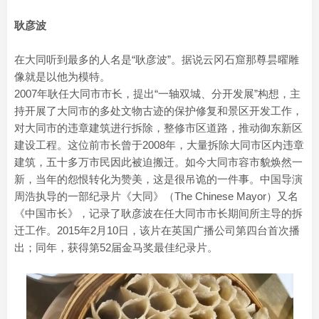
耿彦波
在大同听到最多的人名是“耿彦波”。据说云冈石窟那尊昙曜雕
像就是以他为模特。
2007年耿任大同市市长，提出“一轴双城、分开发展”构想，主
持开展了大同市的多处文物古迹的保护修复和景区开发工作，
对大同市的违章建筑进行拆除，整修市区道路，推动御东新区
建设工程。这位前市长曾于2008年，大量拆除大同市区内违章
建筑，五十多万市民因此被迫搬迁。如今大同市容市貌焕然一
新，当年的怨恨转化为赞美，这是很吊诡的一件事。中国导演
周浩执导的一部纪录片《大同》（The Chinese Mayor）又名
《中国市长》，记录了耿彦波在任大同市市长期间所主导的拆
迁工作。2015年2月10日，该片在英国广播公司第四台首次播
出；同年，获得第52届金马奖最佳纪录片。