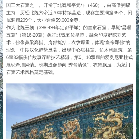
国三大石窟之一。开凿于北魏和平元年（460），由高僧昙曜
主持，历经北魏六帝近70年持续营造，现存主要洞窟45个、附
属洞窟209个，大小造像59,000余尊。
作为北魏王朝（398-494年定都平城）的皇家石窟，早期“昙曜
五窟”（第16-20窟）象征北魏五位皇帝，融合印度犍陀罗艺
术，佛像鼻梁高挺、肩部挺括，衣纹厚重，体现“皇帝即佛”的
理念。‌中期汉化趋势显著，出现中心塔柱窟、仿木构建筑。第
6窟33幅佛传故事浮雕技艺精湛，第9、10双窟的爱奥尼亚柱式
展现希腊风情。‌晚期造像趋向“秀骨清像”，衣饰飘逸，为龙门
石窟艺术风格奠定基础。