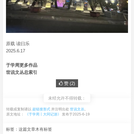
原载 读曰乐
2025.6.17
于学周更多作品
世说文丛总索引
赞 (
2
)
未经允许不得转载：
转载或复制请以
超链接形式
并注明出处
世说文丛
。
原文地址：
《于学周丨大同记游》
发布于2025-6-19
标签：这篇文章木有标签