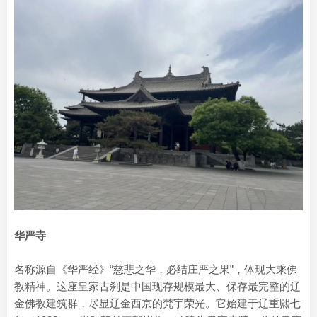
华严寺
名称源自《华严经》“慈悲之华，必结庄严之果”，体现大乘佛
教精神。这座皇家古刹是中国现存规模最大、保存最完整的辽
金佛教建筑群，尽显辽金西京的梵宇荣光。‌它始建于辽重熙七