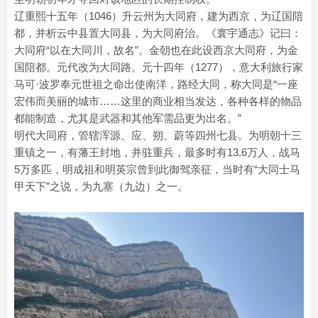
辽重熙十五年（1046）升云州为大同府，建为西京，为辽国陪
都，并析云中县置大同县，为大同府治。《寰宇通志》记曰：
大同府“以在大同川，故名”。金朝也在此设西京大同府，为金
国陪都。元代改为大同路。元十四年（1277），意大利旅行家
马可·波罗奉元世祖之命出使南洋，路经大同，称大同是“一座
宏伟而美丽的城市……这里的商业相当发达，各种各样的物品
都能制造，尤其是武器和其他军需品更为出名。”
明代大同府，管辖浑源、应、朔、蔚等四州七县。为明朝十三
重镇之一，有藩王封地，并驻重兵，最多时有13.6万人，战马
5万多匹，明成祖和明英宗曾到此御驾亲征，当时有“大同士马
甲天下”之说，为九塞（九边）之一。