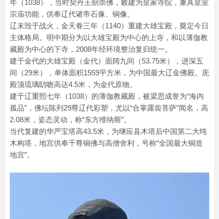
年（1038），当时契丹王朝崇佛，敕建为皇家寺院，兼具皇室
宗庙功能，供奉辽代诸帝石像、铜像。
辽末毁于战火，金天眷三年（1140）重建大雄宝殿，奠定今日
主体格局。明中期分为以大雄宝殿为中心的上寺，和以薄伽教
藏殿为中心的下寺，2008年经环境整治复归统一。‌
建于金代的大雄宝殿（金代）面阔九间（53.75米），进深五
间（29米），单体面积1559平方米，为中国最大辽金佛殿。庑
殿顶琉璃鸱吻高达4.5米，为金代原物。
建于辽重熙七年（1038）的薄伽教藏殿，被梁思成誉为“海内
孤品”，佛坛陈列29尊辽代彩塑，尤以“合掌露齿菩萨”闻名，高
2.08米，姿态灵动，称“东方维纳斯”。
当代复建的华严宝塔高43.5米，为继应县木塔后中国第二大纯
木构塔，地宫供奉千尊铜佛与高僧舍利，号称“全国最大铜造
地宫”。