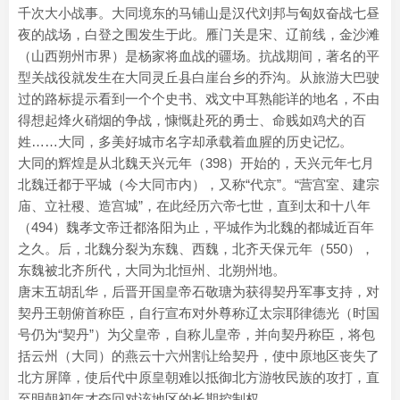
千次大小战事。大同境东的马铺山是汉代刘邦与匈奴奋战七昼
夜的战场，白登之围发生于此。雁门关是宋、辽前线，金沙滩
（山西朔州市界）是杨家将血战的疆场。抗战期间，著名的平
型关战役就发生在大同灵丘县白崖台乡的乔沟。从旅游大巴驶
过的路标提示看到一个个史书、戏文中耳熟能详的地名，不由
得想起烽火硝烟的争战，慷慨赴死的勇士、命贱如鸡犬的百
姓……大同，多美好城市名字却承载着血腥的历史记忆。
大同的辉煌是从北魏天兴元年（398）开始的，天兴元年七月
北魏迁都于平城（今大同市内），又称“代京”。“营宫室、建宗
庙、立社稷、造宫城”，在此经历六帝七世，直到太和十八年
（494）魏孝文帝迁都洛阳为止，平城作为北魏的都城近百年
之久。后，北魏分裂为东魏、西魏，北齐天保元年（550），
东魏被北齐所代，大同为北恒州、北朔州地。
唐末五胡乱华，后晋开国皇帝石敬瑭为获得契丹军事支持，对
契丹王朝俯首称臣，自行宣布对外尊称辽太宗耶律德光（时国
号仍为“契丹”）为父皇帝，自称儿皇帝，并向契丹称臣，将包
括云州（大同）的燕云十六州割让给契丹，使中原地区丧失了
北方屏障，使后代中原皇朝难以抵御北方游牧民族的攻打，直
至明朝初年才夺回对该地区的长期控制权。