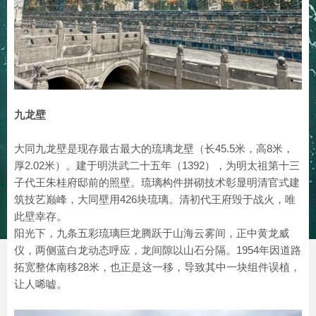
九龙壁
大同九龙壁是现存最古最大的琉璃龙壁（长45.5米，高8米，
厚2.02米）。建于明洪武二十五年（1392），为明太祖第十三
子代王朱桂府邸前的照壁。琉璃构件拼砌技术彰显明清官式建
筑技艺巅峰，大同壁用426块琉璃。清初代王府毁于战火，唯
此壁幸存。
阳光下，九条五彩琉璃巨龙腾跃于山海云雾间，正中黄龙威
仪，两侧蓝白龙动态呼应，龙间隙以山石分隔。1954年因道路
拓宽整体南移28米，也正是这一移，导致其中一块组件误植，
让人唏嘘。